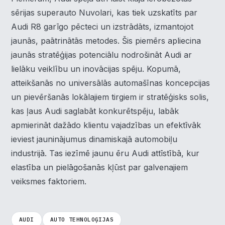
sērijas superauto Nuvolari, kas tiek uzskatīts par
Audi R8 garīgo pēcteci un izstrādāts, izmantojot
jaunās, paātrinātās metodes. Šis piemērs apliecina
jaunās stratēģijas potenciālu nodrošināt Audi ar
lielāku veiklību un inovācijas spēju. Kopumā,
atteikšanās no universālās automašīnas koncepcijas
×
Piekrišanas preferences
un pievēršanās lokālajiem tirgiem ir stratēģisks solis,
kas ļaus Audi saglabāt konkurētspēju, labāk
Mēs izmantojam sīkdatnes, lai palīdzētu jums efektīvi
apmierināt dažādo klientu vajadzības un efektīvāk
pārvietoties un veikt noteiktas funkcijas. Zemāk katras
ieviest jauninājumus dinamiskajā automobiļu
piekrišanas kategorijā atradīsiet detalizētu informāciju par
visām sīk
... Rādīt vairāk
industrijā. Tas iezīmē jaunu ēru Audi attīstībā, kur
elastība un pielāgošanās kļūst par galvenajiem
Nepieciešamās
▶
Vienmēr aktīvs
veiksmes faktoriem.
Funkcionālais
▶
AUDI
AUTO TEHNOLOĢIJAS