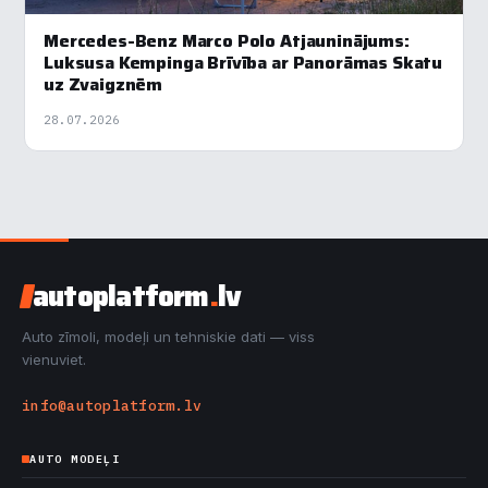
Mercedes-Benz Marco Polo Atjauninājums:
Luksusa Kempinga Brīvība ar Panorāmas Skatu
uz Zvaigznēm
28.07.2026
autoplatform
.
lv
Auto zīmoli, modeļi un tehniskie dati — viss
vienuviet.
info@autoplatform.lv
AUTO MODEĻI