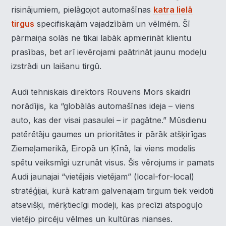
risinājumiem, pielāgojot automašīnas
katra lielā
tirgus
specifiskajām vajadzībām un vēlmēm. Šī
pārmaiņa solās ne tikai labāk apmierināt klientu
prasības, bet arī ievērojami paātrināt jaunu modeļu
izstrādi un laišanu tirgū.
Audi tehniskais direktors Rouvens Mors skaidri
norādījis, ka “globālās automašīnas ideja – viens
auto, kas der visai pasaulei – ir pagātne.” Mūsdienu
patērētāju gaumes un prioritātes ir pārāk atšķirīgas
Ziemeļamerikā, Eiropā un Ķīnā, lai viens modelis
spētu veiksmīgi uzrunāt visus. Šis vērojums ir pamats
Audi jaunajai “vietējais vietējam” (local-for-local)
stratēģijai, kurā katram galvenajam tirgum tiek veidoti
atsevišķi, mērķtiecīgi modeļi, kas precīzi atspoguļo
vietējo pircēju vēlmes un kultūras nianses.