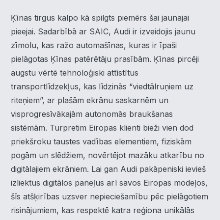
Ķīnas tirgus kalpo kā spilgts piemērs šai jaunajai
pieejai. Sadarbībā ar SAIC, Audi ir izveidojis jaunu
zīmolu, kas ražo automašīnas, kuras ir īpaši
pielāgotas Ķīnas patērētāju prasībām. Ķīnas pircēji
augstu vērtē tehnoloģiski attīstītus
transportlīdzekļus, kas līdzinās “viedtālruņiem uz
riteņiem”, ar plašām ekrānu saskarnēm un
visprogresīvākajām autonomās braukšanas
sistēmām. Turpretim Eiropas klienti bieži vien dod
priekšroku taustes vadības elementiem, fiziskām
pogām un slēdžiem, novērtējot mazāku atkarību no
digitālajiem ekrāniem. Lai gan Audi pakāpeniski ievieš
izliektus digitālos paneļus arī savos Eiropas modeļos,
šīs atšķirības uzsver nepieciešamību pēc pielāgotiem
risinājumiem, kas respektē katra reģiona unikālās