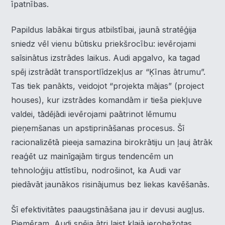
īpatnības.
Papildus labākai tirgus atbilstībai, jaunā stratēģija
sniedz vēl vienu būtisku priekšrocību: ievērojami
saīsinātus izstrādes laikus. Audi apgalvo, ka tagad
spēj izstrādāt transportlīdzekļus ar “Ķīnas ātrumu”.
Tas tiek panākts, veidojot “projekta mājas” (project
houses), kur izstrādes komandām ir tieša piekļuve
valdei, tādējādi ievērojami paātrinot lēmumu
pieņemšanas un apstiprināšanas procesus. Šī
racionalizētā pieeja samazina birokrātiju un ļauj ātrāk
reaģēt uz mainīgajām tirgus tendencēm un
tehnoloģiju attīstību, nodrošinot, ka Audi var
piedāvāt jaunākos risinājumus bez liekas kavēšanās.
Šī efektivitātes paaugstināšana jau ir devusi augļus.
Piemēram, Audi spēja ātri laist klajā ierobežotas