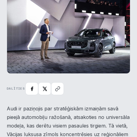
DALĪTIES
Audi ir paziņojis par stratēģiskām izmaiņām savā
pieejā automobiļu ražošanā, atsakoties no universāla
modeļa, kas derētu visiem pasaules tirgiem. Tā vietā,
Vācijas luksusa zīmols koncentrēsies uz reģionāliem