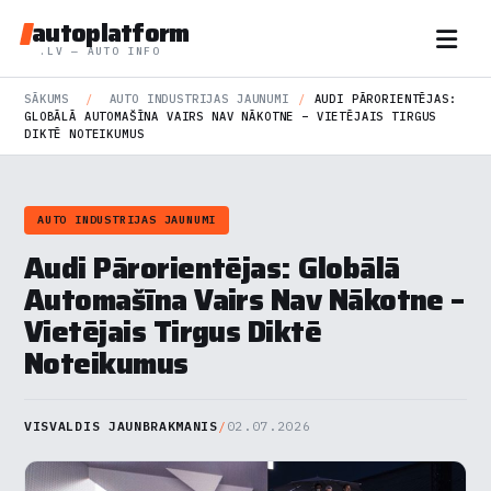
autoplatform
.LV — AUTO INFO
SĀKUMS
/
AUTO INDUSTRIJAS JAUNUMI
/
AUDI PĀRORIENTĒJAS:
GLOBĀLĀ AUTOMAŠĪNA VAIRS NAV NĀKOTNE – VIETĒJAIS TIRGUS
DIKTĒ NOTEIKUMUS
AUTO INDUSTRIJAS JAUNUMI
Audi Pārorientējas: Globālā
Automašīna Vairs Nav Nākotne –
Vietējais Tirgus Diktē
Noteikumus
VISVALDIS JAUNBRAKMANIS
/
02.07.2026