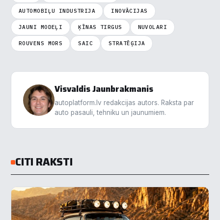
Analītika
▶
AUTOMOBIĻU INDUSTRIJA
INOVĀCIJAS
JAUNI MODEĻI
ĶĪNAS TIRGUS
NUVOLARI
Veiktspēja
▶
ROUVENS MORS
SAIC
STRATĒĢIJA
Reklāma
▶
Visvaldis Jaunbrakmanis
Noraidīt visu
autoplatform.lv redakcijas autors. Raksta par
auto pasauli, tehniku un jaunumiem.
Saglabāt preferences
Pieņemt visu
CITI RAKSTI