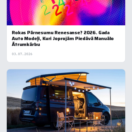
Rokas Pārnesumu Renesanse? 2026. Gada
Auto Modeļi, Kuri Joprojām Piedāvā Manuālo
Ātrumkārbu
03.07.2026