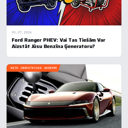
Analītika
▶
Veiktspēja
▶
Reklāma
▶
05.07.2026
Ford Ranger PHEV: Vai Tas Tiešām Var
Aizstāt Jūsu Benzīna Ģeneratoru?
Noraidīt visu
Saglabāt preferences
AUTO INDUSTRIJAS JAUNUMI
Pieņemt visu