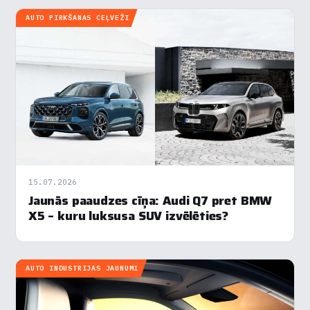
AUTO PIRKŠANAS CEĻVEŽI
15.07.2026
Jaunās paaudzes cīņa: Audi Q7 pret BMW
X5 – kuru luksusa SUV izvēlēties?
AUTO INDUSTRIJAS JAUNUMI