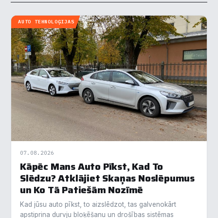
AUTO TEHNOLOĢIJAS
07.08.2026
Kāpēc Mans Auto Pīkst, Kad To
Slēdzu? Atklājiet Skaņas Noslēpumus
un Ko Tā Patiešām Nozīmē
Kad jūsu auto pīkst, to aizslēdzot, tas galvenokārt
apstiprina durvju bloķēšanu un drošības sistēmas