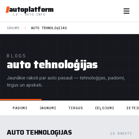
autoplatform
.LV — AUTO INFO
SĀKUMS
/
AUTO TEHNOLOĢIJAS
BLOGS
auto tehnoloģijas
Jaunākie raksti par auto pasauli — tehnoloģijas, padomi,
tirgus un apskati.
PADOMI
JAUNUMI
TIRGUS
CEĻOJUMI
IETEI
AUTO TEHNOLOĢIJAS
10 RAKSTI