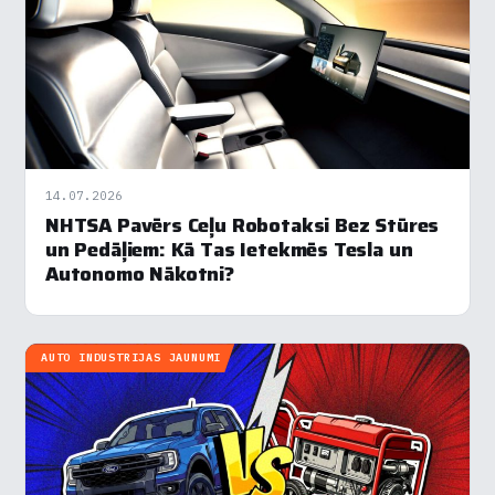
×
Piekrišanas preferences
14.07.2026
NHTSA Pavērs Ceļu Robotaksi Bez Stūres
un Pedāļiem: Kā Tas Ietekmēs Tesla un
Mēs izmantojam sīkdatnes, lai palīdzētu jums efektīvi
Autonomo Nākotni?
pārvietoties un veikt noteiktas funkcijas. Zemāk katras
piekrišanas kategorijā atradīsiet detalizētu informāciju par
visām sīk
... Rādīt vairāk
AUTO INDUSTRIJAS JAUNUMI
Nepieciešamās
▶
Vienmēr aktīvs
Funkcionālais
▶