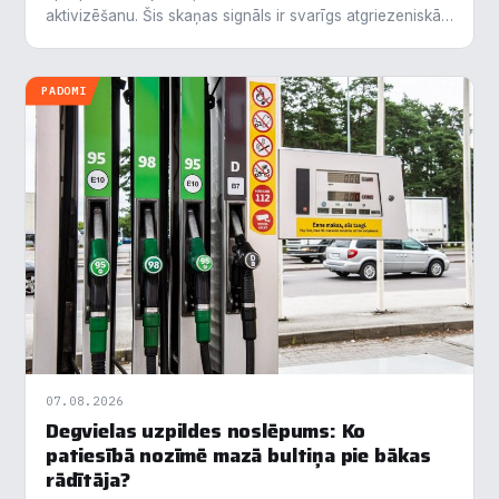
aktivizēšanu. Šis skaņas signāls ir svarīgs atgriezeniskās
saites elements, kas palīdz autovadītājiem pārliecināties
par…
PADOMI
07.08.2026
Degvielas uzpildes noslēpums: Ko
patiesībā nozīmē mazā bultiņa pie bākas
rādītāja?