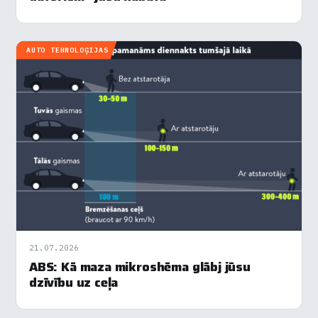
AUTO TEHNOLOĢIJAS
21.07.2026
ABS: Kā maza mikroshēma glābj jūsu
dzīvību uz ceļa