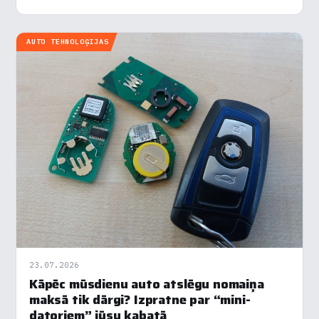
AUTO TEHNOLOĢIJAS
23.07.2026
Kāpēc mūsdienu auto atslēgu nomaiņa
maksā tik dārgi? Izpratne par “mini-
datoriem” jūsu kabatā