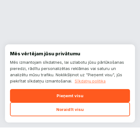
Mēs vērtējam jūsu privātumu
Mēs izmantojam sīkdatnes, lai uzlabotu jūsu pārlūkošanas
pieredzi, rādītu personalizētas reklāmas vai saturu un
analizētu mūsu trafiku. Noklikšķinot uz "Pieņemt visu", jūs
piekrītat sīkdatņu izmantošanai.
Sīkdatņu politika
Pieņemt visu
Noraidīt visu