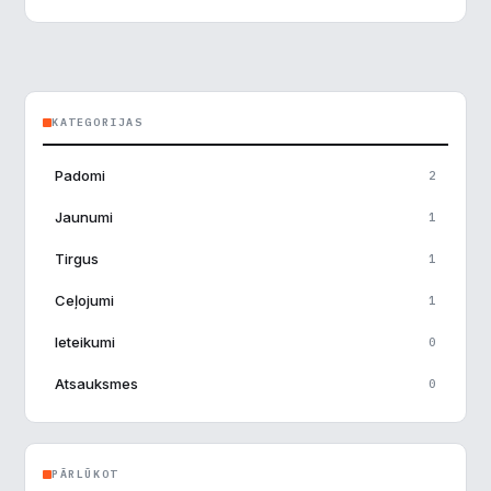
KATEGORIJAS
Padomi
2
Jaunumi
1
Tirgus
1
Ceļojumi
1
Ieteikumi
0
Atsauksmes
0
PĀRLŪKOT