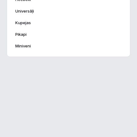
Chrysler
0
Universāļi
Cizeta
0
Kupejas
Dacia
0
Pikapi
Daimler
0
Miniveni
Dallara
0
Datsun
0
De Tomaso
0
DeLorean
0
DeSoto
4
Dodge
3
Donkervoort
0
Duesenberg
0