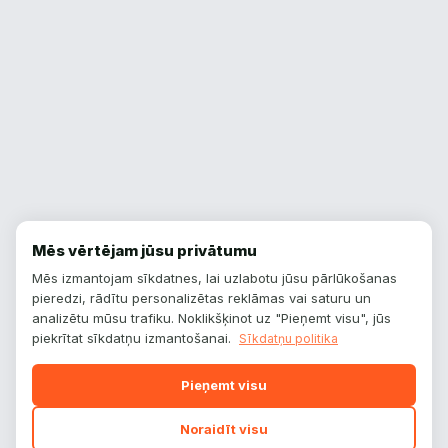
Karma Automotive
0
Kia
10
Koenigsegg
0
Lada
0
Lancia
0
Lexus
5
Mēs vērtējam jūsu privātumu
Ligier
0
Mēs izmantojam sīkdatnes, lai uzlabotu jūsu pārlūkošanas
pieredzi, rādītu personalizētas reklāmas vai saturu un
Lotus
0
analizētu mūsu trafiku. Noklikšķinot uz "Pieņemt visu", jūs
Lucid
0
piekrītat sīkdatņu izmantošanai.
Sīkdatņu politika
Mahindra
1
Pieņemt visu
Marcos
1
Noraidīt visu