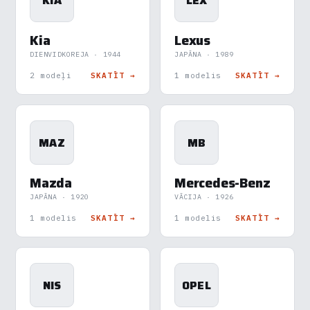
KIA
LEX
Kia
Lexus
DIENVIDKOREJA · 1944
JAPĀNA · 1989
2 modeļi
SKATĪT →
1 modelis
SKATĪT →
MAZ
MB
×
Piekrišanas preferences
Mazda
Mercedes-Benz
Mēs izmantojam sīkdatnes, lai palīdzētu jums efektīvi
pārvietoties un veikt noteiktas funkcijas. Zemāk katras
JAPĀNA · 1920
VĀCIJA · 1926
piekrišanas kategorijā atradīsiet detalizētu informāciju par
1 modelis
SKATĪT →
1 modelis
SKATĪT →
visām sīk
... Rādīt vairāk
Nepieciešamās
▶
Vienmēr aktīvs
NIS
OPEL
Funkcionālais
▶