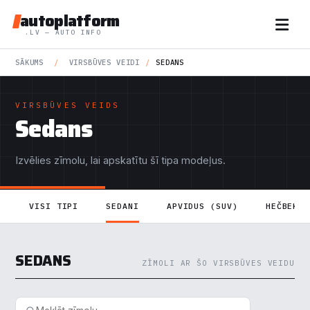
autoplatform
.LV — AUTO INFO
SĀKUMS
/
VIRSBŪVES VEIDI
/
SEDANS
VIRSBŪVES VEIDS
Sedans
Izvēlies zīmolu, lai apskatītu šī tipa modeļus.
VISI TIPI
SEDANI
APVIDUS (SUV)
HEČBEKI
SEDANS
ZĪMOLI AR ŠO VIRSBŪVES VEIDU