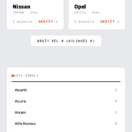
Nissan
Opel
Analītika
▶
JAPĀNA · 1933
VĀCIJA · 1862
1 modelis
SKATĪT →
1 modelis
SKATĪT →
Veiktspēja
▶
RĀDĪT VĒL 8 (ATLIKUŠI 8)
Reklāma
▶
Noraidīt visu
AUTO ZĪMOLI
Saglabāt preferences
Abarth
3
Pieņemt visu
Acura
0
Aixam
2
Alfa Romeo
0