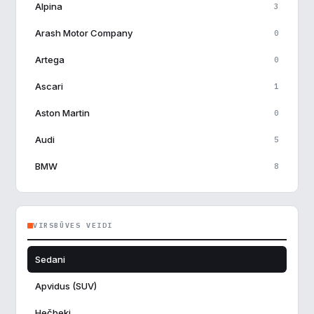
Alpina
3
Arash Motor Company
0
Artega
0
Ascari
1
Aston Martin
0
Audi
5
BMW
8
Borgward
0
Brilliance
0
VIRSBŪVES VEIDI
Bugatti
0
Sedani
BYD Auto
3
Apvidus (SUV)
Caterham
1
Hečbeki