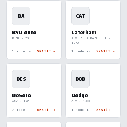
BA
CAT
BYD Auto
Caterham
ĶĪNA · 2003
APVIENOTĀ KARALISTE ·
1973
1 modelis
SKATĪT →
1 modelis
SKATĪT →
DES
DOD
DeSoto
Dodge
ASV · 1928
ASV · 1900
2 modeļi
SKATĪT →
1 modelis
SKATĪT →