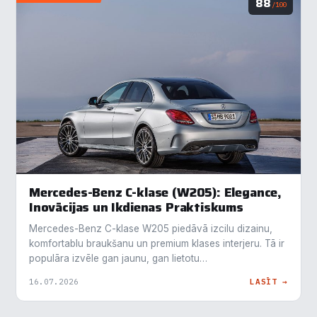
88
/100
Mercedes-Benz C-klase (W205): Elegance,
Inovācijas un Ikdienas Praktiskums
Mercedes-Benz C-klase W205 piedāvā izcilu dizainu,
komfortablu braukšanu un premium klases interjeru. Tā ir
populāra izvēle gan jaunu, gan lietotu…
16.07.2026
LASĪT →
×
Piekrišanas preferences