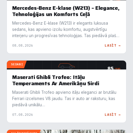
/100
Mercedes-Benz E-klase (W213) – Elegance,
Tehnoloģijas un Komforts Ceļā
Mercedes-Benz E-klase (W213) ir elegants luksusa
sedans, kas apvieno izcilu komfortu, augstvērtīgu
interjeru un progresīvas tehnoloģijas. Tas piedāvā plašu
dzinēju…
08.08.2026
LASĪT →
SEDANI
85
/100
Maserati Ghibli Trofeo: Itāļu
Temperaments Ar Amerikāņu Sirdi
Maserati Ghibli Trofeo apvieno itāļu eleganci ar brutālu
Ferrari izcelsmes V8 jaudu. Tas ir auto ar raksturu, kas
piedāvā unikālu…
07.08.2026
LASĪT →