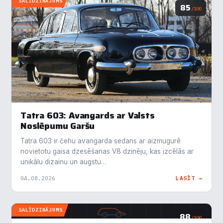
SALĪDZINĀJUMS
85
/100
Tatra 603: Avangards ar Valsts
Noslēpumu Garšu
Tatra 603 ir čehu avangarda sedans ar aizmugurē
novietotu gaisa dzesēšanas V8 dzinēju, kas izcēlās ar
unikālu dizainu un augstu…
04.08.2026
LASĪT →
SALĪDZINĀJUMS
88
/100