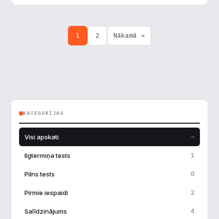
Ziņu
1
2
Nākamā →
numerācija
pēc
lappusēm
KATEGORIJAS
→
Visi apskati
1
Ilgtermiņa tests
0
Pilns tests
2
Pirmie iespaidi
4
Salīdzinājums