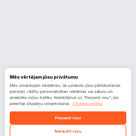
Mēs vērtējam jūsu privātumu
Mēs izmantojam sīkdatnes, lai uzlabotu jūsu pārlūkošanas
pieredzi, rādītu personalizētas reklāmas vai saturu un
analizētu mūsu trafiku. Noklikšķinot uz "Pieņemt visu", jūs
piekrītat sīkdatņu izmantošanai.
Sīkdatņu politika
Pieņemt visu
Noraidīt visu