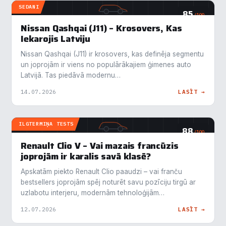
SEDANI
85
/100
Mēs izmantojam sīkdatnes, lai palīdzētu jums efektīvi
Nissan Qashqai (J11) – Krosovers, Kas
pārvietoties un veikt noteiktas funkcijas. Zemāk katras
Iekarojis Latviju
piekrišanas kategorijā atradīsiet detalizētu informāciju par
visām sīk
... Rādīt vairāk
Nissan Qashqai (J11) ir krosovers, kas definēja segmentu
un joprojām ir viens no populārākajiem ģimenes auto
Latvijā. Tas piedāvā modernu…
Nepieciešamās
▶
Vienmēr aktīvs
14.07.2026
LASĪT →
Funkcionālais
▶
ILGTERMIŅA TESTS
88
/100
Analītika
▶
Renault Clio V – Vai mazais francūzis
joprojām ir karalis savā klasē?
Veiktspēja
▶
Apskatām piekto Renault Clio paaudzi – vai franču
bestsellers joprojām spēj noturēt savu pozīciju tirgū ar
Reklāma
▶
uzlabotu interjeru, modernām tehnoloģijām…
12.07.2026
LASĪT →