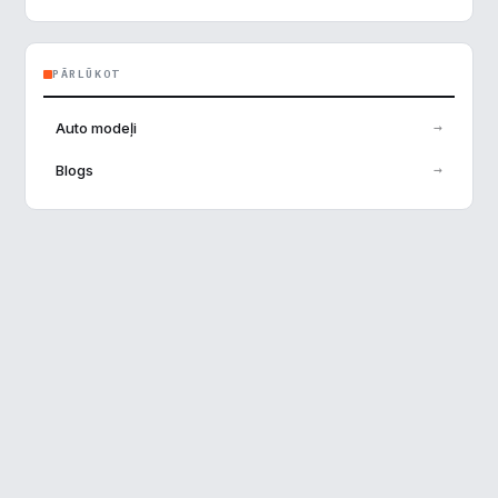
PĀRLŪKOT
→
Auto modeļi
→
Blogs