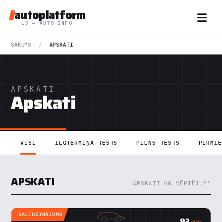
autoplatform
.LV — AUTO INFO
SĀKUMS
/
APSKATI
APSKATI
Apskati
VISI
ILGTERMIŅA TESTS
PILNS TESTS
PIRMI
APSKATI
APSKATI UN VĒRTĒJUMI
SALĪDZINĀJUMS
92