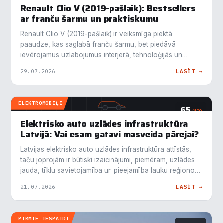
Renault Clio V (2019-pašlaik): Bestsellers
ar franču šarmu un praktiskumu
Renault Clio V (2019-pašlaik) ir veiksmīga piektā
paaudze, kas saglabā franču šarmu, bet piedāvā
ievērojamus uzlabojumus interjerā, tehnoloģijās un
dzinēju…
29.07.2026
LASĪT →
ELEKTROMOBIĻI
65
/100
Elektrisko auto uzlādes infrastruktūra
Latvijā: Vai esam gatavi masveida pārejai?
Latvijas elektrisko auto uzlādes infrastruktūra attīstās,
taču joprojām ir būtiski izaicinājumi, piemēram, uzlādes
jauda, tīklu savietojamība un pieejamība lauku reģionos.
…
21.07.2026
LASĪT →
PIRMIE IESPAIDI