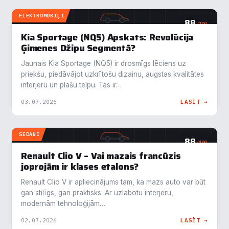
Noraidīt visu
ELEKTROMOBIĻI
88
Saglabāt preferences
/100
Kia Sportage (NQ5) Apskats: Revolūcija
Pieņemt visu
Ģimenes Džipu Segmentā?
Jaunais Kia Sportage (NQ5) ir drosmīgs lēciens uz
priekšu, piedāvājot uzkrītošu dizainu, augstas kvalitātes
interjeru un plašu telpu. Tas ir…
03.07.2026
LASĪT →
SEDANI
88
/100
Renault Clio V – Vai mazais francūzis
joprojām ir klases etalons?
Renault Clio V ir apliecinājums tam, ka mazs auto var būt
gan stilīgs, gan praktisks. Ar uzlabotu interjeru,
modernām tehnoloģijām…
02.07.2026
LASĪT →