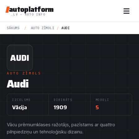
autoplatform
.LV — AUTO INFO
SĀKUMS
/
AUTO ZĪMOLI
/
AUDI
AUDI
AUTO ZĪMOLS
Audi
IZCELSME
DIBINĀTS
MODEĻI
Vācija
1909
5
Vācu prēmiumklases ražotājs, pazīstams ar quattro
pilnpiedziņu un tehnoloģisku dizainu.