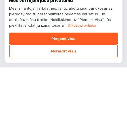
Mēs vērtējam jūsu privātumu
Ligier
0
Mēs izmantojam sīkdatnes, lai uzlabotu jūsu pārlūkošanas
pieredzi, rādītu personalizētas reklāmas vai saturu un
Lotus
0
analizētu mūsu trafiku. Noklikšķinot uz "Pieņemt visu", jūs
Lucid
0
piekrītat sīkdatņu izmantošanai.
Sīkdatņu politika
Mahindra
1
Pieņemt visu
Marcos
0
Noraidīt visu
Marmon
0
Maserati
0
Maybach
0
Mazda
7
Mclaren
0
autoplatform
.
lv
Mercedes-Benz
7
Mercedes-Benz
0
Auto zīmoli, modeļi un tehniskie dati — viss