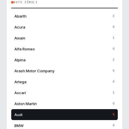
AUTO ZĪMOLI
Abarth
3
Acura
0
Aixam
1
Alfa Romeo
0
Alpina
3
Arash Motor Company
0
Artega
0
Ascari
1
Aston Martin
0
Audi
5
BMW
8