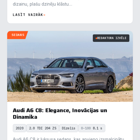
dizainu, plašu dzinēju klāstu…
LASĪT VAIRĀK
→
SEDANS
REDAKTORA IZVĒLE
×
Piekrišanas preferences
Audi A6 C8: Elegance, Inovācijas un
Mēs izmantojam sīkdatnes, lai palīdzētu jums efektīvi
Dinamika
pārvietoties un veikt noteiktas funkcijas. Zemāk katras
piekrišanas kategorijā atradīsiet detalizētu informāciju par
2020
2.0 TDI 204 ZS
Dīzelis
0–100
8.1 s
visām sīk
... Rādīt vairāk
Audi A6 C8 ir luksusa sedans, kas apvieno izsmalcinātu