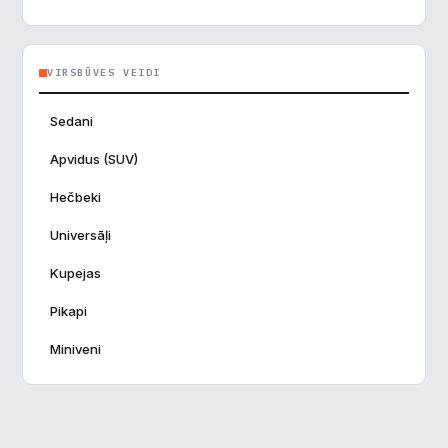
Borgward
0
Brilliance
0
VIRSBŪVES VEIDI
Bugatti
0
Sedani
BYD Auto
3
Apvidus (SUV)
Caterham
0
Hečbeki
Chrysler
0
Universāļi
Cizeta
0
Kupejas
Dacia
0
Pikapi
Daimler
0
Miniveni
Dallara
0
Datsun
0
De Tomaso
0