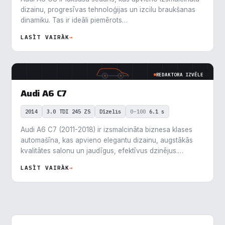
dizainu, progresīvas tehnoloģijas un izcilu braukšanas
Nepieciešamās
▶
Vienmēr aktīvs
dinamiku. Tas ir ideāli piemērots…
LASĪT VAIRĀK
→
Funkcionālais
▶
Analītika
▶
REDAKTORA IZVĒLE
Audi A6 C7
Veiktspēja
▶
2014
3.0 TDI 245 ZS
Dīzelis
0–100
6.1 s
Reklāma
▶
Audi A6 C7 (2011-2018) ir izsmalcināta biznesa klases
automašīna, kas apvieno elegantu dizainu, augstākās
kvalitātes salonu un jaudīgus, efektīvus dzinējus.…
Noraidīt visu
LASĪT VAIRĀK
→
Saglabāt preferences
Pieņemt visu