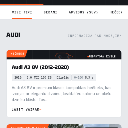
VISI TIPI
SEDANI
APVIDUS (SUV)
HEČBEKI
AUDI
INFORMĀCIJA PAR MODEĻIEM
HEČBEKS
REDAKTORA IZVĒLE
Audi A3 8V (2012-2020)
2015
2.0 TDI 150 ZS
Dīzelis
0–100
8.3 s
Audi A3 8V ir premium klases kompaktais hečbeks, kas
izceļas ar elegantu dizainu, kvalitatīvu salonu un plašu
dzinēju klāstu. Tas…
LASĪT VAIRĀK
→
APVIDUS AUTO (SUV)