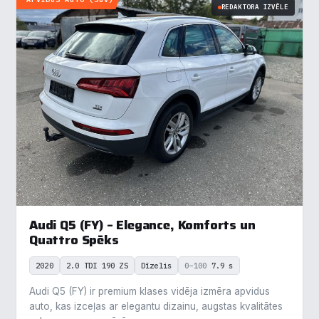
REDAKTORA IZVĒLE
Audi Q5 (FY) – Elegance, Komforts un
Quattro Spēks
2020
2.0 TDI 190 ZS
Dīzelis
0–100
7.9 s
Audi Q5 (FY) ir premium klases vidēja izmēra apvidus
auto, kas izceļas ar elegantu dizainu, augstas kvalitātes