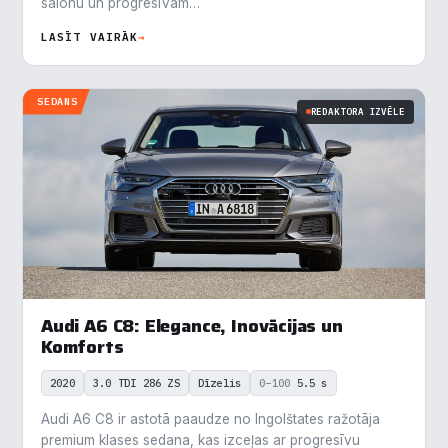
salonu un progresīvām…
LASĪT VAIRĀK
→
SEDANS
REDAKTORA IZVĒLE
Audi A6 C8: Elegance, Inovācijas un
Komforts
2020
3.0 TDI 286 ZS
Dīzelis
0–100
5.5 s
Audi A6 C8 ir astotā paaudze no Ingolštates ražotāja
premium klases sedana, kas izceļas ar progresīvu