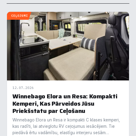
CEĻOJUMI
12.07.2026
Winnebago Elora un Resa: Kompakti
Kemperi, Kas Pārveidos Jūsu
Priekšstatu par Ceļošanu
Winnebago Elora un Resa ir kompakti C klases kemperi,
kas radīti, lai atvieglotu RV ceļojumus iesācējiem. Tie
piedāvā ērtu vadāmību, elastīgu interjeru sešām