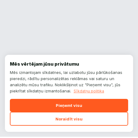
Mēs vērtējam jūsu privātumu
Mēs izmantojam sīkdatnes, lai uzlabotu jūsu pārlūkošanas
pieredzi, rādītu personalizētas reklāmas vai saturu un
analizētu mūsu trafiku. Noklikšķinot uz "Pieņemt visu", jūs
piekrītat sīkdatņu izmantošanai.
Sīkdatņu politika
Pieņemt visu
Noraidīt visu