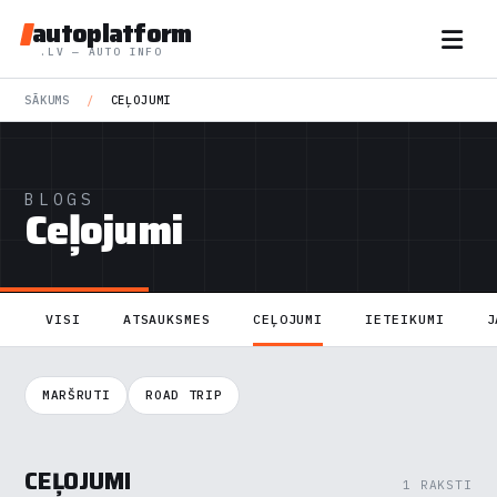
autoplatform
.LV — AUTO INFO
SĀKUMS
/
CEĻOJUMI
BLOGS
Ceļojumi
VISI
ATSAUKSMES
CEĻOJUMI
IETEIKUMI
J
MARŠRUTI
ROAD TRIP
CEĻOJUMI
1 RAKSTI