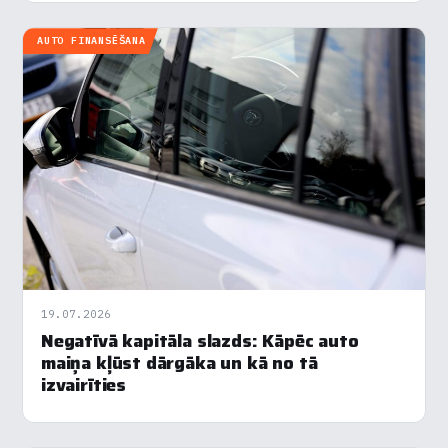
AUTO FINANSĒŠANA
19.07.2026
Negatīvā kapitāla slazds: Kāpēc auto
maiņa kļūst dārgāka un kā no tā
izvairīties