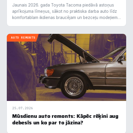
Jaunais 2026. gada Toyota Tacoma piedāvā astoņus
aprīkojuma līmeņus, sākot no praktiska darba auto līdz
komfortablam ikdienas braucējam un bezceļu modeļiem.
Ar diviem jaudīgiem dzinējiem un pat manuālo…
AUTO REMONTS
25.07.2026
Mūsdienu auto remonts: Kāpēc rēķini aug
debesīs un ko par to jāzina?