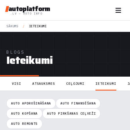
autoplatform
.LV — AUTO INFO
SĀKUMS
/
IETEIKUMI
BLOGS
Ieteikumi
VISI
ATSAUKSMES
CEĻOJUMI
IETEIKUMI
J
AUTO APDROŠINĀŠANA
AUTO FINANSĒŠANA
AUTO KOPŠANA
AUTO PIRKŠANAS CEĻVEŽI
AUTO REMONTS