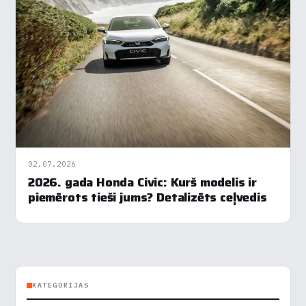
Veiktspēja
▶
Reklāma
▶
Noraidīt visu
Saglabāt preferences
Pieņemt visu
02.07.2026
2026. gada Honda Civic: Kurš modelis ir
piemērots tieši jums? Detalizēts ceļvedis
KATEGORIJAS