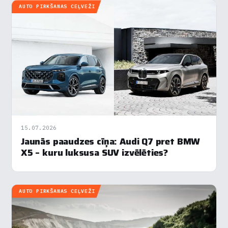
AUTO PIRKŠANAS CEĻVEŽI
×
Piekrišanas preferences
Mēs izmantojam sīkdatnes, lai palīdzētu jums efektīvi
pārvietoties un veikt noteiktas funkcijas. Zemāk katras
piekrišanas kategorijā atradīsiet detalizētu informāciju par
visām sīk
... Rādīt vairāk
15.07.2026
Jaunās paaudzes cīņa: Audi Q7 pret BMW
Nepieciešamās
X5 – kuru luksusa SUV izvēlēties?
▶
Vienmēr aktīvs
Funkcionālais
▶
AUTO PIRKŠANAS CEĻVEŽI
Analītika
▶