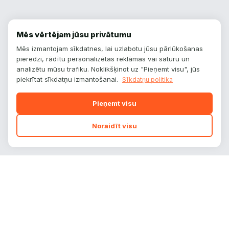
Mēs vērtējam jūsu privātumu
Mēs izmantojam sīkdatnes, lai uzlabotu jūsu pārlūkošanas
pieredzi, rādītu personalizētas reklāmas vai saturu un
analizētu mūsu trafiku. Noklikšķinot uz "Pieņemt visu", jūs
piekrītat sīkdatņu izmantošanai.
Sīkdatņu politika
Pieņemt visu
Noraidīt visu