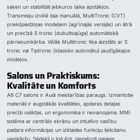
saķeri un stabilitāti jebkuros laika apstākļos.
Transmisiju izvēlē bija manuālā, MultiTronic (CVT)
priekšpiedziņas modeļiem (agrīnajās versijās) un ātrā
un precīzā S tronic (dubultsajūga) automātiskā
pārnesumkārba. Vēlāk Multitronic tika aizstāts ar S
tronic vai Tiptronic (klasisko automātu) jaudīgākajos
modeļos.
Salons un Praktiskums:
Kvalitāte un Komforts
A6 C7 salons ir Audi meistarības paraugs. Izmantotie
materiāli ir augstākās kvalitātes, apdares detaļas
precīzi saliktas, un ergonomika ir nevainojama. MMI
sistēma ar centrālo ekrānu un intuitīvo vadību
padara informācijas un izklaides funkciju lietošanu
vienkāršu. Sēdekļi ir ļoti ērti, piemēroti gariem