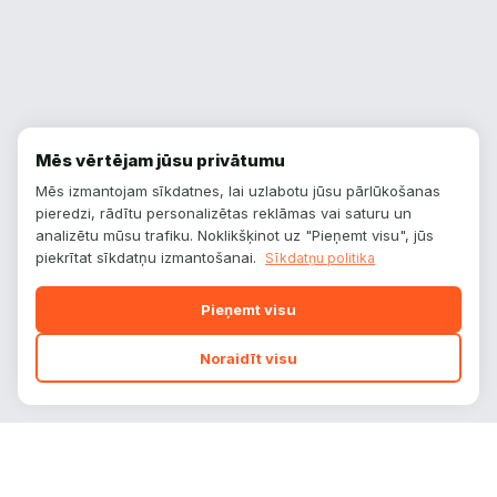
Mēs vērtējam jūsu privātumu
Mēs izmantojam sīkdatnes, lai uzlabotu jūsu pārlūkošanas
pieredzi, rādītu personalizētas reklāmas vai saturu un
analizētu mūsu trafiku. Noklikšķinot uz "Pieņemt visu", jūs
piekrītat sīkdatņu izmantošanai.
Sīkdatņu politika
Pieņemt visu
Noraidīt visu