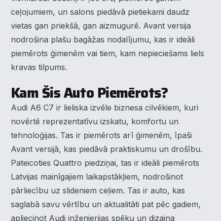
ceļojumiem, un salons piedāvā pietiekami daudz
vietas gan priekšā, gan aizmugurē. Avant versija
nodrošina plašu bagāžas nodalījumu, kas ir ideāli
piemērots ģimenēm vai tiem, kam nepieciešams liels
kravas tilpums.
Kam Šis Auto Piemērots?
Audi A6 C7 ir lieliska izvēle biznesa cilvēkiem, kuri
novērtē reprezentatīvu izskatu, komfortu un
tehnoloģijas. Tas ir piemērots arī ģimenēm, īpaši
Avant versijā, kas piedāvā praktiskumu un drošību.
Pateicoties Quattro piedziņai, tas ir ideāli piemērots
Latvijas mainīgajiem laikapstākļiem, nodrošinot
×
Piekrišanas preferences
pārliecību uz slideniem ceļiem. Tas ir auto, kas
saglabā savu vērtību un aktualitāti pat pēc gadiem,
Mēs izmantojam sīkdatnes, lai palīdzētu jums efektīvi
apliecinot Audi inženierijas spēku un dizaina