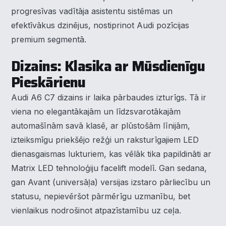
progresīvas vadītāja asistentu sistēmas un
efektīvākus dzinējus, nostiprinot Audi pozīcijas
premium segmentā.
Dizains: Klasika ar Mūsdienīgu
Pieskārienu
Audi A6 C7 dizains ir laika pārbaudes izturīgs. Tā ir
viena no elegantākajām un līdzsvarotākajām
automašīnām savā klasē, ar plūstošām līnijām,
izteiksmīgu priekšējo režģi un raksturīgajiem LED
dienasgaismas lukturiem, kas vēlāk tika papildināti ar
Matrix LED tehnoloģiju facelift modelī. Gan sedana,
gan Avant (universāļa) versijas izstaro pārliecību un
statusu, nepievēršot pārmērīgu uzmanību, bet
vienlaikus nodrošinot atpazīstamību uz ceļa.