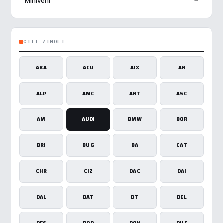
→
Miniveni
CITI ZĪMOLI
ABA
ACU
AIX
AR
ALP
AMC
ART
ASC
AM
AUDI
BMW
BOR
BRI
BUG
BA
CAT
CHR
CIZ
DAC
DAI
DAL
DAT
DT
DEL
DES
DOD
DON
DUE