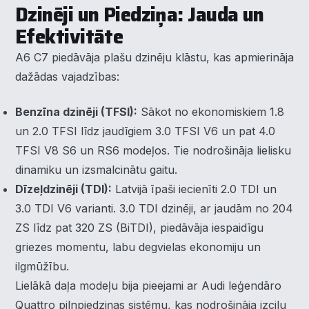
Dzinēji un Piedziņa: Jauda un
Efektivitāte
A6 C7 piedāvāja plašu dzinēju klāstu, kas apmierināja
dažādas vajadzības:
Benzīna dzinēji (TFSI):
Sākot no ekonomiskiem 1.8
un 2.0 TFSI līdz jaudīgiem 3.0 TFSI V6 un pat 4.0
TFSI V8 S6 un RS6 modeļos. Tie nodrošināja lielisku
dinamiku un izsmalcinātu gaitu.
Dīzeļdzinēji (TDI):
Latvijā īpaši iecienīti 2.0 TDI un
3.0 TDI V6 varianti. 3.0 TDI dzinēji, ar jaudām no 204
ZS līdz pat 320 ZS (BiTDI), piedāvāja iespaidīgu
griezes momentu, labu degvielas ekonomiju un
ilgmūžību.
Lielākā daļa modeļu bija pieejami ar Audi leģendāro
Quattro pilnpiedziņas sistēmu, kas nodrošināja izcilu