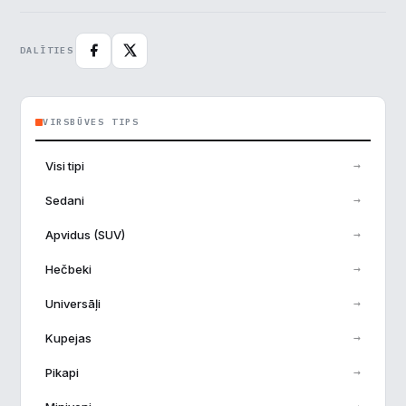
Pieņemt visu
DALĪTIES
VIRSBŪVES TIPS
→
Visi tipi
→
Sedani
→
Apvidus (SUV)
→
Hečbeki
→
Universāļi
→
Kupejas
→
Pikapi