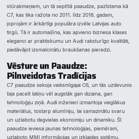
stūrakmeņiem, un tā septītā paaudze, pazīstama kā
C7, kas tika ražota no 2011. līdz 2018. gadam,
joprojām ir ārkārtīgi populāra izvēle Latvijas auto
tirgū. Tā ir automašīna, kas apvieno biznesa klases
eleganci ar praktiskumu un Audi raksturīgo kvalitāti,
piedāvājot izsmalcinātu braukšanas pieredzi.
Vēsture un Paaudze:
Pilnveidotas Tradīcijas
C7 paaudze sekoja veiksmīgajai C6, un tās uzdevums
bija pacelt latiņu vēl augstāk gan dizaina, gan
tehnoloģiju ziņā. Audi inženieri izmantoja vieglākus
materiālus, tostarp alumīniju, lai samazinātu svaru
un uzlabotu degvielas ekonomiju un dinamiku. Šī
paaudze ieviesa jaunas tehnoloģijas, piemēram,
uzlaboto MMI informācijas un izklaides sistēmu,