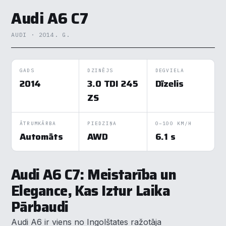
Audi A6 C7
AUDI · 2014. G.
GADS
DZINĒJS
DEGVIELA
2014
3.0 TDI 245
Dīzelis
ZS
ĀTRUMKĀRBA
PIEDZIŅA
0–100 KM/H
Automāts
AWD
6.1 s
Audi A6 C7: Meistarība un
Elegance, Kas Iztur Laika
Pārbaudi
Audi A6 ir viens no Ingolštates ražotāja