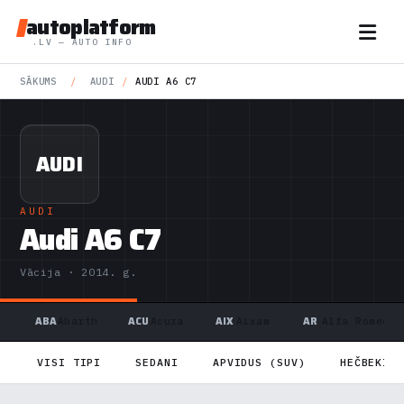
autoplatform
.LV — AUTO INFO
SĀKUMS
/
AUDI
/
AUDI A6 C7
AUDI
AUDI
Audi A6 C7
Vācija · 2014. g.
ABA
ACU
AIX
AR
Abarth
Acura
Aixam
Alfa Romeo
VISI TIPI
SEDANI
APVIDUS (SUV)
HEČBEKI