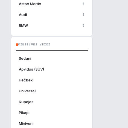
Aston Martin
0
u
Audi
5
BMW
8
tīvs
Borgward
0
VIRSBŪVES VEIDI
Brilliance
0
Bugatti
0
Sedani
BYD Auto
3
Apvidus (SUV)
Caterham
1
Hečbeki
Chrysler
0
Universāļi
Cizeta
0
Kupejas
Dacia
0
Pikapi
Daimler
0
Miniveni