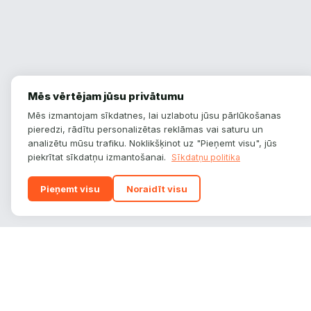
Mēs vērtējam jūsu privātumu
Mēs izmantojam sīkdatnes, lai uzlabotu jūsu pārlūkošanas
pieredzi, rādītu personalizētas reklāmas vai saturu un
analizētu mūsu trafiku. Noklikšķinot uz "Pieņemt visu", jūs
piekrītat sīkdatņu izmantošanai.
Sīkdatņu politika
Pieņemt visu
Noraidīt visu