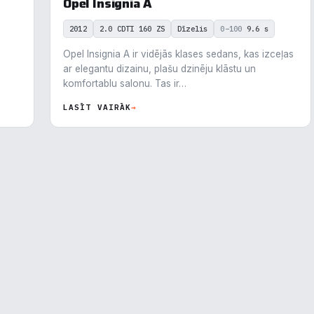
Opel Insignia A
2012
2.0 CDTI 160 ZS
Dīzelis
0–100
9.6 s
Opel Insignia A ir vidējās klases sedans, kas izceļas
ar elegantu dizainu, plašu dzinēju klāstu un
komfortablu salonu. Tas ir…
LASĪT VAIRĀK
→