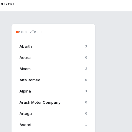
INIVENI
AUTO ZĪMOLI
Abarth
3
Acura
0
Aixam
2
Alfa Romeo
0
Alpina
3
Arash Motor Company
0
Artega
0
×
Ascari
1