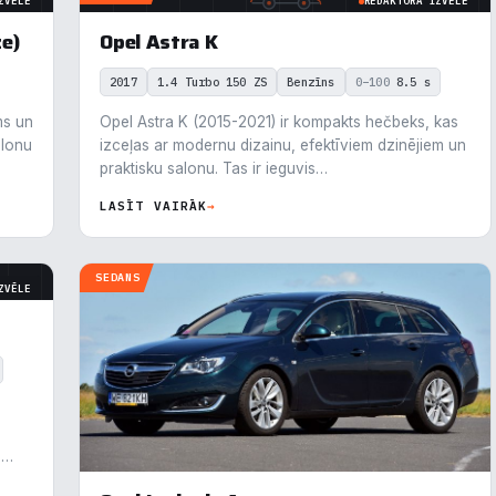
ZVĒLE
REDAKTORA IZVĒLE
zmantojam sīkdatnes, lai palīdzētu jums efektīvi pārvietoties un veikt
e)
Opel Astra K
ktas funkcijas. Zemāk katras piekrišanas kategorijā atradīsiet detalizēt
rmāciju par visām sīk
... Rādīt vairāk
2017
1.4 Turbo 150 ZS
Benzīns
0–100
8.5 s
ms un
Opel Astra K (2015-2021) ir kompakts hečbeks, kas
epieciešamās
Vienmēr ak
alonu
izceļas ar modernu dizainu, efektīviem dzinējiem un
praktisku salonu. Tas ir ieguvis…
unkcionālais
LASĪT VAIRĀK
→
alītika
SEDANS
ZVĒLE
eiktspēja
eklāma
oraidīt visu
Saglabāt preferences
Pieņemt visu
,