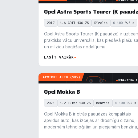
REDAKTORA I
Mēs i
Opel Astra Sports Tourer (K paaudz
notei
info
2017
1.6 CDTI 136 ZS
Dīzelis
0–100
9.6 s
Opel Astra Sports Tourer (K paaudze) ir uztica
N
▶
praktisks vācu universālis, kas piedāvā plašu s
un milzīgu bagāžas nodalījumu.…
F
▶
LASĪT VAIRĀK
→
An
▶
APVIDUS AUTO (SUV)
REDAKTORA I
V
▶
Opel Mokka B
R
▶
2023
1.2 Turbo 130 ZS
Benzīns
0–100
9.2 s
Opel Mokka B ir otrās paaudzes kompaktais
apvidus auto, kas izceļas ar drosmīgu dizainu,
N
modernām tehnoloģijām un pieejamām benzīna
dīzeļa…