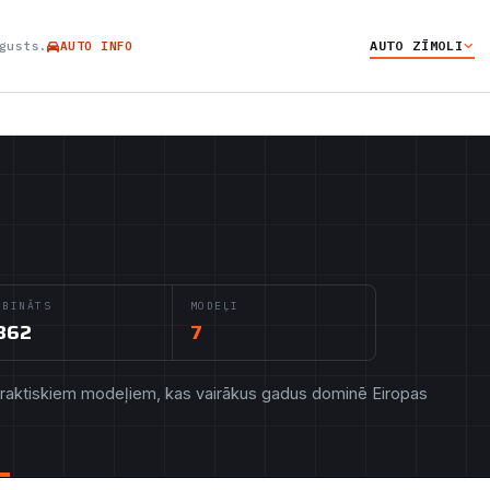
AUTO ZĪMOLI
gusts.
AUTO INFO
IBINĀTS
MODEĻI
862
7
praktiskiem modeļiem, kas vairākus gadus dominē Eiropas