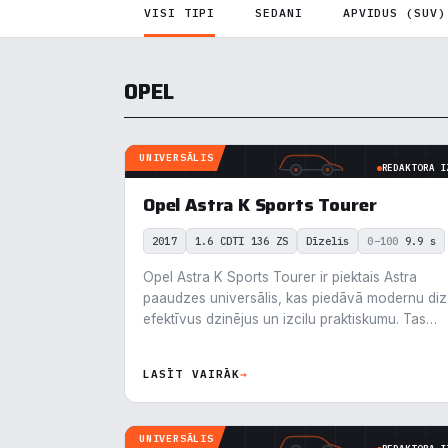
VISI TIPI
SEDANI
APVIDUS (SUV)
OPEL
UNIVERSĀLIS
REDAKTORA I
Opel Astra K Sports Tourer
2017
1.6 CDTI 136 ZS
Dīzelis
0–100
9.9 s
Opel Astra K Sports Tourer ir piektais Astra
paaudzes universālis, kas piedāvā modernu diz
efektīvus dzinējus un izcilu praktiskumu. Tas…
LASĪT VAIRĀK
→
Pie
UNIVERSĀLIS