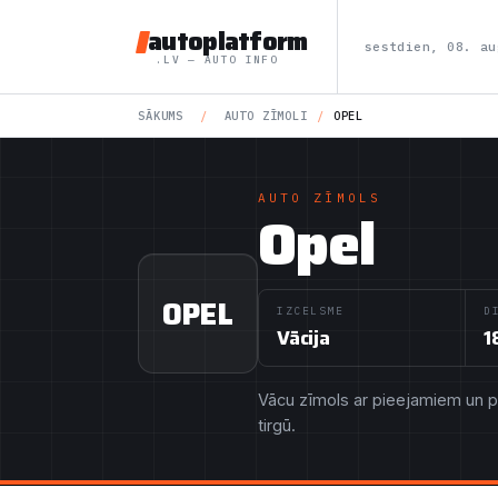
autoplatform
sestdien, 08. au
.LV — AUTO INFO
SĀKUMS
/
AUTO ZĪMOLI
/
OPEL
AUTO ZĪMOLS
Opel
OPEL
IZCELSME
D
Vācija
1
Vācu zīmols ar pieejamiem un 
tirgū.