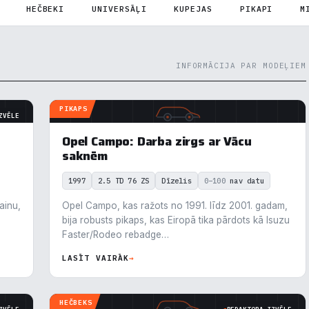
HEČBEKI
UNIVERSĀĻI
KUPEJAS
PIKAPI
M
INFORMĀCIJA PAR MODEĻIEM
PIKAPS
ZVĒLE
Opel Campo: Darba zirgs ar Vācu
saknēm
1997
2.5 TD 76 ZS
Dīzelis
0–100
nav datu
ainu,
Opel Campo, kas ražots no 1991. līdz 2001. gadam,
bija robusts pikaps, kas Eiropā tika pārdots kā Isuzu
Faster/Rodeo rebadge…
LASĪT VAIRĀK
→
krišanas preferences
HEČBEKS