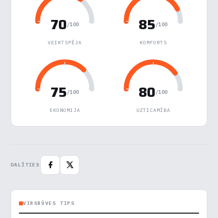
Nepieciešamās
▶
Vienmēr aktīvs
70
85
/100
/100
Funkcionālais
▶
VEIKTSPĒJA
KOMFORTS
Analītika
▶
75
80
Veiktspēja
▶
/100
/100
EKONOMIJA
UZTICAMĪBA
Reklāma
▶
Noraidīt visu
DALĪTIES
Saglabāt preferences
Pieņemt visu
VIRSBŪVES TIPS