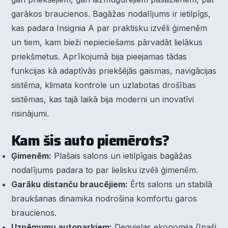
garākos braucienos. Bagāžas nodalījums ir ietilpīgs,
kas padara Insignia A par praktisku izvēli ģimenēm
un tiem, kam bieži nepieciešams pārvadāt lielākus
priekšmetus. Aprīkojumā bija pieejamas tādas
funkcijas kā adaptīvās priekšējās gaismas, navigācijas
sistēma, klimata kontrole un uzlabotas drošības
sistēmas, kas tajā laikā bija moderni un inovatīvi
risinājumi.
Kam šis auto piemērots?
Ģimenēm:
Plašais salons un ietilpīgais bagāžas
nodalījums padara to par lielisku izvēli ģimenēm.
Garāku distanču braucējiem:
Ērts salons un stabilā
braukšanas dinamika nodrošina komfortu garos
braucienos.
Uzņēmumu autoparkiem:
Degvielas ekonomija (īpaši