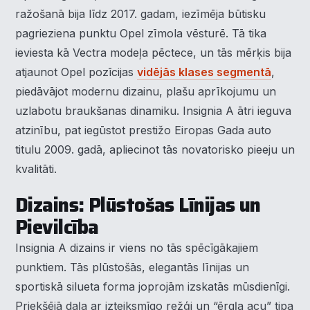
ražošanā bija līdz 2017. gadam, iezīmēja būtisku
pagrieziena punktu Opel zīmola vēsturē. Tā tika
ieviesta kā Vectra modeļa pēctece, un tās mērķis bija
atjaunot Opel pozīcijas
vidējās klases segmentā
,
piedāvājot modernu dizainu, plašu aprīkojumu un
uzlabotu braukšanas dinamiku. Insignia A ātri ieguva
atzinību, pat iegūstot prestižo Eiropas Gada auto
titulu 2009. gadā, apliecinot tās novatorisko pieeju un
kvalitāti.
Dizains: Plūstošas Līnijas un
Pievilcība
Insignia A dizains ir viens no tās spēcīgākajiem
punktiem. Tās plūstošās, elegantās līnijas un
sportiskā silueta forma joprojām izskatās mūsdienīgi.
Priekšējā daļa ar izteiksmīgo režģi un “ērgļa acu” tipa