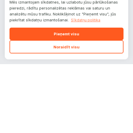
Mēs izmantojam sīkdatnes, lai uzlabotu jūsu pārlūkošanas
pieredzi, rādītu personalizētas reklāmas vai saturu un
analizētu mūsu trafiku. Noklikšķinot uz "Pieņemt visu", jūs
piekrītat sīkdatņu izmantošanai.
Sīkdatņu politika
Pieņemt visu
Noraidīt visu
autoplatform
.
lv
Auto zīmoli, modeļi un tehniskie dati — viss
vienuviet.