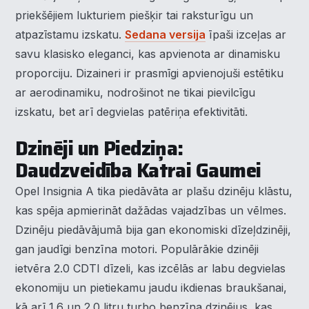
priekšējiem lukturiem piešķir tai raksturīgu un
atpazīstamu izskatu.
Sedana versija
īpaši izceļas ar
savu klasisko eleganci, kas apvienota ar dinamisku
proporciju. Dizaineri ir prasmīgi apvienojuši estētiku
ar aerodinamiku, nodrošinot ne tikai pievilcīgu
izskatu, bet arī degvielas patēriņa efektivitāti.
Dzinēji un Piedziņa:
Daudzveidība Katrai Gaumei
Opel Insignia A tika piedāvāta ar plašu dzinēju klāstu,
kas spēja apmierināt dažādas vajadzības un vēlmes.
Dzinēju piedāvājumā bija gan ekonomiski dīzeļdzinēji,
gan jaudīgi benzīna motori. Populārākie dzinēji
ietvēra 2.0 CDTI dīzeli, kas izcēlās ar labu degvielas
ekonomiju un pietiekamu jaudu ikdienas braukšanai,
kā arī 1.6 un 2.0 litru turbo benzīna dzinējus, kas