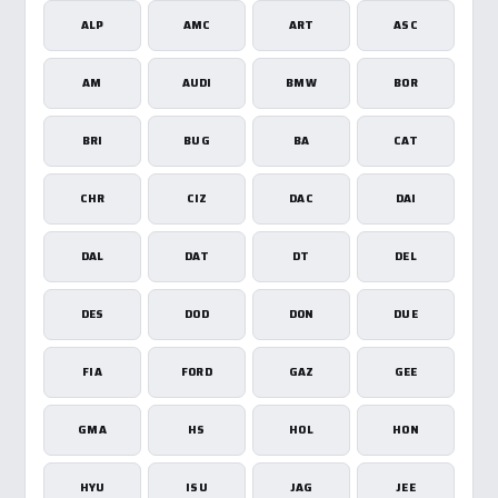
ALP
AMC
ART
ASC
AM
AUDI
BMW
BOR
BRI
BUG
BA
CAT
CHR
CIZ
DAC
DAI
DAL
DAT
DT
DEL
DES
DOD
DON
DUE
FIA
FORD
GAZ
GEE
GMA
HS
HOL
HON
HYU
ISU
JAG
JEE