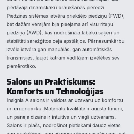
piedāvāja dinamiskāku braukšanas pieredzi.
Piedziņas sistēmas ietvēra priekšējo piedziņu (FWD),
bet dažām versijām bija pieejama arī visu riteņu
piedziņa (AWD), kas nodrošināja labāku saķeri un
stabilitāti sarežģītos ceļa apstākļos. Pārnesumkārbu
izvēle ietvēra gan manuālās, gan automātiskās
transmisijas, ļaujot katram vadītājam izvēlēties sev
piemērotāko.
Salons un Praktiskums:
Komforts un Tehnoloģijas
Insignia A salons ir veidots ar uzsvaru uz komfortu
un ergonomiku. Materiālu kvalitāte ir augstā līmenī,
un paneļa dizains ir intuitīvs un viegli uztverams.
Salons ir plašs, nodrošinot pietiekami daudz vietas
gan priekšējiem, gan aizmugurējiem pasažieriem, pat