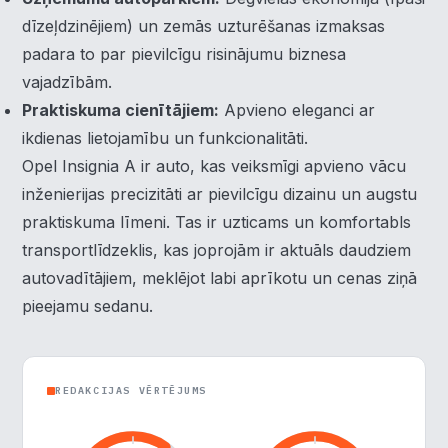
dīzeļdzinējiem) un zemās uzturēšanas izmaksas
padara to par pievilcīgu risinājumu biznesa
vajadzībām.
Praktiskuma cienītājiem:
Apvieno eleganci ar
ikdienas lietojamību un funkcionalitāti.
Opel Insignia A ir auto, kas veiksmīgi apvieno vācu
inženierijas precizitāti ar pievilcīgu dizainu un augstu
praktiskuma līmeni. Tas ir uzticams un komfortabls
transportlīdzeklis, kas joprojām ir aktuāls daudziem
autovadītājiem, meklējot labi aprīkotu un cenas ziņā
×
Piekrišanas preferences
pieejamu sedanu.
Mēs izmantojam sīkdatnes, lai palīdzētu jums efektīvi
pārvietoties un veikt noteiktas funkcijas. Zemāk katras
REDAKCIJAS VĒRTĒJUMS
piekrišanas kategorijā atradīsiet detalizētu informāciju par
visām sīk
... Rādīt vairāk