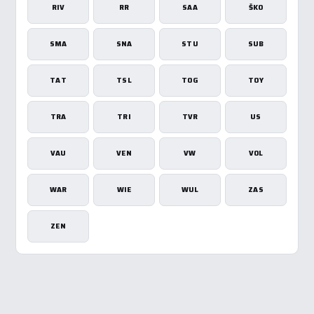
RIV
RR
SAA
ŠKO
SMA
SNA
STU
SUB
TAT
TSL
TOG
TOY
TRA
TRI
TVR
US
VAU
VEN
VW
VOL
WAR
WIE
WUL
ZAS
ZEN