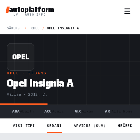
autoplatform
.LV — AUTO INFO
SĀKUMS
/
OPEL
/
OPEL INSIGNIA A
OPEL
OPEL
· SEDANS
Opel Insignia A
Vācija · 2012. g.
ABA
ACU
AIX
AR
Abarth
Acura
Aixam
Alfa Romeo
VISI TIPI
SEDANI
APVIDUS (SUV)
HEČBEKI