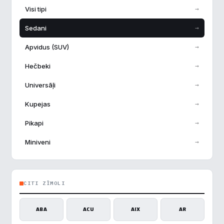
→
Visi tipi
→
Sedani
→
Apvidus (SUV)
→
Hečbeki
→
Universāļi
→
Kupejas
→
Pikapi
→
Miniveni
CITI ZĪMOLI
ABA
ACU
AIX
AR