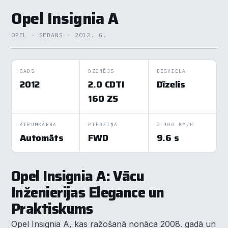
Opel Insignia A
OPEL · SEDANS · 2012. G.
GADS
DZINĒJS
DEGVIELA
2012
2.0 CDTI
Dīzelis
160 ZS
ĀTRUMKĀRBA
PIEDZIŅA
0–100 KM/H
Automāts
FWD
9.6 s
Opel Insignia A: Vācu
Inženierijas Elegance un
Praktiskums
Opel Insignia A, kas ražošanā nonāca 2008. gadā un