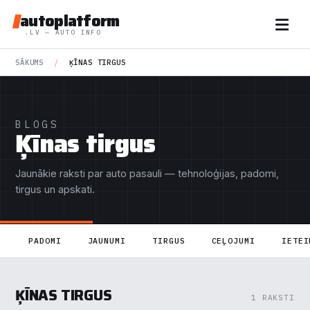
autoplatform
.LV — AUTO INFO
SĀKUMS
/
ĶĪNAS TIRGUS
BLOGS
Ķīnas tirgus
Jaunākie raksti par auto pasauli — tehnoloģijas, padomi,
tirgus un apskati.
PADOMI
JAUNUMI
TIRGUS
CEĻOJUMI
IETEI
ĶĪNAS TIRGUS
1 RAKSTI