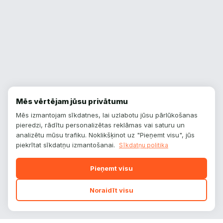
Mēs vērtējam jūsu privātumu
Mēs izmantojam sīkdatnes, lai uzlabotu jūsu pārlūkošanas
pieredzi, rādītu personalizētas reklāmas vai saturu un
analizētu mūsu trafiku. Noklikšķinot uz "Pieņemt visu", jūs
piekrītat sīkdatņu izmantošanai.
Sīkdatņu politika
Pieņemt visu
Noraidīt visu