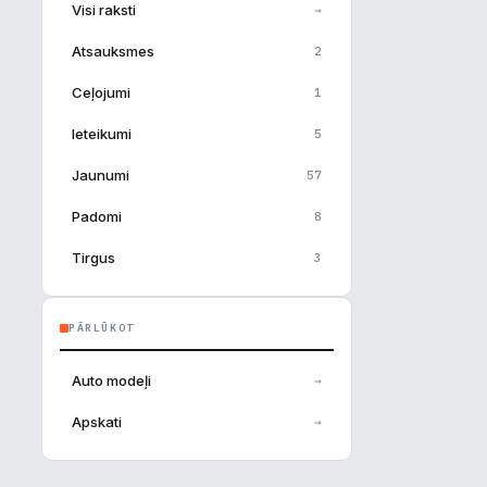
Visi raksti
→
Atsauksmes
2
Ceļojumi
1
Ieteikumi
5
Jaunumi
57
Padomi
8
Tirgus
3
PĀRLŪKOT
Auto modeļi
→
Apskati
→