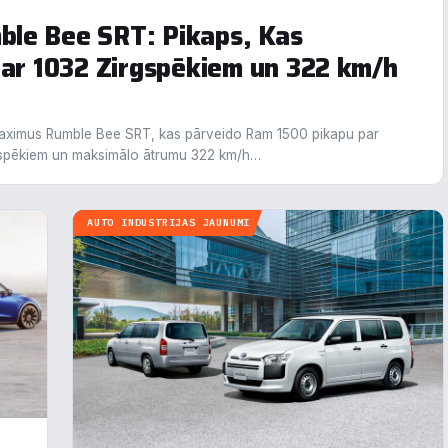
le Bee SRT: Pikaps, Kas
 ar 1032 Zirgspēkiem un 322 km/h
Maximus Rumble Bee SRT, kas pārveido Ram 1500 pikapu par
gspēkiem un maksimālo ātrumu 322 km/h…
AUTO INDUSTRIJAS JAUNUMI