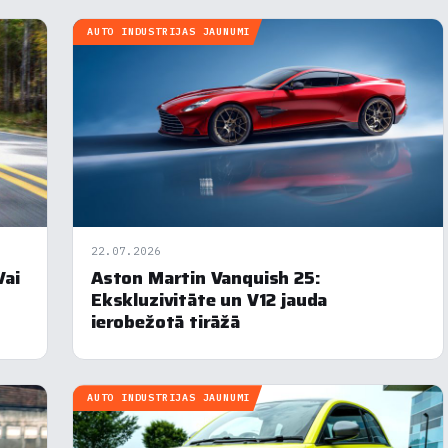
AUTO INDUSTRIJAS JAUNUMI
22.07.2026
Vai
Aston Martin Vanquish 25:
Ekskluzivitāte un V12 jauda
ierobežotā tirāžā
AUTO INDUSTRIJAS JAUNUMI