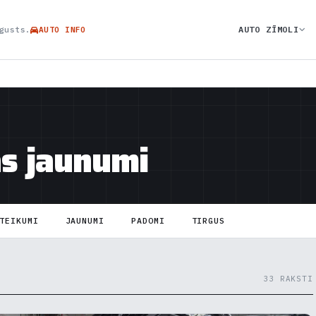
AUTO ZĪMOLI
gusts.
AUTO INFO
as jaunumi
TEIKUMI
JAUNUMI
PADOMI
TIRGUS
33 RAKSTI