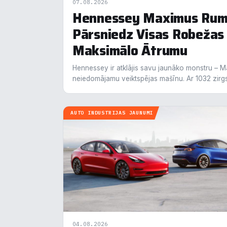
07.08.2026
Hennessey Maximus Rumb
Pārsniedz Visas Robežas
Maksimālo Ātrumu
Hennessey ir atklājis savu jaunāko monstru – 
neiedomājamu veiktspējas mašīnu. Ar 1032 zir
AUTO INDUSTRIJAS JAUNUMI
04.08.2026