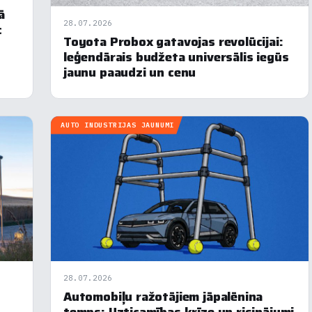
ā
28.07.2026
c
Toyota Probox gatavojas revolūcijai:
leģendārais budžeta universālis iegūs
jaunu paaudzi un cenu
AUTO INDUSTRIJAS JAUNUMI
28.07.2026
Automobiļu ražotājiem jāpalēnina
krišanas preferences
temps: Uzticamības krīze un risinājumi