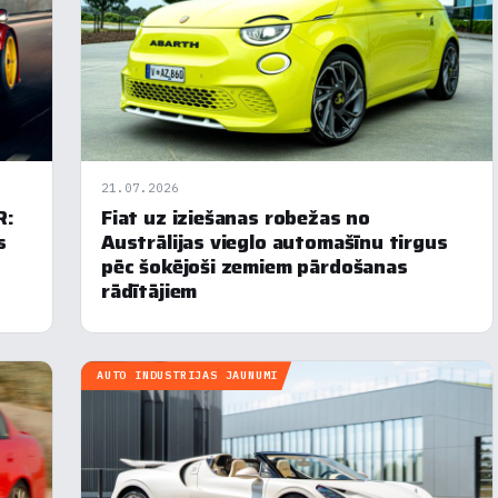
21.07.2026
R:
Fiat uz iziešanas robežas no
s
Austrālijas vieglo automašīnu tirgus
pēc šokējoši zemiem pārdošanas
rādītājiem
AUTO INDUSTRIJAS JAUNUMI