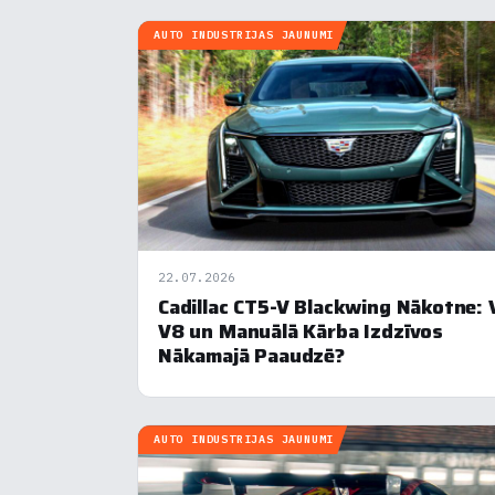
AUTO INDUSTRIJAS JAUNUMI
22.07.2026
Cadillac CT5-V Blackwing Nākotne: 
V8 un Manuālā Kārba Izdzīvos
Nākamajā Paaudzē?
AUTO INDUSTRIJAS JAUNUMI