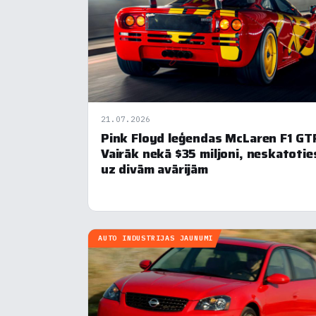
21.07.2026
Pink Floyd leģendas McLaren F1 GT
Vairāk nekā $35 miljoni, neskatotie
uz divām avārijām
AUTO INDUSTRIJAS JAUNUMI