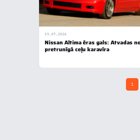
19.07.2026
Nissan Altima ēras gals: Atvadas n
pretrunīgā ceļu karavīra
1