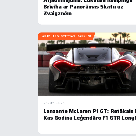
Brīvība ar Panorāmas Skatu uz
Zvaigznēm
Mēs i
notei
info
AUTO INDUSTRIJAS JAUNUMI
N
▶
F
▶
An
▶
V
▶
25.07.2026
Lanzante McLaren P1 GT: Retākais 
R
▶
Kas Godina Leģendāro F1 GTR Longt
N