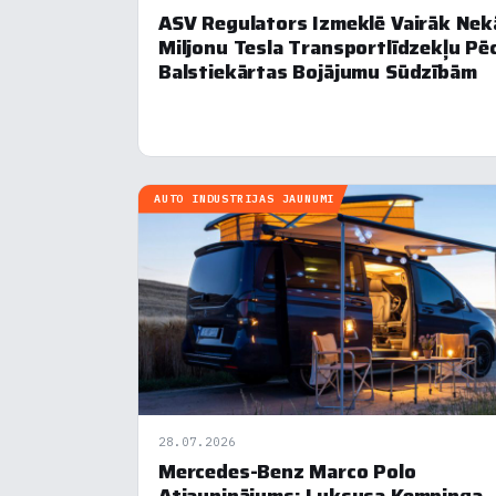
ASV Regulators Izmeklē Vairāk Nek
Miljonu Tesla Transportlīdzekļu Pē
Balstiekārtas Bojājumu Sūdzībām
AUTO INDUSTRIJAS JAUNUMI
28.07.2026
Mercedes-Benz Marco Polo
Pie
Atjauninājums: Luksusa Kempinga