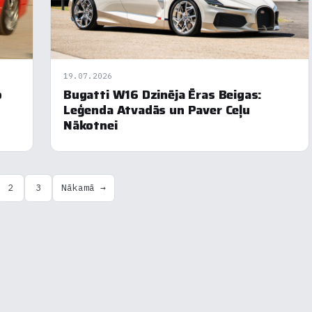
19.07.2026
o
Bugatti W16 Dzinēja Ēras Beigas:
Leģenda Atvadās un Paver Ceļu
Nākotnei
2
3
Nākamā →