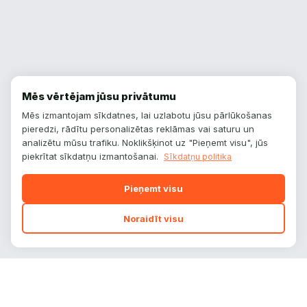
Mēs vērtējam jūsu privātumu
Mēs izmantojam sīkdatnes, lai uzlabotu jūsu pārlūkošanas
pieredzi, rādītu personalizētas reklāmas vai saturu un
analizētu mūsu trafiku. Noklikšķinot uz "Pieņemt visu", jūs
piekrītat sīkdatņu izmantošanai.
Sīkdatņu politika
Pieņemt visu
Noraidīt visu