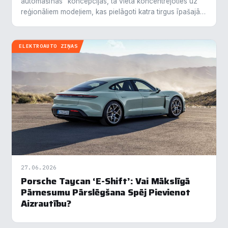
automašīnas" koncepcijas, tā vietā koncentrējoties uz
reģionāliem modeļiem, kas pielāgoti katra tirgus īpašajām
vajadzībām. Šī stratēģiskā pārmaiņa ļauj ne tikai labāk…
ELEKTROAUTO ZIŅAS
27.06.2026
Porsche Taycan ‘E-Shift’: Vai Mākslīgā
Pārnesumu Pārslēgšana Spēj Pievienot
×
Piekrišanas preferences
Aizrautību?
Mēs izmantojam sīkdatnes, lai palīdzētu jums efektīvi