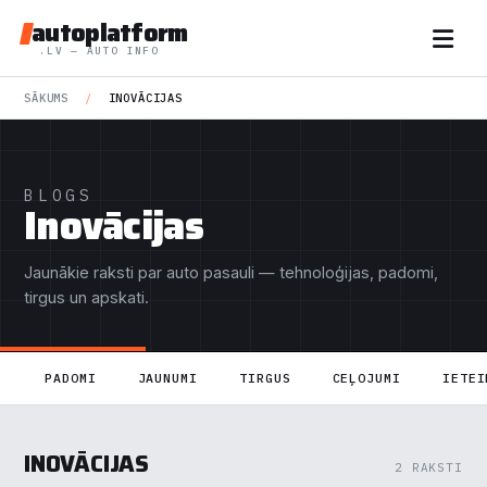
autoplatform
.LV — AUTO INFO
SĀKUMS
/
INOVĀCIJAS
BLOGS
Inovācijas
Jaunākie raksti par auto pasauli — tehnoloģijas, padomi,
tirgus un apskati.
PADOMI
JAUNUMI
TIRGUS
CEĻOJUMI
IETEI
INOVĀCIJAS
2 RAKSTI