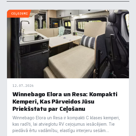
CEĻOJUMI
12.07.2026
Winnebago Elora un Resa: Kompakti
Kemperi, Kas Pārveidos Jūsu
Priekšstatu par Ceļošanu
Winnebago Elora un Resa ir kompakti C klases kemperi,
kas radīti, lai atvieglotu RV ceļojumus iesācējiem. Tie
piedāvā ērtu vadāmību, elastīgu interjeru sešām