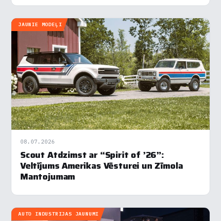
sēdvietām un četrām guļvietām, kā…
JAUNIE MODEĻI
08.07.2026
Scout Atdzimst ar “Spirit of ’26”:
Veltījums Amerikas Vēsturei un Zīmola
Mantojumam
AUTO INDUSTRIJAS JAUNUMI