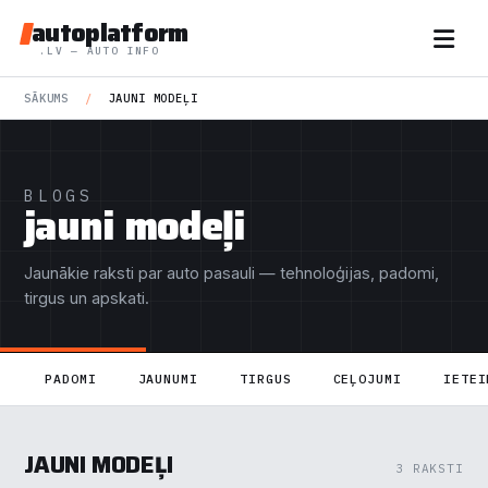
autoplatform
.LV — AUTO INFO
SĀKUMS
/
JAUNI MODEĻI
BLOGS
jauni modeļi
Jaunākie raksti par auto pasauli — tehnoloģijas, padomi,
tirgus un apskati.
PADOMI
JAUNUMI
TIRGUS
CEĻOJUMI
IETEI
JAUNI MODEĻI
3 RAKSTI