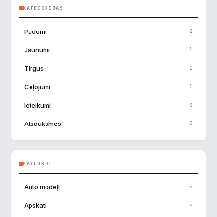
Veiktspēja
▶
KATEGORIJAS
Reklāma
▶
Padomi
2
Jaunumi
1
Noraidīt visu
Tirgus
1
Ceļojumi
1
Saglabāt preferences
Ieteikumi
0
Pieņemt visu
Atsauksmes
0
PĀRLŪKOT
Auto modeļi
→
Apskati
→