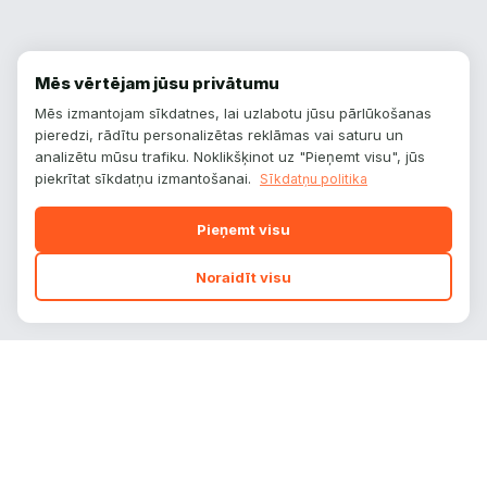
Mēs vērtējam jūsu privātumu
Mēs izmantojam sīkdatnes, lai uzlabotu jūsu pārlūkošanas
pieredzi, rādītu personalizētas reklāmas vai saturu un
analizētu mūsu trafiku. Noklikšķinot uz "Pieņemt visu", jūs
piekrītat sīkdatņu izmantošanai.
Sīkdatņu politika
Pieņemt visu
Noraidīt visu