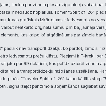
ējams, liecina par zīmola piesardzīgo pieeju vai arī par
eiktspēja
otāža ir nedaudz noplakusi. Tomēr “Spirit of ’26” pied
ēmu, kuras grafiskais izkārtojums ir iedvesmots no vec
eklāma
arbūt neatkārto oriģināla šarmu pilnībā, jaunajā versijā 
s elements, kas kalpo kā atgādinājums par zīmola bagāt
oraidīt visu
Saglabāt preferences
Pieņemt visu
 pašlaik nav transportlīdzekļu, ko pārdot, zīmols ir iz
etro iedvesmotu preču klāstu. Pieejami ir T-krekli par 
pat jaka par 99 dolāriem, kas palīdz uzturēt zīmola a
aidīta reāla transportlīdzekļu ražošanas uzsākšana. K
a turpinās, “Traveler Spirit of ’26” kalpo kā tilts star
tni, signalizējot par zīmola apņemšanos saglabāt savu 