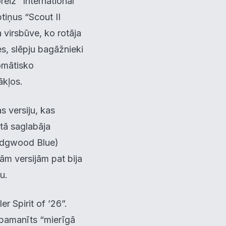
reiz “International
tiņus “Scout II
a virsbūve, ko rotāja
s, slēpju bagāžnieki
omātisko
ākļos.
×
 versiju, kas
 tā saglabāja
u
Wedgwood Blue)
žām versijām pat bija
tīvs
u.
r Spirit of ’26”.
i pamanīts “mierīgā