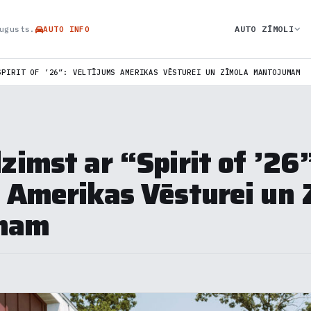
AUTO ZĪMOLI
ugusts.
AUTO INFO
SPIRIT OF ’26”: VELTĪJUMS AMERIKAS VĒSTUREI UN ZĪMOLA MANTOJUMAM
zimst ar “Spirit of ’26
 Amerikas Vēsturei un 
mam