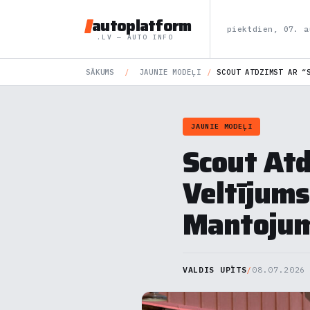
autoplatform
piektdien, 07. a
.LV — AUTO INFO
SĀKUMS
/
JAUNIE MODEĻI
/
SCOUT ATDZIMST AR “
JAUNIE MODEĻI
Scout Atd
Veltījums
Mantoju
VALDIS UPĪTS
/
08.07.2026