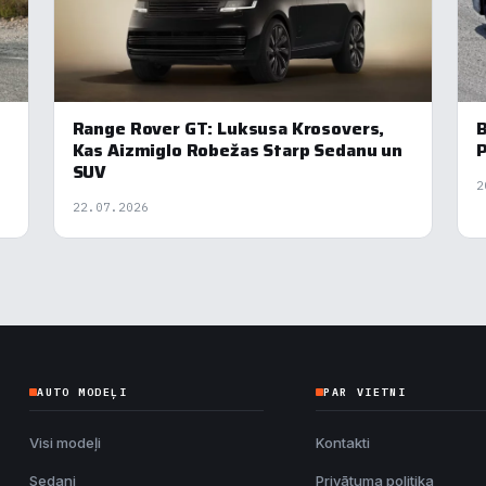
Range Rover GT: Luksusa Krosovers,
B
Kas Aizmiglo Robežas Starp Sedanu un
P
SUV
2
22.07.2026
AUTO MODEĻI
PAR VIETNI
Visi modeļi
Kontakti
Sedani
Privātuma politika