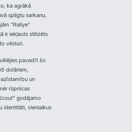
 to, ka agrākā
āvā spilgtu sarkanu,
ajām “Rallye”
ir iekļauts stilizēts
o vēsturi.
vēlējies pavadīt šo
36 dolāriem,
tpazīstamību un
amēr rūpnīcas
p “Scout” godājamo
identitāti, vienlaikus