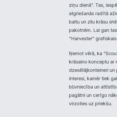
ziņu dienā”. Tas, iesp
V
▶
atgriešanās radītā aži
baltu un zilu krāsu sh
R
▶
pakotnēm. Lai gan tas v
“Harvester” grafiskai
N
Ņemot vērā, ka “Scout”
krāsaino konceptu ar r
dzesētājkonteineri un 
interesi, kamēr tiek g
būvniecība un attīstīb
pagātni un cerīgo nāko
virzoties uz priekšu.