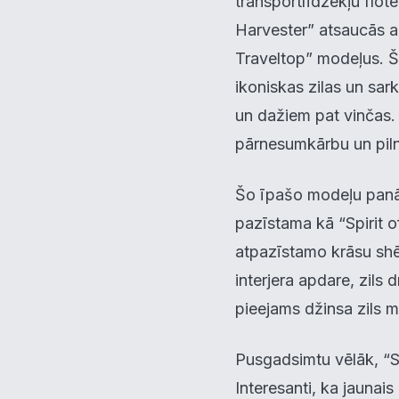
transportlīdzekļu flot
Harvester” atsaucās a
Traveltop” modeļus. Šie
ikoniskas zilas un sa
un dažiem pat vinčas.
pārnesumkārbu un pilnp
Pie
Šo īpašo modeļu panā
Mēs i
pazīstama kā “Spirit of
notei
info
atpazīstamo krāsu sh
interjera apdare, zils
N
▶
pieejams džinsa zils mī
F
▶
Pusgadsimtu vēlāk, “Sc
Interesanti, ka jaunais
An
▶