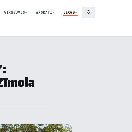
VIRSBŪVES
APSKATI
BLOGS
”:
Zīmola