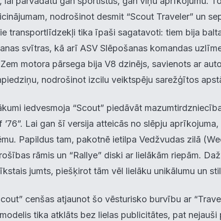
e, lai pārvadātu gan sportistus, gan viņu aprīkojumu. To
icinājumam, nodrošinot desmit “Scout Traveler” un sep
 transportlīdzekļi tika īpaši sagatavoti: tiem bija balt
rkanas svītras, kā arī ASV Slēpošanas komandas uzlīme
 Zem motora pārsega bija V8 dzinējs, savienots ar aut
iedziņu, nodrošinot izcilu veiktspēju sarežģītos apst
krišanas preferences
kumi iedvesmoja “Scout” piedāvāt mazumtirdzniecības
zmantojam sīkdatnes, lai palīdzētu jums efektīvi pārvietoties un veikt
 ’76”. Lai gan šī versija atteicās no slēpju aprīkojuma,
ktas funkcijas. Zemāk katras piekrišanas kategorijā atradīsiet detalizēt
rmāciju par visām sīk
... Rādīt vairāk
ēmu. Papildus tam, pakotnē ietilpa Vedžvudas zilā (
 drošības rāmis un “Rallye” diski ar lielākām riepām. Da
epieciešamās
Vienmēr ak
kstais jumts, piešķirot tām vēl lielāku unikālumu un stil
unkcionālais
out” cenšas atjaunot šo vēsturisko burvību ar “Travele
 modelis tika atklāts bez lielas publicitātes, pat nejauš
alītika