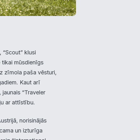
, “Scout” klusi
e tikai mūsdienīgs
z zīmola paša vēsturi,
gadiem. Kaut arī
 jaunais “Traveler
 ar attīstību.
trijā, norisinājās
cama un izturīga