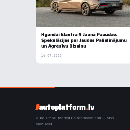
Hyundai Elantra N Jaunā Paaudze:
Spekulācijas par Jaudas Palielinājumu
un Agresīvu Dizainu
16.07.2026
autoplatform
.
lv
Auto zīmoli, modeļi un tehniskie dati — viss
vienuviet.