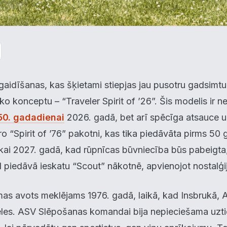
gaidīšanas, kas šķietami stiepjas jau pusotru gadsimtu
ko konceptu – “Traveler Spirit of ’26”. Šis modelis ir n
50. gadadienai
2026. gadā, bet arī spēcīga atsauce u
o “Spirit of ’76” pakotni, kas tika piedāvāta pirms 50 
kai 2027. gadā, kad rūpnīcas būvniecība būs pabeigta,
d piedāvā ieskatu “Scout” nākotnē, apvienojot nostalģiju
s avots meklējams 1976. gadā, laikā, kad Insbrukā, Aus
les. ASV Slēpošanas komandai bija nepieciešama uzti