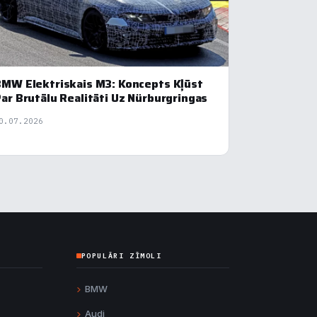
MW Elektriskais M3: Koncepts Kļūst
ar Brutālu Realitāti Uz Nürburgringas
0.07.2026
POPULĀRI ZĪMOLI
BMW
Audi