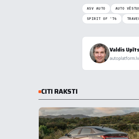
ASV AUTO
AUTO VĒSTU
SPIRIT OF '76
TRAVE
Valdis Upīt
autoplatform.l
CITI RAKSTI