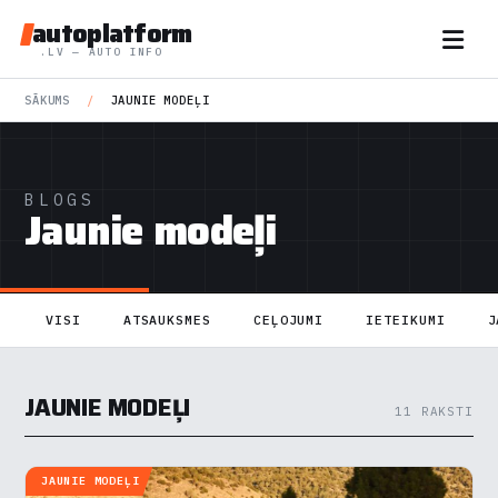
autoplatform
.LV — AUTO INFO
SĀKUMS
/
JAUNIE MODEĻI
BLOGS
Jaunie modeļi
VISI
ATSAUKSMES
CEĻOJUMI
IETEIKUMI
J
JAUNIE MODEĻI
11 RAKSTI
JAUNIE MODEĻI