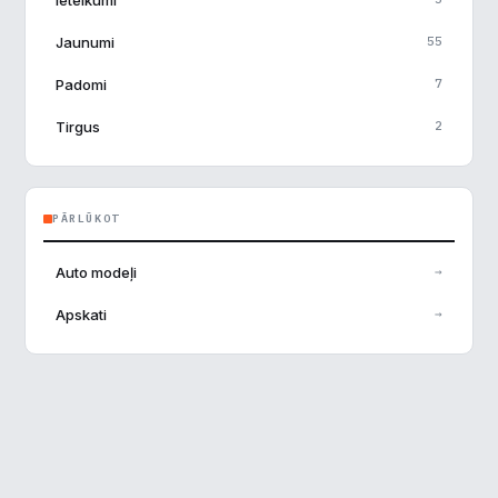
Jaunumi
55
Padomi
7
Tirgus
2
PĀRLŪKOT
Auto modeļi
→
Apskati
→