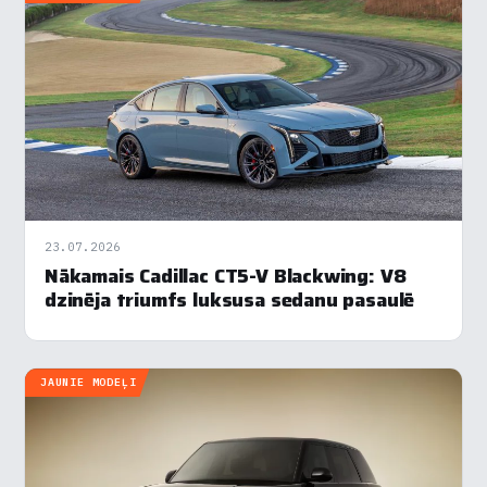
23.07.2026
Nākamais Cadillac CT5-V Blackwing: V8
dzinēja triumfs luksusa sedanu pasaulē
JAUNIE MODEĻI