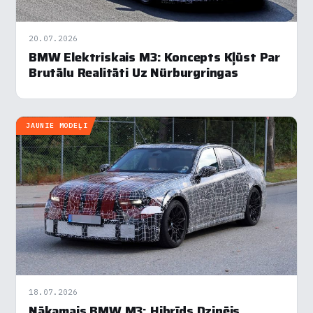
20.07.2026
BMW Elektriskais M3: Koncepts Kļūst Par
Brutālu Realitāti Uz Nürburgringas
JAUNIE MODEĻI
18.07.2026
Nākamais BMW M3: Hibrīds Dzinējs,