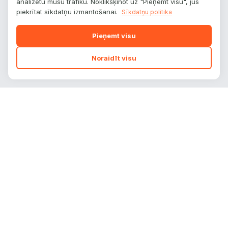
analizētu mūsu trafiku. Noklikšķinot uz "Pieņemt visu", jūs
piekrītat sīkdatņu izmantošanai.
Sīkdatņu politika
Pieņemt visu
Noraidīt visu
autoplatform
.
lv
Auto zīmoli, modeļi un tehniskie dati — viss
vienuviet.
info@autoplatform.lv