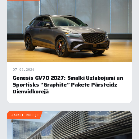
Nepieciešamās
▶
Vienmēr aktīvs
Funkcionālais
▶
Analītika
▶
Veiktspēja
▶
Reklāma
▶
07.07.2026
Genesis GV70 2027: Smalki Uzlabojumi un
Sportisks “Graphite” Pakete Pārsteidz
Dienvidkorejā
Noraidīt visu
Saglabāt preferences
JAUNIE MODEĻI
Pieņemt visu