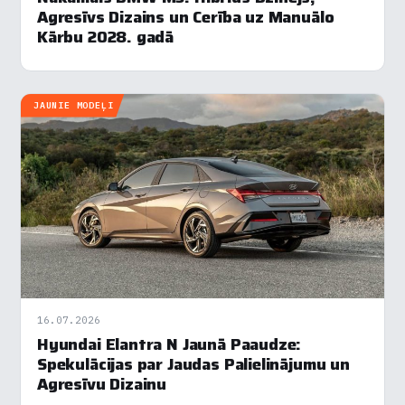
Agresīvs Dizains un Cerība uz Manuālo
Kārbu 2028. gadā
JAUNIE MODEĻI
16.07.2026
Hyundai Elantra N Jaunā Paaudze:
Spekulācijas par Jaudas Palielinājumu un
Agresīvu Dizainu