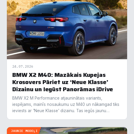
24.07.2026
BMW X2 M40: Mazākais Kupejas
Krosovers Pāriet uz ‘Neue Klasse’
Dizainu un Iegūst Panorāmas iDrive
BMW X2 M Performance atjauninātais variants,
iespējams, mainīs nosaukumu uz M40 un nākamgad tiks
ieviests ar 'Neue Klasse' dizainu. Tas iegūs jaunu
priekšdaļu, ieskaitot šauru divu nieru režģi…
JAUNIE MODEĻI