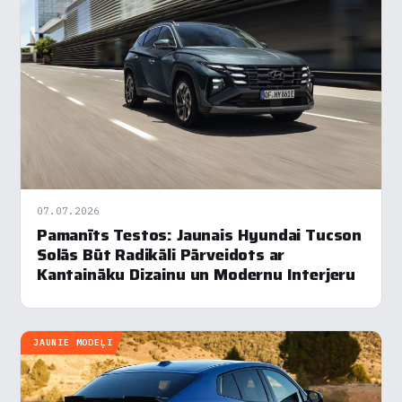
07.07.2026
Pamanīts Testos: Jaunais Hyundai Tucson
Solās Būt Radikāli Pārveidots ar
Kantaināku Dizainu un Modernu Interjeru
JAUNIE MODEĻI