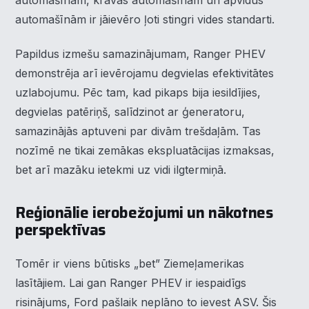
automašīnām, kravas automašīnām un apvidus
automašīnām ir jāievēro ļoti stingri vides standarti.
Papildus izmešu samazinājumam, Ranger PHEV
demonstrēja arī ievērojamu degvielas efektivitātes
uzlabojumu. Pēc tam, kad pikaps bija iesildījies,
degvielas patēriņš, salīdzinot ar ģeneratoru,
samazinājās aptuveni par divām trešdaļām. Tas
nozīmē ne tikai zemākas ekspluatācijas izmaksas,
bet arī mazāku ietekmi uz vidi ilgtermiņā.
Reģionālie ierobežojumi un nākotnes
perspektīvas
Tomēr ir viens būtisks „bet” Ziemeļamerikas
×
Piekrišanas preferences
lasītājiem. Lai gan Ranger PHEV ir iespaidīgs
risinājums, Ford pašlaik neplāno to ievest ASV. Šis