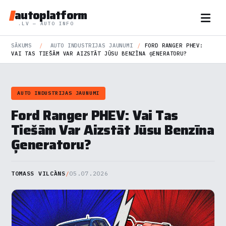
autoplatform
.LV — AUTO INFO
SĀKUMS
/
AUTO INDUSTRIJAS JAUNUMI
/
FORD RANGER PHEV:
VAI TAS TIEŠĀM VAR AIZSTĀT JŪSU BENZĪNA ĢENERATORU?
AUTO INDUSTRIJAS JAUNUMI
Ford Ranger PHEV: Vai Tas
Tiešām Var Aizstāt Jūsu Benzīna
Ģeneratoru?
TOMASS VILCĀNS
/
05.07.2026