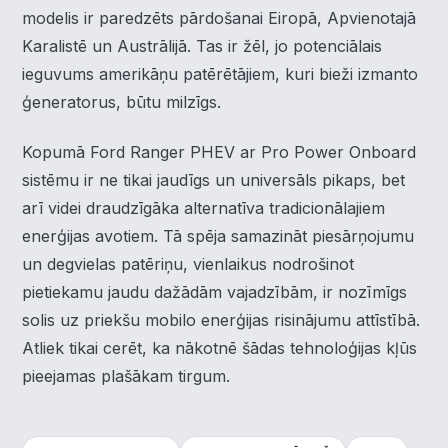
Mēs izmantojam sīkdatnes, lai palīdzētu jums efektīvi
modelis ir paredzēts pārdošanai Eiropā, Apvienotajā
pārvietoties un veikt noteiktas funkcijas. Zemāk katras
piekrišanas kategorijā atradīsiet detalizētu informāciju par
Karalistē un Austrālijā. Tas ir žēl, jo potenciālais
visām sīk
... Rādīt vairāk
ieguvums amerikāņu patērētājiem, kuri bieži izmanto
ģeneratorus, būtu milzīgs.
Nepieciešamās
▶
Vienmēr aktīvs
Kopumā Ford Ranger PHEV ar Pro Power Onboard
Funkcionālais
▶
sistēmu ir ne tikai jaudīgs un universāls pikaps, bet
arī videi draudzīgāka alternatīva tradicionālajiem
Analītika
▶
enerģijas avotiem. Tā spēja samazināt piesārņojumu
un degvielas patēriņu, vienlaikus nodrošinot
Veiktspēja
▶
pietiekamu jaudu dažādām vajadzībām, ir nozīmīgs
solis uz priekšu mobilo enerģijas risinājumu attīstībā.
Reklāma
▶
Atliek tikai cerēt, ka nākotnē šādas tehnoloģijas kļūs
pieejamas plašākam tirgum.
Noraidīt visu