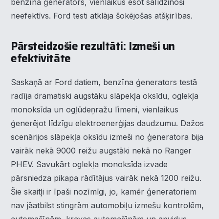
benzīna ģenerators, vienlaikus esot salīdzinoši
neefektīvs. Ford testi atklāja šokējošas atšķirības.
Pārsteidzošie rezultāti: Izmeši un
efektivitāte
Saskaņā ar Ford datiem, benzīna ģenerators testā
radīja dramatiski augstāku slāpekļa oksīdu, oglekļa
monoksīda un ogļūdeņražu līmeni, vienlaikus
ģenerējot līdzīgu elektroenerģijas daudzumu. Dažos
scenārijos slāpekļa oksīdu izmeši no ģeneratora bija
vairāk nekā 9000 reižu augstāki nekā no Ranger
PHEV. Savukārt oglekļa monoksīda izvade
pārsniedza pikapa rādītājus vairāk nekā 1200 reižu.
Šie skaitļi ir īpaši nozīmīgi, jo, kamēr ģeneratoriem
nav jāatbilst stingrām automobiļu izmešu kontrolēm,