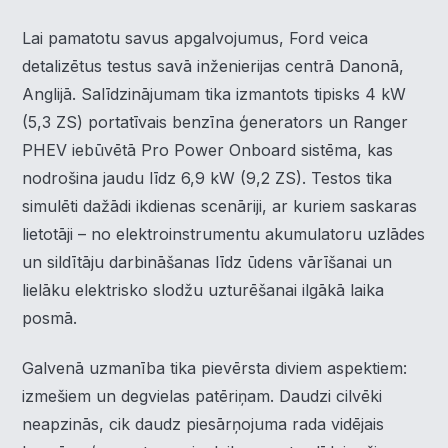
Lai pamatotu savus apgalvojumus, Ford veica
detalizētus testus savā inženierijas centrā Danonā,
Anglijā. Salīdzinājumam tika izmantots tipisks 4 kW
(5,3 ZS) portatīvais benzīna ģenerators un Ranger
PHEV iebūvētā Pro Power Onboard sistēma, kas
nodrošina jaudu līdz 6,9 kW (9,2 ZS). Testos tika
simulēti dažādi ikdienas scenāriji, ar kuriem saskaras
lietotāji – no elektroinstrumentu akumulatoru uzlādes
un sildītāju darbināšanas līdz ūdens vārīšanai un
lielāku elektrisko slodžu uzturēšanai ilgākā laika
posmā.
Galvenā uzmanība tika pievērsta diviem aspektiem:
izmešiem un degvielas patēriņam. Daudzi cilvēki
neapzinās, cik daudz piesārņojuma rada vidējais