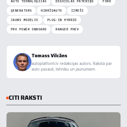
Saglabāt preferences
AUTO TEHNOLOĢIJAS
DEGVIELAS PATĒRIŅŠ
FORD
ĢENERATORS
HIBRĪDAUTO
IZMEŠI
Pieņemt visu
JAUNS MODELIS
PLUG-IN HYBRID
PRO POWER ONBOARD
RANGER PHEV
Tomass Vilcāns
autoplatform.lv redakcijas autors. Raksta par
auto pasauli, tehniku un jaunumiem.
CITI RAKSTI