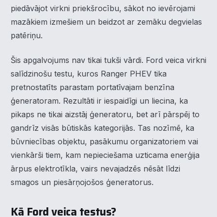
piedāvājot virkni priekšrocību, sākot no ievērojami
mazākiem izmešiem un beidzot ar zemāku degvielas
patēriņu.
Šis apgalvojums nav tikai tukši vārdi. Ford veica virkni
salīdzinošu testu, kuros Ranger PHEV tika
pretnostatīts parastam portatīvajam benzīna
ģeneratoram. Rezultāti ir iespaidīgi un liecina, ka
pikaps ne tikai aizstāj ģeneratoru, bet arī pārspēj to
gandrīz visās būtiskās kategorijās. Tas nozīmē, ka
būvniecības objektu, pasākumu organizatoriem vai
vienkārši tiem, kam nepieciešama uzticama enerģija
ārpus elektrotīkla, vairs nevajadzēs nēsāt līdzi
smagos un piesārņojošos ģeneratorus.
Kā Ford veica testus?