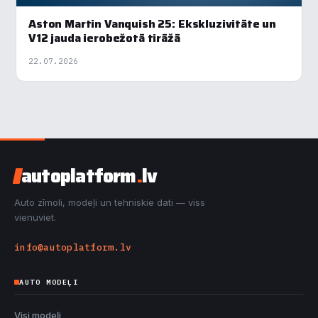
Aston Martin Vanquish 25: Ekskluzivitāte un
V12 jauda ierobežotā tirāžā
22.07.2026
autoplatform
.
lv
Auto zīmoli, modeļi un tehniskie dati — viss
vienuviet.
info@autoplatform.lv
AUTO MODEĻI
Visi modeļi