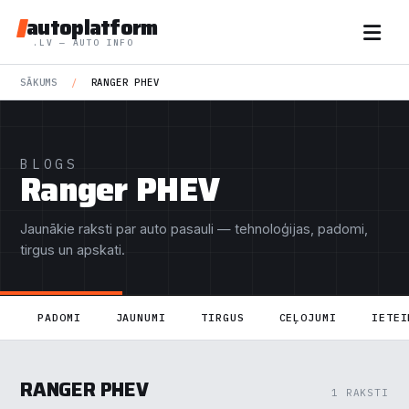
autoplatform
.LV — AUTO INFO
SĀKUMS
/
RANGER PHEV
BLOGS
Ranger PHEV
Jaunākie raksti par auto pasauli — tehnoloģijas, padomi,
tirgus un apskati.
PADOMI
JAUNUMI
TIRGUS
CEĻOJUMI
IETEI
RANGER PHEV
1 RAKSTI