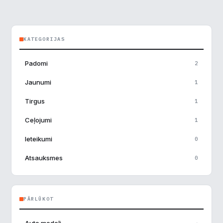
KATEGORIJAS
Padomi
2
×
Piekrišanas preferences
Jaunumi
1
Tirgus
1
Mēs izmantojam sīkdatnes, lai palīdzētu jums efektīvi
pārvietoties un veikt noteiktas funkcijas. Zemāk katras
Ceļojumi
1
piekrišanas kategorijā atradīsiet detalizētu informāciju par
visām sīk
... Rādīt vairāk
Ieteikumi
0
Atsauksmes
0
Nepieciešamās
▶
Vienmēr aktīvs
Funkcionālais
▶
PĀRLŪKOT
Analītika
▶
→