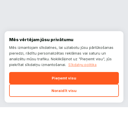
Mēs vērtējam jūsu privātumu
Mēs izmantojam sīkdatnes, lai uzlabotu jūsu pārlūkošanas
pieredzi, rādītu personalizētas reklāmas vai saturu un
analizētu mūsu trafiku. Noklikšķinot uz "Pieņemt visu", jūs
piekrītat sīkdatņu izmantošanai.
Sīkdatņu politika
Pieņemt visu
Noraidīt visu