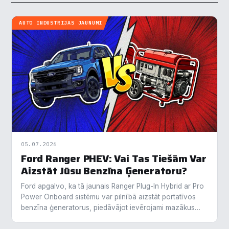
AUTO INDUSTRIJAS JAUNUMI
05.07.2026
Ford Ranger PHEV: Vai Tas Tiešām Var
Aizstāt Jūsu Benzīna Ģeneratoru?
Ford apgalvo, ka tā jaunais Ranger Plug-In Hybrid ar Pro
Power Onboard sistēmu var pilnībā aizstāt portatīvos
benzīna ģeneratorus, piedāvājot ievērojami mazākus
izmešus un zemāku degvielas patēriņu. Testos…