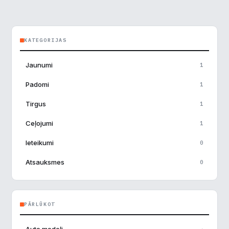
KATEGORIJAS
Jaunumi
1
×
Piekrišanas preferences
Padomi
1
Tirgus
1
Mēs izmantojam sīkdatnes, lai palīdzētu jums efektīvi
pārvietoties un veikt noteiktas funkcijas. Zemāk katras
Ceļojumi
1
piekrišanas kategorijā atradīsiet detalizētu informāciju par
visām sīk
... Rādīt vairāk
Ieteikumi
0
Atsauksmes
0
Nepieciešamās
▶
Vienmēr aktīvs
Funkcionālais
▶
PĀRLŪKOT
Analītika
▶
→