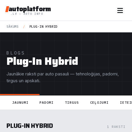
autoplatform
.LV — AUTO INFO
SĀKUMS
/
PLUG-IN HYBRID
BLOGS
Plug-In Hybrid
Jaunākie raksti par auto pasauli — tehnoloģijas, padomi,
tirgus un apskati.
JAUNUMI
PADOMI
TIRGUS
CEĻOJUMI
IETEI
PLUG-IN HYBRID
1 RAKSTI