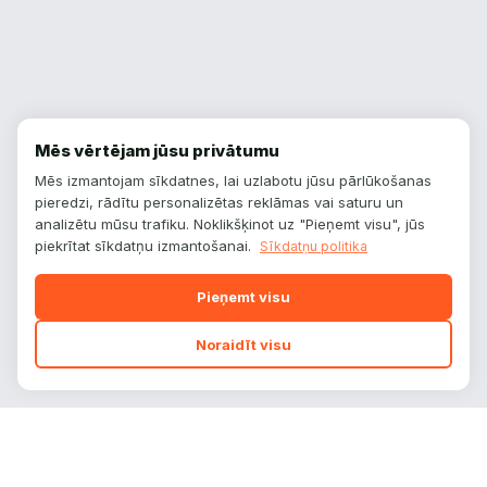
Mēs vērtējam jūsu privātumu
Mēs izmantojam sīkdatnes, lai uzlabotu jūsu pārlūkošanas
pieredzi, rādītu personalizētas reklāmas vai saturu un
analizētu mūsu trafiku. Noklikšķinot uz "Pieņemt visu", jūs
piekrītat sīkdatņu izmantošanai.
Sīkdatņu politika
Pieņemt visu
Noraidīt visu