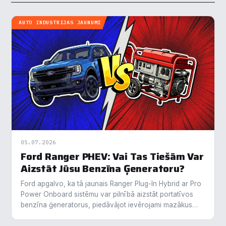
AUTO INDUSTRIJAS JAUNUMI
05.07.2026
Ford Ranger PHEV: Vai Tas Tiešām Var
Aizstāt Jūsu Benzīna Ģeneratoru?
Ford apgalvo, ka tā jaunais Ranger Plug-In Hybrid ar Pro
Power Onboard sistēmu var pilnībā aizstāt portatīvos
benzīna ģeneratorus, piedāvājot ievērojami mazākus
izmešus un zemāku degvielas patēriņu. Testos…