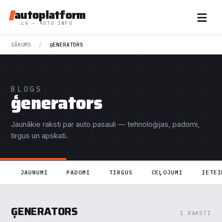
autoplatform
.LV — AUTO INFO
SĀKUMS
/
ĢENERATORS
BLOGS
ģenerators
Jaunākie raksti par auto pasauli — tehnoloģijas, padomi,
tirgus un apskati.
JAUNUMI
PADOMI
TIRGUS
CEĻOJUMI
IETEI
ĢENERATORS
1 RAKSTI