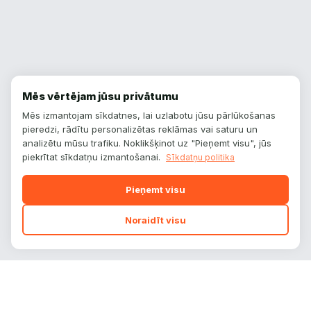
Mēs vērtējam jūsu privātumu
Mēs izmantojam sīkdatnes, lai uzlabotu jūsu pārlūkošanas
pieredzi, rādītu personalizētas reklāmas vai saturu un
analizētu mūsu trafiku. Noklikšķinot uz "Pieņemt visu", jūs
piekrītat sīkdatņu izmantošanai.
Sīkdatņu politika
Pieņemt visu
Noraidīt visu