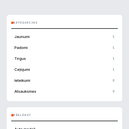
KATEGORIJAS
Jaunumi
1
×
Piekrišanas preferences
Padomi
1
Tirgus
1
Mēs izmantojam sīkdatnes, lai palīdzētu jums efektīvi
pārvietoties un veikt noteiktas funkcijas. Zemāk katras
Ceļojumi
1
piekrišanas kategorijā atradīsiet detalizētu informāciju par
visām sīk
... Rādīt vairāk
Ieteikumi
0
Atsauksmes
0
Nepieciešamās
▶
Vienmēr aktīvs
Funkcionālais
▶
PĀRLŪKOT
Analītika
▶
→