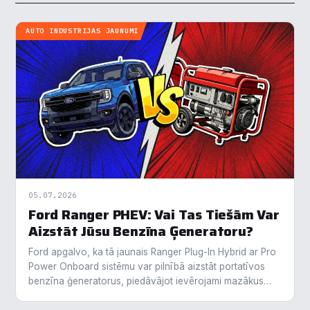
AUTO INDUSTRIJAS JAUNUMI
05.07.2026
Ford Ranger PHEV: Vai Tas Tiešām Var
Aizstāt Jūsu Benzīna Ģeneratoru?
Ford apgalvo, ka tā jaunais Ranger Plug-In Hybrid ar Pro
Power Onboard sistēmu var pilnībā aizstāt portatīvos
benzīna ģeneratorus, piedāvājot ievērojami mazākus
izmešus un zemāku degvielas patēriņu. Testos…