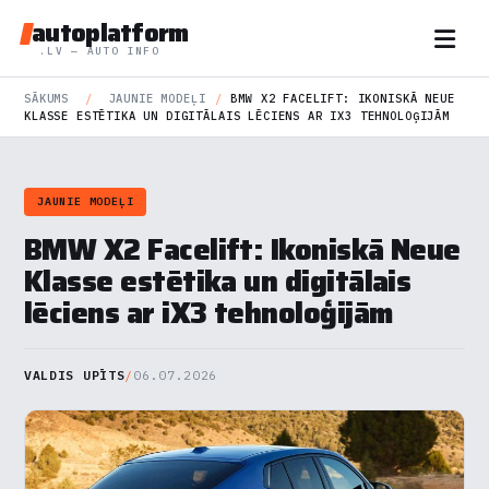
autoplatform
.LV — AUTO INFO
SĀKUMS
/
JAUNIE MODEĻI
/
BMW X2 FACELIFT: IKONISKĀ NEUE
KLASSE ESTĒTIKA UN DIGITĀLAIS LĒCIENS AR IX3 TEHNOLOĢIJĀM
JAUNIE MODEĻI
BMW X2 Facelift: Ikoniskā Neue
Klasse estētika un digitālais
lēciens ar iX3 tehnoloģijām
VALDIS UPĪTS
/
06.07.2026