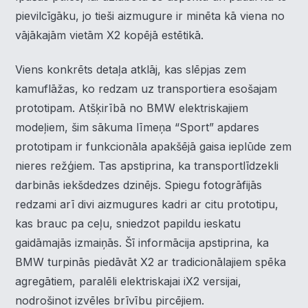
pievilcīgāku, jo tieši aizmugure ir minēta kā viena no
vājākajām vietām X2 kopējā estētikā.
Viens konkrēts detaļa atklāj, kas slēpjas zem
kamuflāžas, ko redzam uz transportiera esošajam
prototipam. Atšķirībā no BMW elektriskajiem
modeļiem, šim sākuma līmeņa “Sport” apdares
prototipam ir funkcionāla apakšējā gaisa ieplūde zem
nieres režģiem. Tas apstiprina, ka transportlīdzekli
darbinās iekšdedzes dzinējs. Spiegu fotogrāfijās
redzami arī divi aizmugures kadri ar citu prototipu,
kas brauc pa ceļu, sniedzot papildu ieskatu
×
Piekrišanas preferences
gaidāmajās izmaiņās. Šī informācija apstiprina, ka
BMW turpinās piedāvāt X2 ar tradicionālajiem spēka
Mēs izmantojam sīkdatnes, lai palīdzētu jums efektīvi
agregātiem, paralēli elektriskajai iX2 versijai,
pārvietoties un veikt noteiktas funkcijas. Zemāk katras
piekrišanas kategorijā atradīsiet detalizētu informāciju par
nodrošinot izvēles brīvību pircējiem.