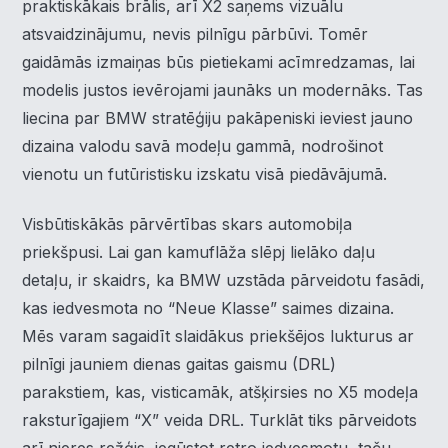
praktiskākais brālis, arī X2 saņems vizuālu
atsvaidzinājumu, nevis pilnīgu pārbūvi. Tomēr
gaidāmās izmaiņas būs pietiekami acīmredzamas, lai
modelis justos ievērojami jaunāks un modernāks. Tas
liecina par BMW stratēģiju pakāpeniski ieviest jauno
dizaina valodu savā modeļu gammā, nodrošinot
vienotu un futūristisku izskatu visā piedāvājumā.
Visbūtiskākās pārvērtības skars automobiļa
priekšpusi. Lai gan kamuflāža slēpj lielāko daļu
detaļu, ir skaidrs, ka BMW uzstāda pārveidotu fasādi,
kas iedvesmota no “Neue Klasse” saimes dizaina.
Mēs varam sagaidīt slaidākus priekšējos lukturus ar
pilnīgi jauniem dienas gaitas gaismu (DRL)
parakstiem, kas, visticamāk, atšķirsies no X5 modeļa
raksturīgajiem “X” veida DRL. Turklāt tiks pārveidots