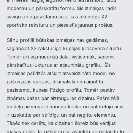
arī nieres režģis, iegūstot retro iedvesmotu, taču
modernu un pārskatītu formu. Šīs izmaiņas radīs
svaigu un atpazīstamu seju, kas akcentēs X2
sportisko raksturu un piesaistīs jaunus pircējus.
Sānu profilā būtiskas izmaiņas nav gaidāmas,
saglabājot X2 raksturīgo kupejas krosovera siluetu.
Tomēr arī aizmugurējā daļa, visticamāk, saņems
pārskatītus lukturus ar atjauninātu grafiku. Šīs
izmaiņas palīdzēs atšķirt atsvaidzināto modeli no
pašreizējās versijas, dramatiski nemainot tā
pazīstamo, kupejai līdzīgo profilu. Tomēr pastāv
zināmas bažas par aizmugures dizainu. Pašreizējā
modeļa aizmugure daudzu kritiķu un patērētāju acīs
ir uzskatīta par strīdīgu un pat neglītu elementu.
Tāpēc tiek cerēts, ka dizaineri šoreiz būs veltījuši
īpašas pūles, lai uzlabotu šo aspektu un padarītu to