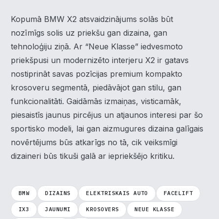
visām sīk
... Rādīt vairāk
Kopumā BMW X2 atsvaidzinājums solās būt
Nepieciešamās
nozīmīgs solis uz priekšu gan dizaina, gan
▶
Vienmēr aktīvs
tehnoloģiju ziņā. Ar “Neue Klasse” iedvesmoto
Funkcionālais
▶
priekšpusi un modernizēto interjeru X2 ir gatavs
nostiprināt savas pozīcijas premium kompakto
Analītika
▶
krosoveru segmentā, piedāvājot gan stilu, gan
funkcionalitāti. Gaidāmās izmaiņas, visticamāk,
Veiktspēja
▶
piesaistīs jaunus pircējus un atjaunos interesi par šo
sportisko modeli, lai gan aizmugures dizaina galīgais
Reklāma
▶
novērtējums būs atkarīgs no tā, cik veiksmīgi
dizaineri būs tikuši galā ar iepriekšējo kritiku.
Noraidīt visu
BMW
DIZAINS
ELEKTRISKAIS AUTO
FACELIFT
Saglabāt preferences
IX3
JAUNUMI
KROSOVERS
NEUE KLASSE
Pieņemt visu