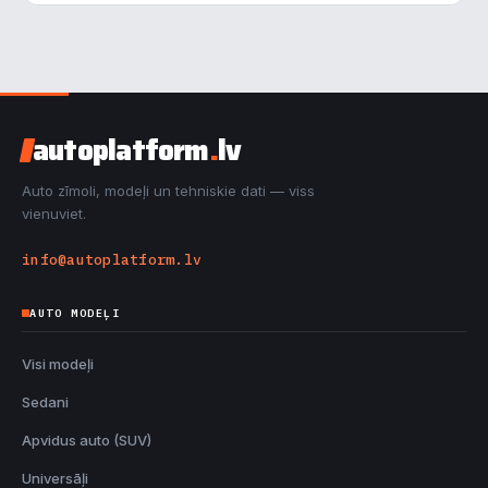
autoplatform
.
lv
Auto zīmoli, modeļi un tehniskie dati — viss
vienuviet.
info@autoplatform.lv
AUTO MODEĻI
Visi modeļi
Sedani
Apvidus auto (SUV)
Universāļi