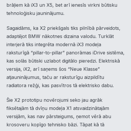
brāļiem kā iX3 un X5, bet arī ienesīs virkni būtisku
tehnoloģisku jauninājumu.
Sagaidāms, ka X2 priekšgals tiks pilnībā pārveidots,
adaptējot BMW nākotnes dizaina valodu. Turklāt
interjerā tiks integrēta modernā iX3 modeļa
raksturīgā “pillar-to-pillar” panorāmas iDrive sistēma,
kas solās būtiski uzlabot digitālo pieredzi. Elektriskā
versija, iX2, arī saņems šos “Neue Klasse”
atjauninājumus, taču ar raksturīgu aizpildītu
radiatora režģi, kas pasvītros tā elektrisko dabu.
Šie X2 prototipu novērojumi seko jau agrāk
fiksētajām tā dvīņu modeļa X1 atsvaidzinātajām
versijām, kas nav pārsteigums, ņemot vērā abu
krosoveru kopīgo tehnisko bāzi. Tāpat kā tā