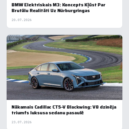
BMW Elektriskais M3: Koncepts Kļūst Par
Brutālu Realitāti Uz Nürburgringas
20.07.2026
Nākamais Cadillac CT5-V Blackwing: V8 dzinēja
triumfs luksusa sedanu pasaulē
23.07.2026