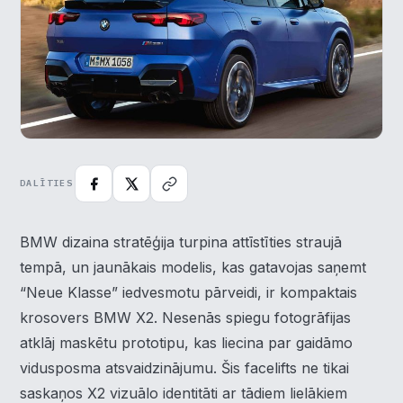
DALĪTIES
BMW dizaina stratēģija turpina attīstīties straujā
tempā, un jaunākais modelis, kas gatavojas saņemt
“Neue Klasse” iedvesmotu pārveidi, ir kompaktais
krosovers BMW X2. Nesenās spiegu fotogrāfijas
atklāj maskētu prototipu, kas liecina par gaidāmo
vidusposma atsvaidzinājumu. Šis facelifts ne tikai
saskaņos X2 vizuālo identitāti ar tādiem lielākiem