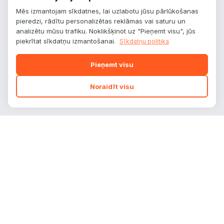
Mēs izmantojam sīkdatnes, lai uzlabotu jūsu pārlūkošanas
pieredzi, rādītu personalizētas reklāmas vai saturu un
analizētu mūsu trafiku. Noklikšķinot uz "Pieņemt visu", jūs
piekrītat sīkdatņu izmantošanai.
Sīkdatņu politika
Pieņemt visu
Noraidīt visu
autoplatform
.
lv
Auto zīmoli, modeļi un tehniskie dati — viss