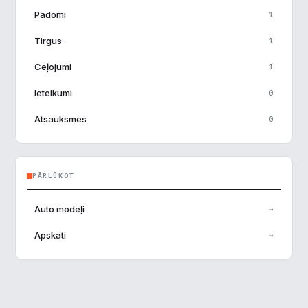
Padomi
1
Tirgus
1
Ceļojumi
1
Ieteikumi
0
Atsauksmes
0
PĀRLŪKOT
Auto modeļi
→
Apskati
→