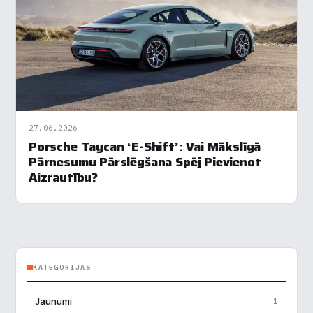
Nepieciešamās
▶
Vienmēr aktīvs
Funkcionālais
▶
Analītika
▶
27.06.2026
Veiktspēja
▶
Porsche Taycan ‘E-Shift’: Vai Mākslīgā
Pārnesumu Pārslēgšana Spēj Pievienot
Reklāma
▶
Aizrautību?
Noraidīt visu
Saglabāt preferences
KATEGORIJAS
Pieņemt visu
Jaunumi
1