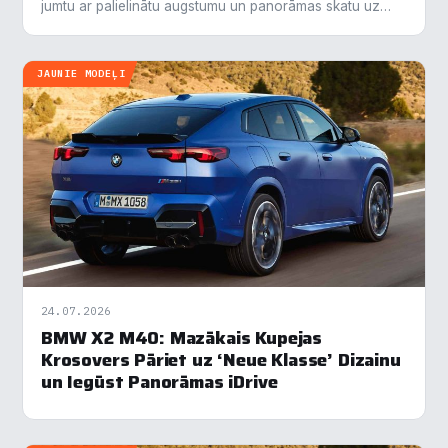
jumtu ar palielinātu augstumu un panorāmas skatu uz
zvaigznēm. Papildus tam, modelis saņēmis uzlabotu
skaņas sistēmu,…
JAUNIE MODEĻI
24.07.2026
BMW X2 M40: Mazākais Kupejas
Krosovers Pāriet uz ‘Neue Klasse’ Dizainu
un Iegūst Panorāmas iDrive