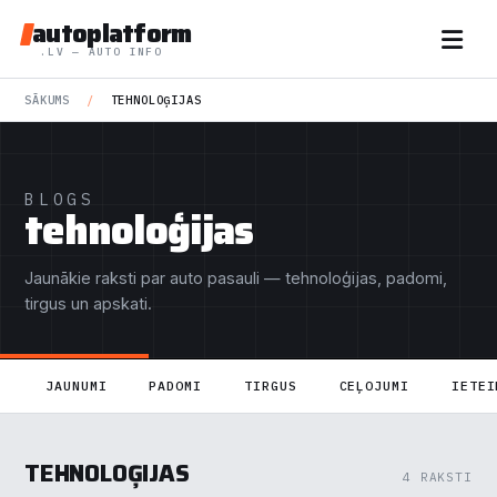
autoplatform
.LV — AUTO INFO
SĀKUMS
/
TEHNOLOĢIJAS
BLOGS
tehnoloģijas
Jaunākie raksti par auto pasauli — tehnoloģijas, padomi,
tirgus un apskati.
JAUNUMI
PADOMI
TIRGUS
CEĻOJUMI
IETEI
TEHNOLOĢIJAS
4 RAKSTI