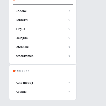
Padomi
2
Jaunumi
1
Tirgus
1
Ceļojumi
1
Ieteikumi
0
Atsauksmes
0
PĀRLŪKOT
Auto modeļi
→
×
Apskati
→
u