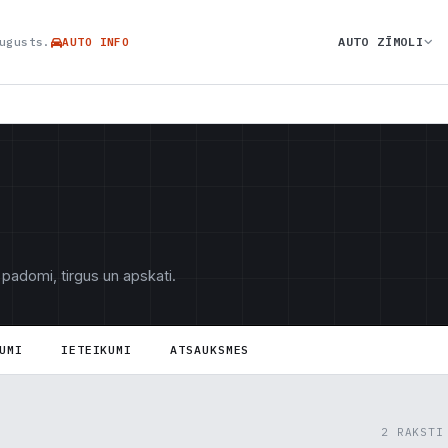
AUTO ZĪMOLI
ugusts.
AUTO INFO
 padomi, tirgus un apskati.
UMI
IETEIKUMI
ATSAUKSMES
2 RAKSTI