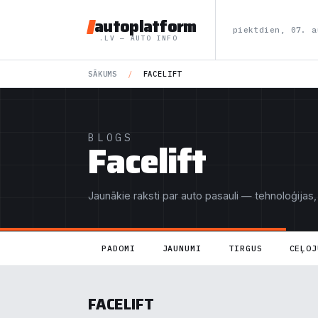
autoplatform
piektdien, 07. a
.LV — AUTO INFO
SĀKUMS
/
FACELIFT
BLOGS
Facelift
Jaunākie raksti par auto pasauli — tehnoloģijas,
PADOMI
JAUNUMI
TIRGUS
CEĻOJ
FACELIFT