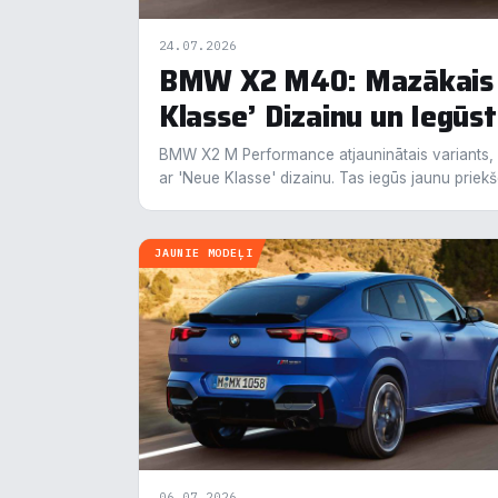
info
24.07.2026
BMW X2 M40: Mazākais K
N
▶
Klasse’ Dizainu un Iegūs
F
▶
BMW X2 M Performance atjauninātais variants,
ar 'Neue Klasse' dizainu. Tas iegūs jaunu priekš
An
▶
JAUNIE MODEĻI
V
▶
R
▶
N
06.07.2026