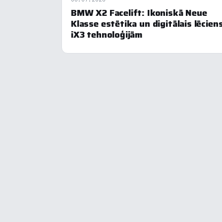
BMW X2 Facelift: Ikoniskā Neue
Klasse estētika un digitālais lēcien
iX3 tehnoloģijām