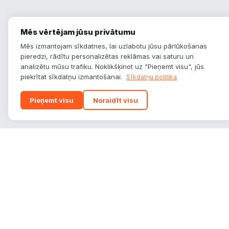
Mēs vērtējam jūsu privātumu
Mēs izmantojam sīkdatnes, lai uzlabotu jūsu pārlūkošanas
pieredzi, rādītu personalizētas reklāmas vai saturu un
analizētu mūsu trafiku. Noklikšķinot uz "Pieņemt visu", jūs
piekrītat sīkdatņu izmantošanai.
Sīkdatņu politika
Pieņemt visu
Noraidīt visu
autoplatform
.
lv