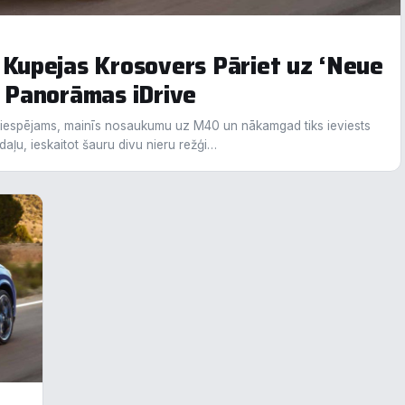
rmāciju par visām sīk
... Rādīt vairāk
upejas Krosovers Pāriet uz ‘Neue
epieciešamās
Vienmēr ak
t Panorāmas iDrive
unkcionālais
 iespējams, mainīs nosaukumu uz M40 un nākamgad tiks ieviests
daļu, ieskaitot šauru divu nieru režģi…
alītika
eiktspēja
eklāma
oraidīt visu
Saglabāt preferences
Pieņemt visu