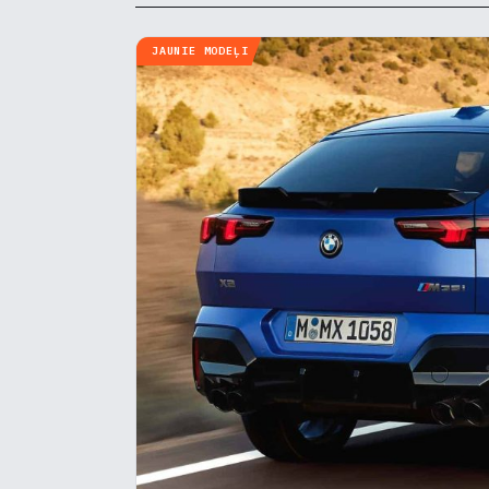
JAUNIE MODEĻI
Pie
Mēs i
notei