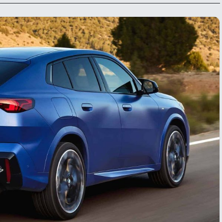
krišanas preferences
zmantojam sīkdatnes, lai palīdzētu jums efektīvi pārvietoties un veikt
ktas funkcijas. Zemāk katras piekrišanas kategorijā atradīsiet detalizēt