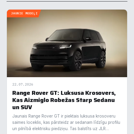
JAUNIE MODEĻI
22.07.2026
Range Rover GT: Luksusa Krosovers,
Kas Aizmiglo Robežas Starp Sedanu
un SUV
Jaunais Range Rover GT ir piektais luksusa krosoveru
saimes loceklis, kas pārsteidz ar sedanam līdzīgu profilu
un pilnībā elektrisku piedziņu. Tas balstīts uz JLR