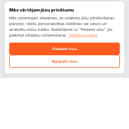
Mēs vērtējam jūsu privātumu
Mēs izmantojam sīkdatnes, lai uzlabotu jūsu pārlūkošanas
pieredzi, rādītu personalizētas reklāmas vai saturu un
analizētu mūsu trafiku. Noklikšķinot uz "Pieņemt visu", jūs
piekrītat sīkdatņu izmantošanai.
Sīkdatņu politika
Pieņemt visu
Noraidīt visu
autoplatform
.
lv