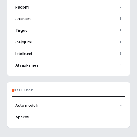
Padomi
2
Reklāma
▶
Jaunumi
1
Tirgus
1
Noraidīt visu
Ceļojumi
1
Saglabāt preferences
Ieteikumi
0
Pieņemt visu
Atsauksmes
0
PĀRLŪKOT
Auto modeļi
→
Apskati
→