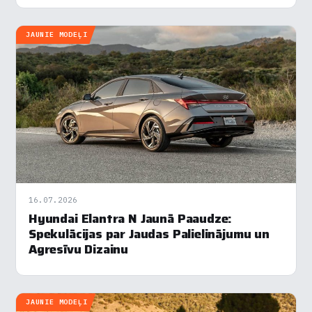
elastīgās EMA platformas un…
JAUNIE MODEĻI
16.07.2026
Hyundai Elantra N Jaunā Paaudze:
Spekulācijas par Jaudas Palielinājumu un
Agresīvu Dizainu
JAUNIE MODEĻI