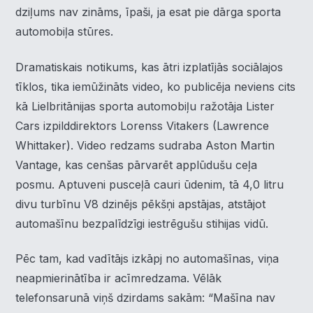
dziļums nav zināms, īpaši, ja esat pie dārga sporta
automobiļa stūres.
Dramatiskais notikums, kas ātri izplatījās sociālajos
tīklos, tika iemūžināts video, ko publicēja neviens cits
kā Lielbritānijas sporta automobiļu ražotāja Lister
Cars izpilddirektors Lorenss Vitakers (Lawrence
Whittaker). Video redzams sudraba Aston Martin
Vantage, kas cenšas pārvarēt applūdušu ceļa
posmu. Aptuveni pusceļā cauri ūdenim, tā 4,0 litru
divu turbīnu V8 dzinējs pēkšņi apstājas, atstājot
automašīnu bezpalīdzīgi iestrēgušu stihijas vidū.
Pēc tam, kad vadītājs izkāpj no automašīnas, viņa
neapmierinātība ir acīmredzama. Vēlāk
telefonsarunā viņš dzirdams sakām: “Mašīna nav