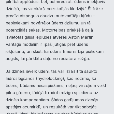
pilnībā applūdusi, bet, acīmredzot, ūdens ir iekļuvis
dzinējā, tas vienkārši neizskatījās tik dziļš.” Šī frāze
precīzi atspoguļo daudzu autovadītāju kļūdu –
nepietiekami novērtējot ūdens dziļumu un tā
potenciālās sekas. Motortelpas priekšējā daļā
izvietotās gaisa ieplūdes atveres Aston Martin
Vantage modelim ir īpaši jutīgas pret ūdens
iekļūšanu, un šķiet, ka ūdens līmenis bija pietiekami
augsts, lai pārklātu daļu no radiatora režģa.
Ja dzinējs ievelk ūdeni, tas var izraisīt tā saukto
hidroslēgšanos (hydrolocking), kas nozīmē, ka
ūdens, būdams nesaspiežams, neļauj virzuļiem veikt
pilnu gājienu, tādējādi radot milzīgu spiedienu uz
dzinēja komponentiem. Šādos gadījumos dzinējs
apstājas acumirklī, un rezultātā var tikt sabojāti