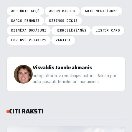
Funkcionālais
▶
APPLŪDIS CEĻŠ
ASTON MARTIN
AUTO NEGADĪJUMS
Analītika
▶
DĀRGS REMONTS
DŽEIMSS DĪĶIS
DZINĒJA BOJĀJUMI
HIDROSLĒGŠANĀS
LISTER CARS
Veiktspēja
▶
LORENSS VITAKERS
VANTAGE
Reklāma
▶
Visvaldis Jaunbrakmanis
Noraidīt visu
autoplatform.lv redakcijas autors. Raksta par
auto pasauli, tehniku un jaunumiem.
Saglabāt preferences
Pieņemt visu
CITI RAKSTI