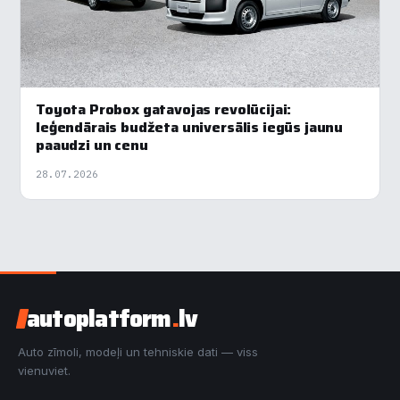
Toyota Probox gatavojas revolūcijai:
leģendārais budžeta universālis iegūs jaunu
paaudzi un cenu
28.07.2026
autoplatform
.
lv
Auto zīmoli, modeļi un tehniskie dati — viss
vienuviet.