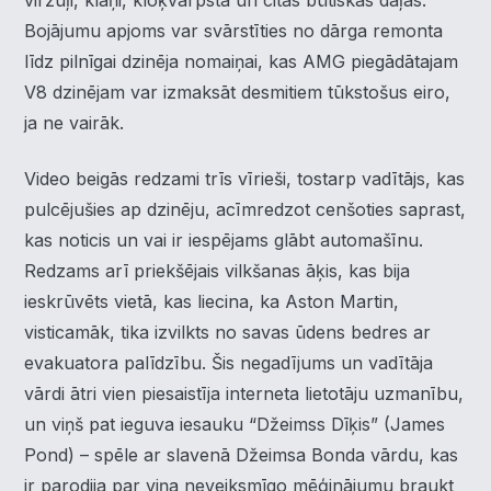
virzuļi, klaņi, kloķvārpsta un citas būtiskas daļas.
Bojājumu apjoms var svārstīties no dārga remonta
līdz pilnīgai dzinēja nomaiņai, kas AMG piegādātajam
V8 dzinējam var izmaksāt desmitiem tūkstošus eiro,
ja ne vairāk.
Video beigās redzami trīs vīrieši, tostarp vadītājs, kas
pulcējušies ap dzinēju, acīmredzot cenšoties saprast,
kas noticis un vai ir iespējams glābt automašīnu.
Redzams arī priekšējais vilkšanas āķis, kas bija
ieskrūvēts vietā, kas liecina, ka Aston Martin,
visticamāk, tika izvilkts no savas ūdens bedres ar
evakuatora palīdzību. Šis negadījums un vadītāja
vārdi ātri vien piesaistīja interneta lietotāju uzmanību,
un viņš pat ieguva iesauku “Džeimss Dīķis” (James
Pond) – spēle ar slavenā Džeimsa Bonda vārdu, kas
ir parodija par viņa neveiksmīgo mēģinājumu braukt