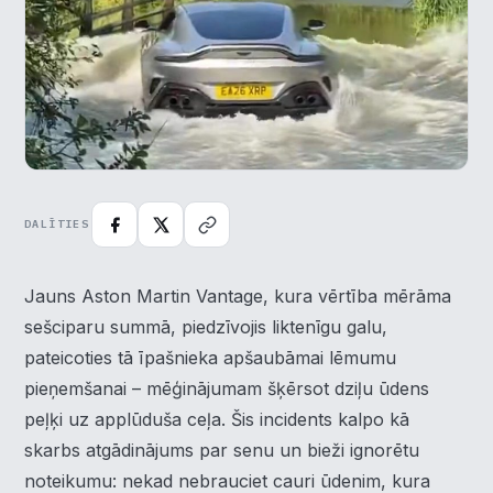
DALĪTIES
Jauns Aston Martin Vantage, kura vērtība mērāma
sešciparu summā, piedzīvojis liktenīgu galu,
pateicoties tā īpašnieka apšaubāmai lēmumu
pieņemšanai – mēģinājumam šķērsot dziļu ūdens
peļķi uz applūduša ceļa. Šis incidents kalpo kā
skarbs atgādinājums par senu un bieži ignorētu
noteikumu: nekad nebrauciet cauri ūdenim, kura