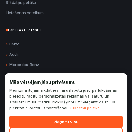
Sīkdatņu politika
Lietošanas noteikumi
POPULĀRI ZĪMOLI
BMW
Audi
Mercedes-Benz
Volvo
Mēs vērtējam jūsu privātumu
Volkswagen
Mēs izmantojam sīkdatnes, lai uzlabotu jūsu pārlūkošanas
Toyota
pieredzi, rādītu personalizētas reklāmas vai saturu un
analizētu mūsu trafiku. Noklikšķinot uz "Pieņemt visu", jūs
Ford
piekrītat sīkdatņu izmantošanai.
Sīkdatņu politika
Opel
Pieņemt visu