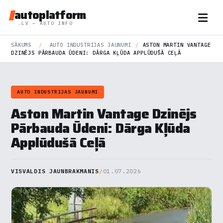
autoplatform
.LV — AUTO INFO
SĀKUMS
/
AUTO INDUSTRIJAS JAUNUMI
/
ASTON MARTIN VANTAGE
DZINĒJS PĀRBAUDA ŪDENI: DĀRGA KĻŪDA APPLŪDUŠĀ CEĻĀ
AUTO INDUSTRIJAS JAUNUMI
Aston Martin Vantage Dzinējs
Pārbauda Ūdeni: Dārga Kļūda
Applūdušā Ceļā
VISVALDIS JAUNBRAKMANIS
/
01.07.2026