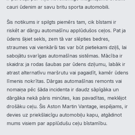
cauri ūdenim ar savu britu sporta automobili.
Šis notikums ir spilgts piemērs tam, cik bīstami ir
riskēt ar dārgu automašīnu applūdušos ceļos. Pat ja
ūdens šķiet sekls, zem tā var slēpties bedres,
straumes vai vienkārši tas var būt pietiekami dziļš, lai
sabojātu svarīgas automašīnas sistēmas. Mācība ir
skaidra: ja rodas šaubas par ūdens dziļumu, labāk ir
×
Piekrišanas preferences
atrast alternatīvu maršrutu vai pagaidīt, kamēr ūdens
līmenis nokrītas. Dārgas automašīnas remonts vai
Mēs izmantojam sīkdatnes, lai palīdzētu jums efektīvi
nomaiņa pēc šāda incidenta ir daudz sāpīgāka un
pārvietoties un veikt noteiktas funkcijas. Zemāk katras
piekrišanas kategorijā atradīsiet detalizētu informāciju par
dārgāka nekā pāris minūtes, kas pavadītas, meklējot
visām sīk
... Rādīt vairāk
drošāku ceļu. Šis Aston Martin Vantage, iespējams, ir
devies uz priekšlaicīgu automobiļu kapu, atgādinot
Nepieciešamās
▶
Vienmēr aktīvs
mums visiem par applūdušu ceļu bīstamību.