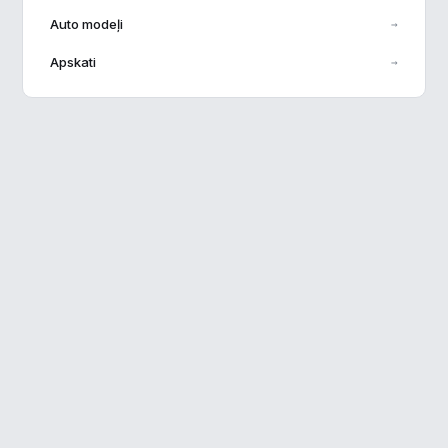
Auto modeļi
→
Veiktspēja
▶
Apskati
→
Reklāma
▶
Noraidīt visu
Saglabāt preferences
Pieņemt visu