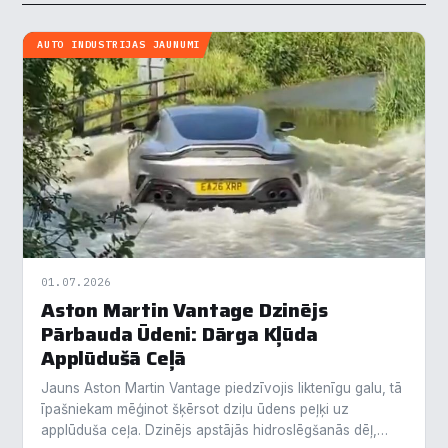
AUTO INDUSTRIJAS JAUNUMI
01.07.2026
Aston Martin Vantage Dzinējs
Pārbauda Ūdeni: Dārga Kļūda
Applūdušā Ceļā
Jauns Aston Martin Vantage piedzīvojis liktenīgu galu, tā
īpašniekam mēģinot šķērsot dziļu ūdens peļķi uz
applūduša ceļa. Dzinējs apstājās hidroslēgšanās dēļ,