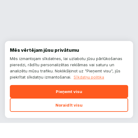
Mēs vērtējam jūsu privātumu
Mēs izmantojam sīkdatnes, lai uzlabotu jūsu pārlūkošanas
pieredzi, rādītu personalizētas reklāmas vai saturu un
analizētu mūsu trafiku. Noklikšķinot uz "Pieņemt visu", jūs
piekrītat sīkdatņu izmantošanai.
Sīkdatņu politika
Pieņemt visu
Noraidīt visu