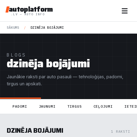
autoplatform
.LV — AUTO INFO
SĀKUMS
/
DZINĒJA BOJĀJUMI
BLOGS
dzinēja bojājumi
Jaunākie raksti par auto pasauli — tehnoloģijas, padomi,
tirgus un apskati.
PADOMI
JAUNUMI
TIRGUS
CEĻOJUMI
IETEI
DZINĒJA BOJĀJUMI
1 RAKSTI