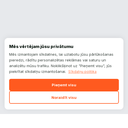
Mēs vērtējam jūsu privātumu
Mēs izmantojam sīkdatnes, lai uzlabotu jūsu pārlūkošanas
pieredzi, rādītu personalizētas reklāmas vai saturu un
analizētu mūsu trafiku. Noklikšķinot uz "Pieņemt visu", jūs
piekrītat sīkdatņu izmantošanai.
Sīkdatņu politika
Pieņemt visu
Noraidīt visu