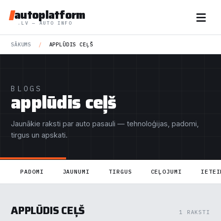
autoplatform
.LV — AUTO INFO
SĀKUMS
/
APPLŪDIS CEĻŠ
BLOGS
applūdis ceļš
Jaunākie raksti par auto pasauli — tehnoloģijas, padomi,
tirgus un apskati.
PADOMI
JAUNUMI
TIRGUS
CEĻOJUMI
IETEI
APPLŪDIS CEĻŠ
1 RAKSTI