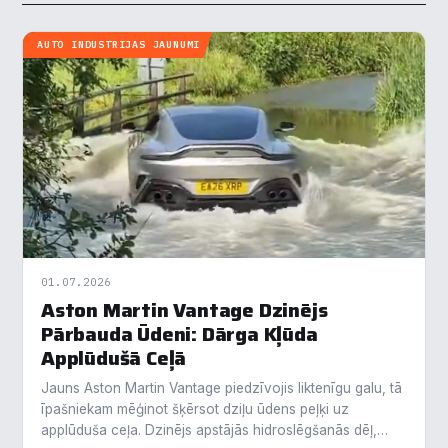
AUTO INDUSTRIJAS JAUNUMI
01.07.2026
Aston Martin Vantage Dzinējs
Pārbauda Ūdeni: Dārga Kļūda
Applūdušā Ceļā
Jauns Aston Martin Vantage piedzīvojis liktenīgu galu, tā
īpašniekam mēģinot šķērsot dziļu ūdens peļķi uz
applūduša ceļa. Dzinējs apstājās hidroslēgšanās dēļ,