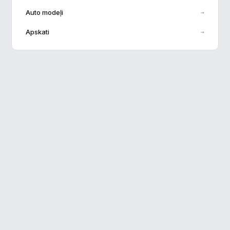
Auto modeļi
→
Veiktspēja
▶
Apskati
→
Reklāma
▶
Noraidīt visu
Saglabāt preferences
Pieņemt visu