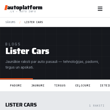
autoplatform
.LV — AUTO INFO
SĀKUMS
/
LISTER CARS
BLOGS
Lister Cars
Jaunākie raksti par auto pasauli — tehnoloģijas, padomi,
tirgus un apskati.
PADOMI
JAUNUMI
TIRGUS
CEĻOJUMI
IETEI
LISTER CARS
1 RAKSTI