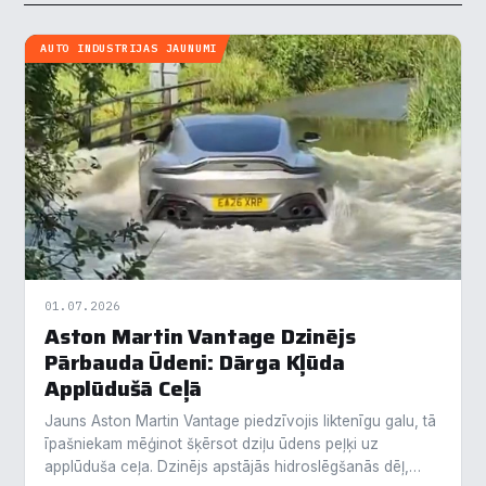
AUTO INDUSTRIJAS JAUNUMI
01.07.2026
Aston Martin Vantage Dzinējs
Pārbauda Ūdeni: Dārga Kļūda
Applūdušā Ceļā
Jauns Aston Martin Vantage piedzīvojis liktenīgu galu, tā
īpašniekam mēģinot šķērsot dziļu ūdens peļķi uz
applūduša ceļa. Dzinējs apstājās hidroslēgšanās dēļ,