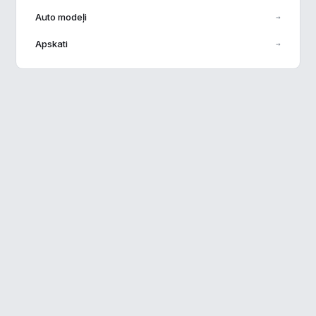
Auto modeļi
→
Veiktspēja
▶
Apskati
→
Reklāma
▶
Noraidīt visu
Saglabāt preferences
Pieņemt visu