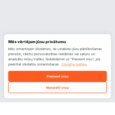
Mēs vērtējam jūsu privātumu
Mēs izmantojam sīkdatnes, lai uzlabotu jūsu pārlūkošanas
pieredzi, rādītu personalizētas reklāmas vai saturu un
analizētu mūsu trafiku. Noklikšķinot uz "Pieņemt visu", jūs
piekrītat sīkdatņu izmantošanai.
Sīkdatņu politika
Pieņemt visu
Noraidīt visu