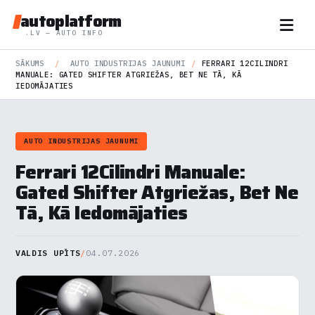
autoplatform
.LV — AUTO INFO
SĀKUMS
/
AUTO INDUSTRIJAS JAUNUMI
/
FERRARI 12CILINDRI
MANUALE: GATED SHIFTER ATGRIEŽAS, BET NE TĀ, KĀ
IEDOMĀJATIES
AUTO INDUSTRIJAS JAUNUMI
Ferrari 12Cilindri Manuale:
Gated Shifter Atgriežas, Bet Ne
Tā, Kā Iedomājaties
VALDIS UPĪTS
/
04.07.2026