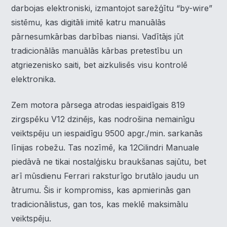
darbojas elektroniski, izmantojot sarežģītu “by-wire”
sistēmu, kas digitāli imitē katru manuālās
pārnesumkārbas darbības niansi. Vadītājs jūt
tradicionālās manuālās kārbas pretestību un
atgriezenisko saiti, bet aizkulisēs visu kontrolē
elektronika.
Zem motora pārsega atrodas iespaidīgais 819
zirgspēku V12 dzinējs, kas nodrošina nemainīgu
veiktspēju un iespaidīgu 9500 apgr./min. sarkanās
līnijas robežu. Tas nozīmē, ka 12Cilindri Manuale
piedāvā ne tikai nostalģisku braukšanas sajūtu, bet
arī mūsdienu Ferrari raksturīgo brutālo jaudu un
ātrumu. Šis ir kompromiss, kas apmierinās gan
tradicionālistus, gan tos, kas meklē maksimālu
veiktspēju.