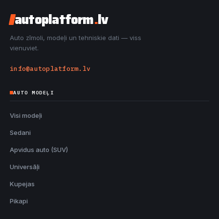
autoplatform
.
lv
Auto zīmoli, modeļi un tehniskie dati — viss
vienuviet.
info@autoplatform.lv
AUTO MODEĻI
Visi modeļi
Sedani
Apvidus auto (SUV)
Universāļi
Kupejas
Pikapi