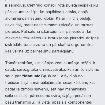
ir sapņojuši. Centrālo konsoli rotā pulēta sešpakāpju
pārnesumu režģis, ko papildina klasisks, apaļš
alumīnija pārnesumu kloķis. Kā arī, ir trīs pedāļi,
nevis divi, radot neaizmirstamu vizuālo un taustes
pieredzi. Pat salona izkārtojums ir pārveidots, lai
maksimāli fokusētos uz braukšanas pieredzi, ar īpaši
izstrādātu tuneļa zonu un pārskatītu ergonomiku,
kas vērsta uz pārnesumu pārslēgšanu.
Tomēr realitāte, kas slēpjas zem alumīnija režģa, ir
daudz sarežģītāka un inovatīvāka. Ferrari šo sistēmu
sauc par
“Manuale By-Wire”
. Atšķirībā no
tradicionālajām manuālajām pārnesumkārbām, kas
padarīja zīmolu slavenu, šeit nav mehāniskas
saiknes starp pārnesumu sviru, sajūga pedāli un
pašu transmisiju. Tā vietā, abas šīs komponentes