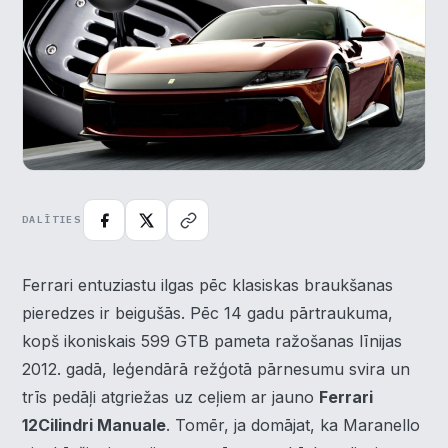
DALĪTIES
Ferrari entuziastu ilgas pēc klasiskas braukšanas
pieredzes ir beigušās. Pēc 14 gadu pārtraukuma,
kopš ikoniskais 599 GTB pameta ražošanas līnijas
2012. gadā, leģendārā režģotā pārnesumu svira un
trīs pedāļi atgriežas uz ceļiem ar jauno
Ferrari
12Cilindri Manuale
. Tomēr, ja domājat, ka Maranello