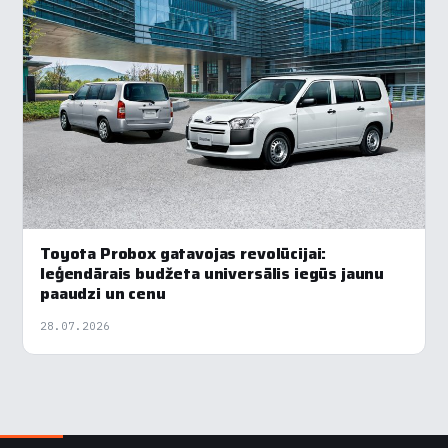
Toyota Probox gatavojas revolūcijai:
leģendārais budžeta universālis iegūs jaunu
paaudzi un cenu
28.07.2026