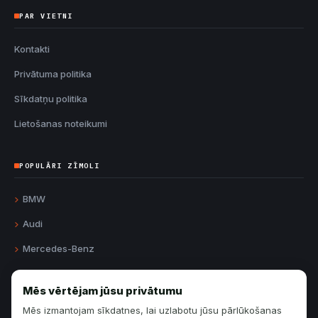
PAR VIETNI
Kontakti
Privātuma politika
Sīkdatņu politika
Lietošanas noteikumi
POPULĀRI ZĪMOLI
BMW
Audi
Mercedes-Benz
Volvo
Mēs vērtējam jūsu privātumu
Volkswagen
Mēs izmantojam sīkdatnes, lai uzlabotu jūsu pārlūkošanas