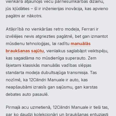
vienkārši atjaunojis vecu pārnesumkārbas dizainu,
jūs kļūdāties – šī ir inženierijas inovācija, kas apvieno
pagātni ar nākotni.
Atšķirībā no vienkāršas retro modeļa, Ferrari ir
izvēlējies nevis atgriezties pagātnē, bet gan izmantot
mūsdienu tehnoloģijas, lai radītu
manuālās
braukšanas sajūtu
, vienlaikus saglabājot veiktspēju,
kas sagaidāma no mūsdienīga superauto. Zem
šķietami klasiskās manuālās vadības slēpjas
standarta modeļa dubultsajūga transmisija. Tas
nozīmē, ka 12Cilindri Manuale ir auto, kas
neapšaubāmi izraisīs gan sajūsmu, gan karstas
debates auto pasaulē.
Pirmajā acu uzmetienā, 12Cilindri Manuale ir tieši tas,
par ko daudzi kolekcionāri un braukšanas entuziasti