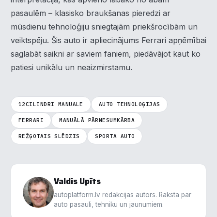
Nepieciešamās
▶
Vienmēr aktīvs
pasaulēm – klasisko braukšanas pieredzi ar
mūsdienu tehnoloģiju sniegtajām priekšrocībām un
Funkcionālais
▶
veiktspēju. Šis auto ir apliecinājums Ferrari apņēmībai
saglabāt saikni ar saviem faniem, piedāvājot kaut ko
Analītika
▶
patiesi unikālu un neaizmirstamu.
Veiktspēja
▶
12CILINDRI MANUALE
AUTO TEHNOLOĢIJAS
Reklāma
▶
FERRARI
MANUĀLĀ PĀRNESUMKĀRBA
REŽĢOTAIS SLĒDZIS
SPORTA AUTO
Noraidīt visu
Saglabāt preferences
Valdis Upīts
Pieņemt visu
autoplatform.lv redakcijas autors. Raksta par
auto pasauli, tehniku un jaunumiem.