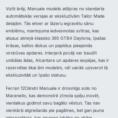
Vizīti ārēji, Manuale modelis atšķiras no standarta
automātiskās versijas ar ekskluzīvām Tailor Made
detaļām. Tās ietver ar lāzeru iegravētu sānu
emblēmu, mantojuma iedvesmotas svītras, kas
atsauc atmiņā klasisko 365 GTB4 Daytona, īpašas
krāsas, kaltos diskus un papildus pieejamās
virsbūves apdares. Interjerā pircēji var baudīt
unikālas ādas, Alcantara un apdares iespējas, kas ir
rezervētas tikai šim modelim, vēl vairāk uzsverot tā
ekskluzivitāti un īpašo statusu.
×
Piekrišanas preferences
Ferrari 12Cilindri Manuale ir drosmīgs solis no
Mēs izmantojam sīkdatnes, lai palīdzētu jums efektīvi
Maranello, kas demonstrē zīmola spēju inovēt,
pārvietoties un veikt noteiktas funkcijas. Zemāk katras
piekrišanas kategorijā atradīsiet detalizētu informāciju par
vienlaikus godinot savu bagāto vēsturi. Tas nav
visām sīk
... Rādīt vairāk
vienkārši atgriešanās pie pagātnes, bet gan jauna
interpretācija, kas apvieno labāko no abām