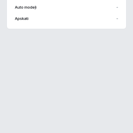
Auto modeļi
→
Veiktspēja
▶
Apskati
→
Reklāma
▶
Noraidīt visu
Saglabāt preferences
Pieņemt visu