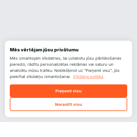
Mēs vērtējam jūsu privātumu
Mēs izmantojam sīkdatnes, lai uzlabotu jūsu pārlūkošanas
pieredzi, rādītu personalizētas reklāmas vai saturu un
analizētu mūsu trafiku. Noklikšķinot uz "Pieņemt visu", jūs
piekrītat sīkdatņu izmantošanai.
Sīkdatņu politika
Pieņemt visu
Noraidīt visu