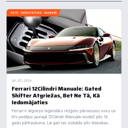
AUTO INDUSTRIJAS JAUNUMI
04.07.2026
Ferrari 12Cilindri Manuale: Gated
Shifter Atgriežas, Bet Ne Tā, Kā
Iedomājaties
Ferrari ir atgriezis leģendāro režģoto pārnesumu sviru un
trīs pedāļus jaunajā 12Cilindri Manuale modelī pēc 14
gadu pārtraukuma. Lai gan tas izskatās pēc klasiskas