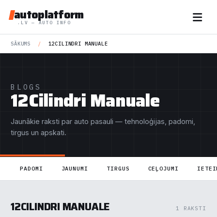
autoplatform
.LV — AUTO INFO
SĀKUMS
/
12CILINDRI MANUALE
BLOGS
12Cilindri Manuale
Jaunākie raksti par auto pasauli — tehnoloģijas, padomi,
tirgus un apskati.
PADOMI
JAUNUMI
TIRGUS
CEĻOJUMI
IETEI
12CILINDRI MANUALE
1 RAKSTI