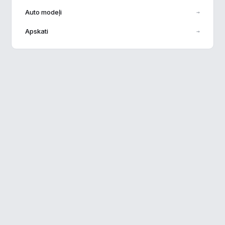
Auto modeļi
→
Veiktspēja
▶
Apskati
→
Reklāma
▶
Noraidīt visu
Saglabāt preferences
Pieņemt visu