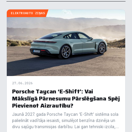
ELEKTROAUTO ZIŅAS
27.06.2026
Porsche Taycan ‘E-Shift’: Vai
Mākslīgā Pārnesumu Pārslēgšana Spēj
Pievienot Aizrautību?
Jaunā 2027. gada Porsche Taycan 'E-Shift' sistēma sola
palielināt vadītāja iesaisti, simulējot benzīna dzinēja un
divu sajūgu transmisijas darbību. Lai gan tehniski izcila,