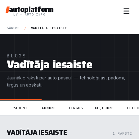
autoplatform
.LV — AUTO INFO
SĀKUMS
/
VADĪTĀJA IESAISTE
BLOGS
Vadītāja iesaiste
Jaunākie raksti par auto pasauli — tehnoloģijas, padomi,
tirgus un apskati.
PADOMI
JAUNUMI
TIRGUS
CEĻOJUMI
IETEI
VADĪTĀJA IESAISTE
1 RAKSTI