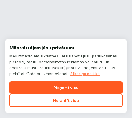
Mēs vērtējam jūsu privātumu
Mēs izmantojam sīkdatnes, lai uzlabotu jūsu pārlūkošanas
pieredzi, rādītu personalizētas reklāmas vai saturu un
analizētu mūsu trafiku. Noklikšķinot uz "Pieņemt visu", jūs
piekrītat sīkdatņu izmantošanai.
Sīkdatņu politika
Pieņemt visu
Noraidīt visu