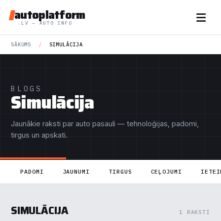
autoplatform
.LV — AUTO INFO
SĀKUMS
/
SIMULĀCIJA
BLOGS
Simulācija
Jaunākie raksti par auto pasauli — tehnoloģijas, padomi,
tirgus un apskati.
PADOMI
JAUNUMI
TIRGUS
CEĻOJUMI
IETEI
SIMULĀCIJA
1 RAKSTI