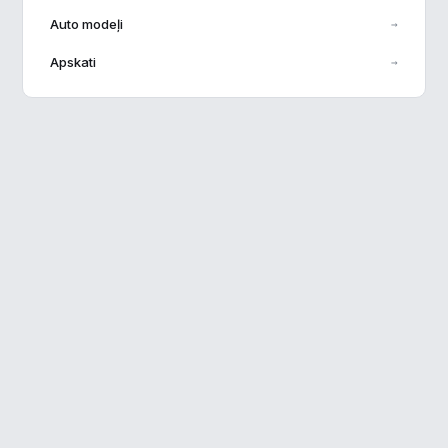
Auto modeļi
→
Veiktspēja
▶
Apskati
→
Reklāma
▶
Noraidīt visu
Saglabāt preferences
Pieņemt visu