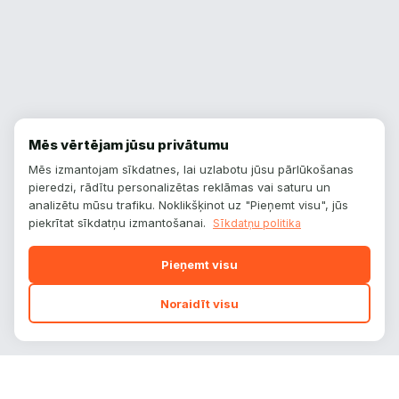
Mēs vērtējam jūsu privātumu
Mēs izmantojam sīkdatnes, lai uzlabotu jūsu pārlūkošanas
pieredzi, rādītu personalizētas reklāmas vai saturu un
analizētu mūsu trafiku. Noklikšķinot uz "Pieņemt visu", jūs
piekrītat sīkdatņu izmantošanai.
Sīkdatņu politika
Pieņemt visu
Noraidīt visu