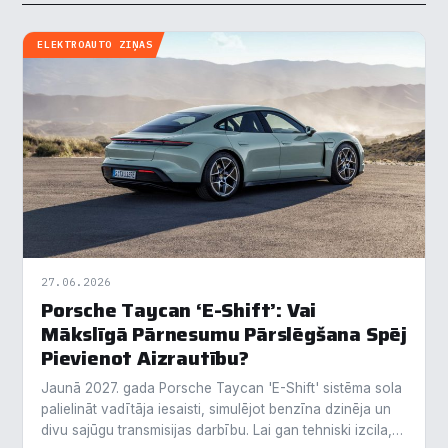
ELEKTROAUTO ZIŅAS
27.06.2026
Porsche Taycan ‘E-Shift’: Vai
Mākslīgā Pārnesumu Pārslēgšana Spēj
Pievienot Aizrautību?
Jaunā 2027. gada Porsche Taycan 'E-Shift' sistēma sola
palielināt vadītāja iesaisti, simulējot benzīna dzinēja un
divu sajūgu transmisijas darbību. Lai gan tehniski izcila,