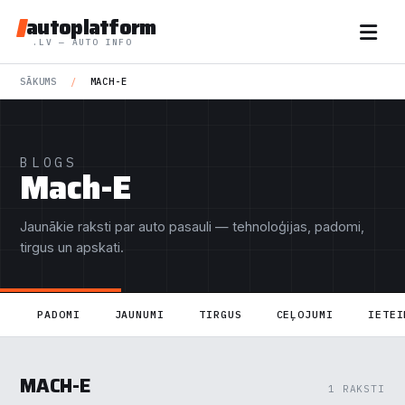
autoplatform
.LV — AUTO INFO
SĀKUMS
/
MACH-E
BLOGS
Mach-E
Jaunākie raksti par auto pasauli — tehnoloģijas, padomi,
tirgus un apskati.
PADOMI
JAUNUMI
TIRGUS
CEĻOJUMI
IETEI
MACH-E
1 RAKSTI