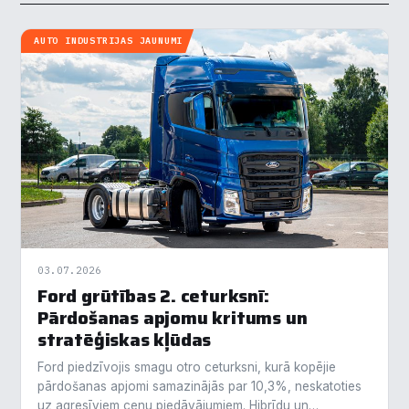
AUTO INDUSTRIJAS JAUNUMI
03.07.2026
Ford grūtības 2. ceturksnī:
Pārdošanas apjomu kritums un
stratēģiskas kļūdas
Ford piedzīvojis smagu otro ceturksni, kurā kopējie
pārdošanas apjomi samazinājās par 10,3%, neskatoties
uz agresīviem cenu piedāvājumiem. Hibrīdu un