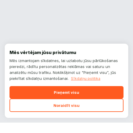
Mēs vērtējam jūsu privātumu
Mēs izmantojam sīkdatnes, lai uzlabotu jūsu pārlūkošanas
pieredzi, rādītu personalizētas reklāmas vai saturu un
analizētu mūsu trafiku. Noklikšķinot uz "Pieņemt visu", jūs
piekrītat sīkdatņu izmantošanai.
Sīkdatņu politika
Pieņemt visu
Noraidīt visu