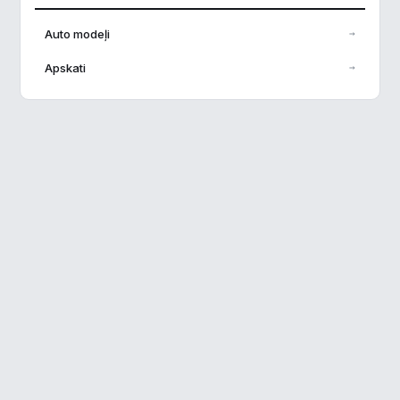
Analītika
▶
Auto modeļi
→
Veiktspēja
▶
Apskati
→
Reklāma
▶
Noraidīt visu
Saglabāt preferences
Pieņemt visu