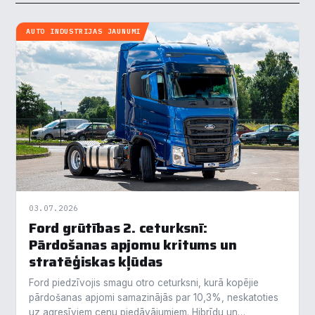
AUTO INDUSTRIJAS JAUNUMI
03.07.2026
Ford grūtības 2. ceturksnī:
Pārdošanas apjomu kritums un
stratēģiskas kļūdas
Ford piedzīvojis smagu otro ceturksni, kurā kopējie
pārdošanas apjomi samazinājās par 10,3%, neskatoties
uz agresīviem cenu piedāvājumiem. Hibrīdu un