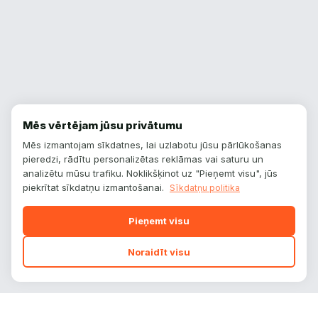
Mēs vērtējam jūsu privātumu
Mēs izmantojam sīkdatnes, lai uzlabotu jūsu pārlūkošanas
pieredzi, rādītu personalizētas reklāmas vai saturu un
analizētu mūsu trafiku. Noklikšķinot uz "Pieņemt visu", jūs
piekrītat sīkdatņu izmantošanai.
Sīkdatņu politika
Pieņemt visu
Noraidīt visu