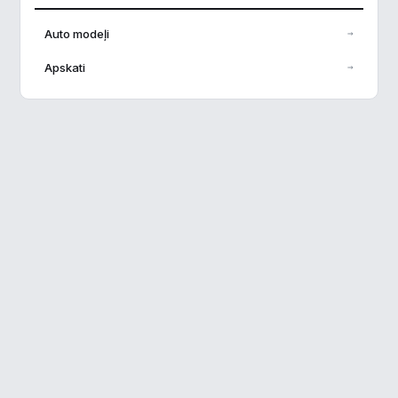
Analītika
▶
Auto modeļi
→
Veiktspēja
▶
Apskati
→
Reklāma
▶
Noraidīt visu
Saglabāt preferences
Pieņemt visu