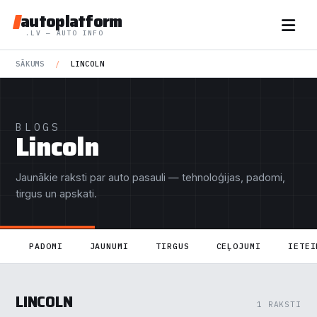
autoplatform
.LV — AUTO INFO
SĀKUMS
/
LINCOLN
BLOGS
Lincoln
Jaunākie raksti par auto pasauli — tehnoloģijas, padomi,
tirgus un apskati.
PADOMI
JAUNUMI
TIRGUS
CEĻOJUMI
IETEI
LINCOLN
1 RAKSTI