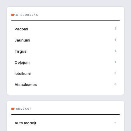
Veiktspēja
▶
KATEGORIJAS
Reklāma
▶
Padomi
2
Jaunumi
1
Noraidīt visu
Tirgus
1
Saglabāt preferences
Ceļojumi
1
Pieņemt visu
Ieteikumi
0
Atsauksmes
0
PĀRLŪKOT
Auto modeļi
→