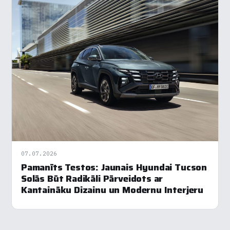
×
Piekrišanas preferences
Mēs izmantojam sīkdatnes, lai palīdzētu jums efektīvi
pārvietoties un veikt noteiktas funkcijas. Zemāk katras
piekrišanas kategorijā atradīsiet detalizētu informāciju par
visām sīk
... Rādīt vairāk
07.07.2026
Nepieciešamās
▶
Vienmēr aktīvs
Pamanīts Testos: Jaunais Hyundai Tucson
Solās Būt Radikāli Pārveidots ar
Kantaināku Dizainu un Modernu Interjeru
Funkcionālais
▶
Analītika
▶