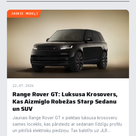
JAUNIE MODEĻI
22.07.2026
Range Rover GT: Luksusa Krosovers,
Kas Aizmiglo Robežas Starp Sedanu
un SUV
Jaunais Range Rover GT ir piektais luksusa krosoveru
saimes loceklis, kas pārsteidz ar sedanam līdzīgu profilu
un pilnībā elektrisku piedziņu. Tas balstīts uz JLR