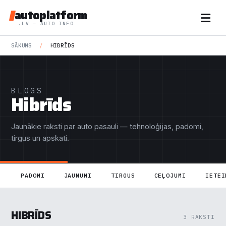
autoplatform
.LV — AUTO INFO
SĀKUMS
/
HIBRĪDS
BLOGS
Hibrīds
Jaunākie raksti par auto pasauli — tehnoloģijas, padomi,
tirgus un apskati.
PADOMI
JAUNUMI
TIRGUS
CEĻOJUMI
IETEI
HIBRĪDS
3 RAKSTI