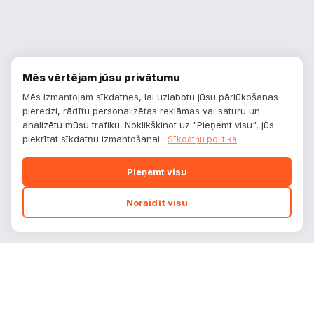
Mēs vērtējam jūsu privātumu
Mēs izmantojam sīkdatnes, lai uzlabotu jūsu pārlūkošanas
pieredzi, rādītu personalizētas reklāmas vai saturu un
analizētu mūsu trafiku. Noklikšķinot uz "Pieņemt visu", jūs
piekrītat sīkdatņu izmantošanai.
Sīkdatņu politika
Pieņemt visu
Noraidīt visu