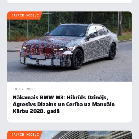
elastīgās EMA platformas un…
JAUNIE MODEĻI
18.07.2026
Nākamais BMW M3: Hibrīds Dzinējs,
Agresīvs Dizains un Cerība uz Manuālo
Kārbu 2028. gadā
JAUNIE MODEĻI