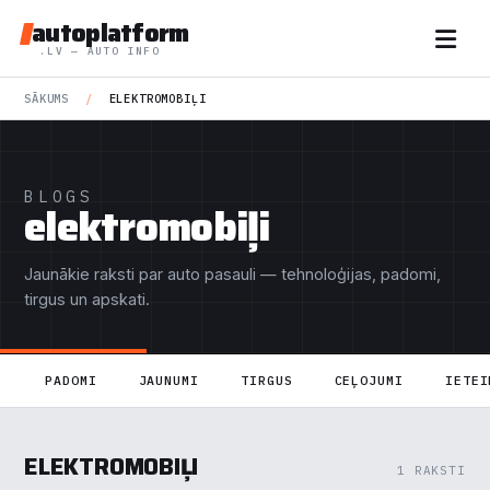
autoplatform
.LV — AUTO INFO
SĀKUMS
/
ELEKTROMOBIĻI
BLOGS
elektromobiļi
Jaunākie raksti par auto pasauli — tehnoloģijas, padomi,
tirgus un apskati.
PADOMI
JAUNUMI
TIRGUS
CEĻOJUMI
IETEI
ELEKTROMOBIĻI
1 RAKSTI