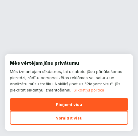
Mēs vērtējam jūsu privātumu
Mēs izmantojam sīkdatnes, lai uzlabotu jūsu pārlūkošanas
pieredzi, rādītu personalizētas reklāmas vai saturu un
analizētu mūsu trafiku. Noklikšķinot uz "Pieņemt visu", jūs
piekrītat sīkdatņu izmantošanai.
Sīkdatņu politika
Pieņemt visu
Noraidīt visu