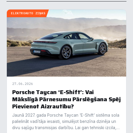
ELEKTROAUTO ZIŅAS
27.06.2026
Porsche Taycan ‘E-Shift’: Vai
Mākslīgā Pārnesumu Pārslēgšana Spēj
Pievienot Aizrautību?
Jaunā 2027. gada Porsche Taycan 'E-Shift' sistēma sola
palielināt vadītāja iesaisti, simulējot benzīna dzinēja un
divu sajūgu transmisijas darbību. Lai gan tehniski izcila,