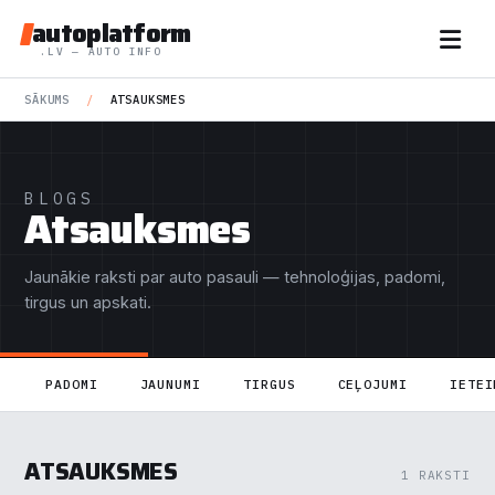
autoplatform
.LV — AUTO INFO
SĀKUMS
/
ATSAUKSMES
BLOGS
Atsauksmes
Jaunākie raksti par auto pasauli — tehnoloģijas, padomi,
tirgus un apskati.
PADOMI
JAUNUMI
TIRGUS
CEĻOJUMI
IETEI
ATSAUKSMES
1 RAKSTI