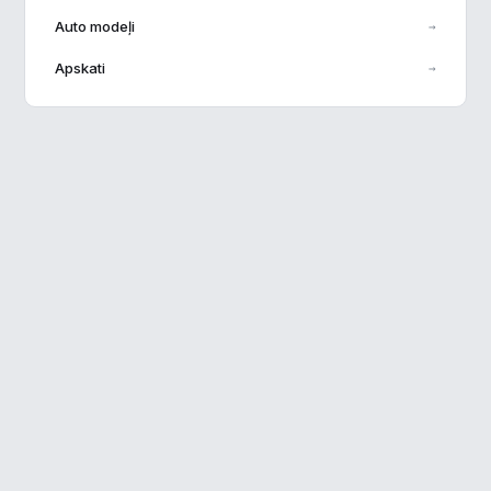
Auto modeļi
→
Veiktspēja
▶
Apskati
→
Reklāma
▶
Noraidīt visu
Saglabāt preferences
Pieņemt visu