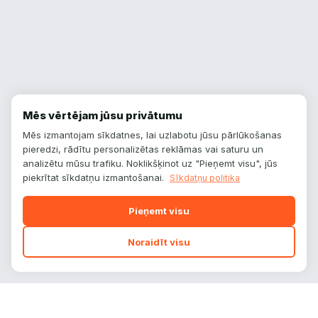
Mēs vērtējam jūsu privātumu
Mēs izmantojam sīkdatnes, lai uzlabotu jūsu pārlūkošanas
pieredzi, rādītu personalizētas reklāmas vai saturu un
analizētu mūsu trafiku. Noklikšķinot uz "Pieņemt visu", jūs
piekrītat sīkdatņu izmantošanai.
Sīkdatņu politika
Pieņemt visu
Noraidīt visu