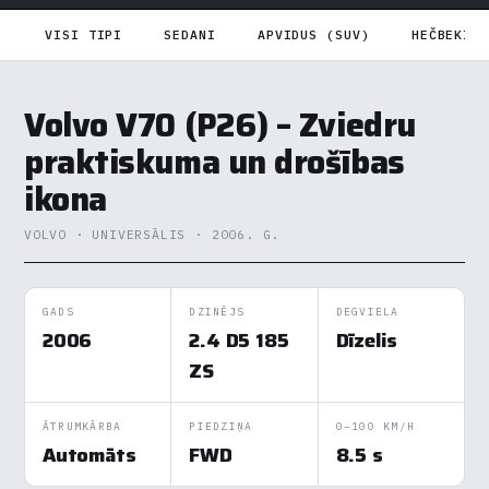
VISI TIPI
SEDANI
APVIDUS (SUV)
HEČBEKI
Volvo V70 (P26) – Zviedru
praktiskuma un drošības
ikona
VOLVO · UNIVERSĀLIS · 2006. G.
GADS
DZINĒJS
DEGVIELA
2006
2.4 D5 185
Dīzelis
ZS
ĀTRUMKĀRBA
PIEDZIŅA
0–100 KM/H
Automāts
FWD
8.5 s