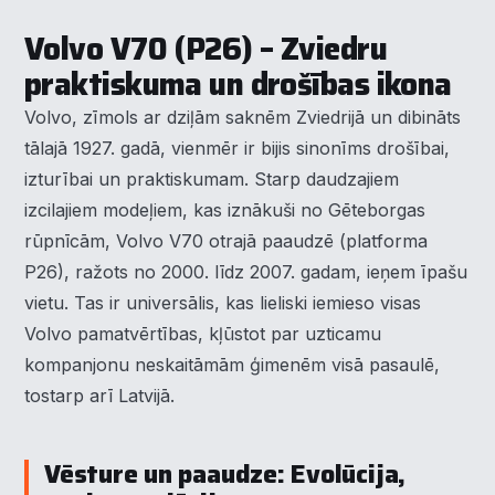
Volvo V70 (P26) – Zviedru
praktiskuma un drošības ikona
Volvo, zīmols ar dziļām saknēm Zviedrijā un dibināts
tālajā 1927. gadā, vienmēr ir bijis sinonīms drošībai,
izturībai un praktiskumam. Starp daudzajiem
izcilajiem modeļiem, kas iznākuši no Gēteborgas
rūpnīcām, Volvo V70 otrajā paaudzē (platforma
P26), ražots no 2000. līdz 2007. gadam, ieņem īpašu
vietu. Tas ir universālis, kas lieliski iemieso visas
Volvo pamatvērtības, kļūstot par uzticamu
kompanjonu neskaitāmām ģimenēm visā pasaulē,
tostarp arī Latvijā.
Vēsture un paaudze: Evolūcija,