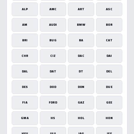
ALP
AMC
ART
ASC
AM
AUDI
BMW
BOR
BRI
BUG
BA
CAT
CHR
CIZ
DAC
DAI
DAL
DAT
DT
DEL
DES
DOD
DON
DUE
FIA
FORD
GAZ
GEE
GMA
HS
HOL
HON
HYU
ISU
JAG
JEE