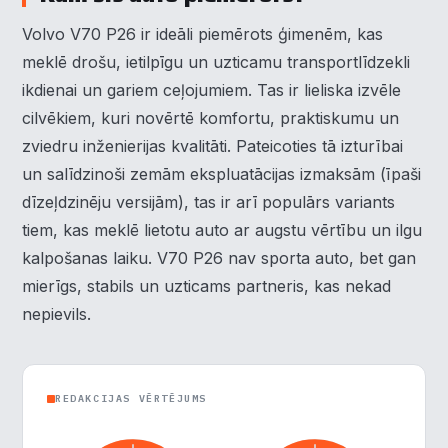
Volvo V70 P26 ir ideāli piemērots ģimenēm, kas
meklē drošu, ietilpīgu un uzticamu transportlīdzekli
×
Piekrišanas preferences
ikdienai un gariem ceļojumiem. Tas ir lieliska izvēle
cilvēkiem, kuri novērtē komfortu, praktiskumu un
Mēs izmantojam sīkdatnes, lai palīdzētu jums efektīvi
zviedru inženierijas kvalitāti. Pateicoties tā izturībai
pārvietoties un veikt noteiktas funkcijas. Zemāk katras
un salīdzinoši zemām ekspluatācijas izmaksām (īpaši
piekrišanas kategorijā atradīsiet detalizētu informāciju par
visām sīk
... Rādīt vairāk
dīzeļdzinēju versijām), tas ir arī populārs variants
tiem, kas meklē lietotu auto ar augstu vērtību un ilgu
Nepieciešamās
▶
Vienmēr aktīvs
kalpošanas laiku. V70 P26 nav sporta auto, bet gan
mierīgs, stabils un uzticams partneris, kas nekad
Funkcionālais
▶
nepievils.
Analītika
▶
REDAKCIJAS VĒRTĒJUMS
Veiktspēja
▶