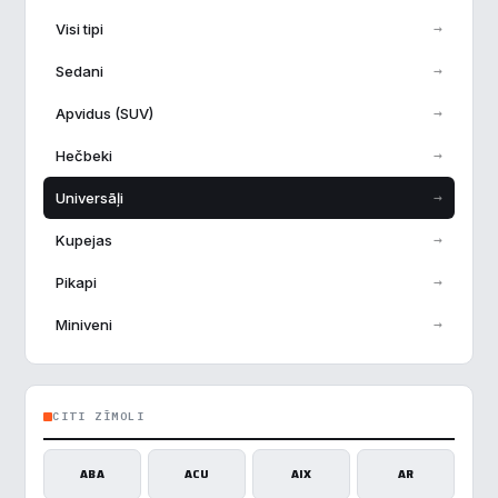
→
Visi tipi
→
Sedani
→
Apvidus (SUV)
→
Hečbeki
→
Universāļi
→
Kupejas
→
Pikapi
→
Miniveni
CITI ZĪMOLI
ABA
ACU
AIX
AR