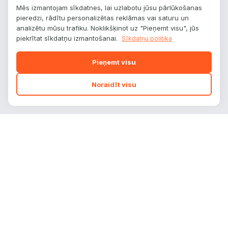
Mēs izmantojam sīkdatnes, lai uzlabotu jūsu pārlūkošanas
pieredzi, rādītu personalizētas reklāmas vai saturu un
analizētu mūsu trafiku. Noklikšķinot uz "Pieņemt visu", jūs
piekrītat sīkdatņu izmantošanai.
Sīkdatņu politika
Pieņemt visu
Noraidīt visu
autoplatform
.
lv
Auto zīmoli, modeļi un tehniskie dati — viss