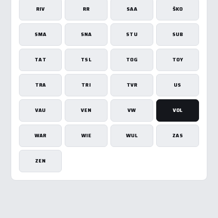
RIV
RR
SAA
ŠKO
SMA
SNA
STU
SUB
TAT
TSL
TOG
TOY
TRA
TRI
TVR
US
VAU
VEN
VW
VOL
WAR
WIE
WUL
ZAS
ZEN