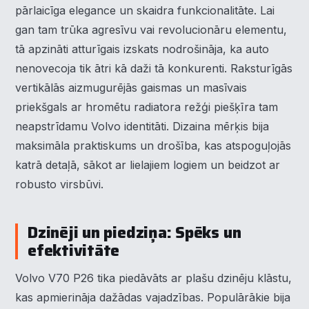
pārlaicīga elegance un skaidra funkcionalitāte. Lai
gan tam trūka agresīvu vai revolucionāru elementu,
tā apzināti atturīgais izskats nodrošināja, ka auto
nenovecoja tik ātri kā daži tā konkurenti. Raksturīgās
vertikālās aizmugurējās gaismas un masīvais
priekšgals ar hromētu radiatora režģi piešķīra tam
neapstrīdamu Volvo identitāti. Dizaina mērķis bija
maksimāla praktiskums un drošība, kas atspoguļojās
katrā detaļā, sākot ar lielajiem logiem un beidzot ar
robusto virsbūvi.
Dzinēji un piedziņa: Spēks un
efektivitāte
Volvo V70 P26 tika piedāvāts ar plašu dzinēju klāstu,
kas apmierināja dažādas vajadzības. Populārākie bija