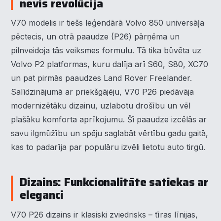
nevis revolūcija
V70 modelis ir tiešs leģendārā Volvo 850 universāļa
pēctecis, un otrā paaudze (P26) pārņēma un
pilnveidoja tās veiksmes formulu. Tā tika būvēta uz
Volvo P2 platformas, kuru dalīja arī S60, S80, XC70
un pat pirmās paaudzes Land Rover Freelander.
Salīdzinājumā ar priekšgājēju, V70 P26 piedāvāja
modernizētāku dizainu, uzlabotu drošību un vēl
plašāku komforta aprīkojumu. Šī paaudze izcēlās ar
savu ilgmūžību un spēju saglabāt vērtību gadu gaitā,
kas to padarīja par populāru izvēli lietotu auto tirgū.
Dizains: Funkcionalitāte satiekas ar
eleganci
V70 P26 dizains ir klasiski zviedrisks – tīras līnijas,