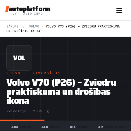
autoplatform
.LV — AUTO INFO
SĀKUMS
/
VOLVO
/
VOLVO V70 (P26) – ZVIEDRU PRAKTISKUMA
UN DROŠĪBAS IKONA
VOL
VOLVO
· UNIVERSĀLIS
Volvo V70 (P26) – Zviedru
praktiskuma un drošības
ikona
Zviedrija · 2006. g.
ABA
ACU
AIX
AR
Abarth
Acura
Aixam
Alfa Romeo