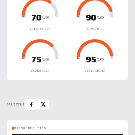
Reklāma
▶
70
90
/100
/100
Noraidīt visu
VEIKTSPĒJA
KOMFORTS
Saglabāt preferences
Pieņemt visu
75
95
/100
/100
EKONOMIJA
UZTICAMĪBA
DALĪTIES
VIRSBŪVES TIPS