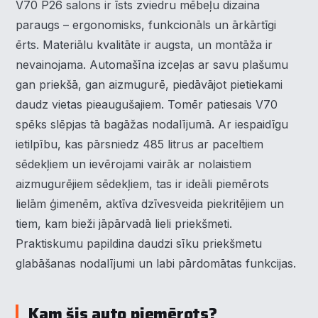
V70 P26 salons ir īsts zviedru mēbeļu dizaina
paraugs – ergonomisks, funkcionāls un ārkārtīgi
ērts. Materiālu kvalitāte ir augsta, un montāža ir
nevainojama. Automašīna izceļas ar savu plašumu
gan priekšā, gan aizmugurē, piedāvājot pietiekami
daudz vietas pieaugušajiem. Tomēr patiesais V70
spēks slēpjas tā bagāžas nodalījumā. Ar iespaidīgu
ietilpību, kas pārsniedz 485 litrus ar paceltiem
sēdekļiem un ievērojami vairāk ar nolaistiem
aizmugurējiem sēdekļiem, tas ir ideāli piemērots
lielām ģimenēm, aktīva dzīvesveida piekritējiem un
tiem, kam bieži jāpārvadā lieli priekšmeti.
Praktiskumu papildina daudzi sīku priekšmetu
glabāšanas nodalījumi un labi pārdomātas funkcijas.
Kam šis auto piemērots?