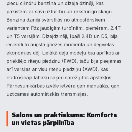
piecu cilindru benzīna un dīzeļa dzinēji, kas
pazīstami ar savu izturību un raksturīgo skaņu.
Benzīna dzinēji svārstījās no atmosfēriskiem
variantiem līdz jaudīgām turbīnām, piemēram, 2.4T
un T5 versijām. Dīzeļdzinēji, īpaši 2.4D un D5, bija
iecienīti to augstā griezes momenta un degvielas
ekonomijas dēļ. Lielākā daļa modeļu bija aprīkoti ar
priekšējo riteņu piedziņu (FWD), taču bija pieejamas
arī versijas ar visu riteņu piedziņu (AWD), kas
nodrošināja labāku saķeri sarežģītos apstākļos.
Pārnesumkārbas izvēle ietvēra gan manuālās, gan
uzticamas automātiskās transmisijas.
Salons un praktiskums: Komforts
un vietas pārpilnība