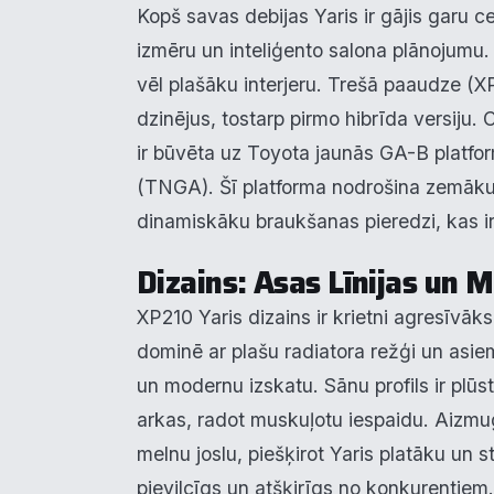
Kopš savas debijas Yaris ir gājis garu 
izmēru un inteliģento salona plānojumu.
vēl plašāku interjeru. Trešā paaudze (
dzinējus, tostarp pirmo hibrīda versiju.
ir būvēta uz Toyota jaunās GA-B platfo
(TNGA). Šī platforma nodrošina zemāku
dinamiskāku braukšanas pieredzi, kas ir
Dizains: Asas Līnijas un 
XP210 Yaris dizains ir krietni agresīvāk
dominē ar plašu radiatora režģi un asie
un modernu izskatu. Sānu profils ir plūs
arkas, radot muskuļotu iespaidu. Aizmugu
melnu joslu, piešķirot Yaris platāku un s
pievilcīgs un atšķirīgs no konkurentiem.