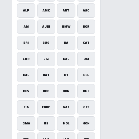
ALP
AMC
ART
ASC
AM
AUDI
BMW
BOR
BRI
BUG
BA
CAT
CHR
CIZ
DAC
DAI
DAL
DAT
DT
DEL
DES
DOD
DON
DUE
FIA
FORD
GAZ
GEE
GMA
HS
HOL
HON