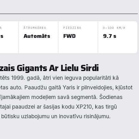
A
ĀTRUMKĀRBA
PIEDZIŅA
0–100 KM/H
ds
Automāts
FWD
9.7 s
ais Gigants Ar Lielu Sirdi
tēts 1999. gadā, ātri vien ieguva popularitāti kā
as auto. Paaudžu gaitā Yaris ir pilnveidojies, kļūstot
enījamākajiem modeļiem savā segmentā. Šodienas
tajai paaudzei ar šasijas kodu XP210, kas tirgū
i būtisku uzlabojumu un inovatīvu risinājumu.