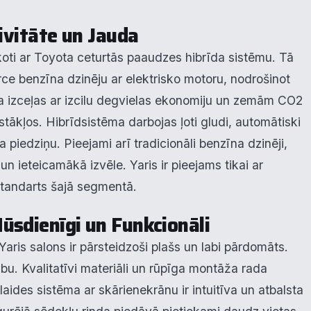
tivitāte un Jauda
krišanas preferences
koti ar Toyota ceturtās paaudzes hibrīda sistēmu. Tā
orce benzīna dzinēju ar elektrisko motoru, nodrošinot
zmantojam sīkdatnes, lai palīdzētu jums efektīvi pārvietoties un veikt
ktas funkcijas. Zemāk katras piekrišanas kategorijā atradīsiet detalizēt
ma izceļas ar izcilu degvielas ekonomiju un zemām CO2
rmāciju par visām sīk
... Rādīt vairāk
pstākļos. Hibrīdsistēma darbojas ļoti gludi, automātiski
 piedziņu. Pieejami arī tradicionāli benzīna dzinēji,
epieciešamās
Vienmēr ak
n ieteicamākā izvēle. Yaris ir pieejams tikai ar
unkcionālais
 standarts šajā segmentā.
ūsdienīgi un Funkcionāli
alītika
aris salons ir pārsteidzoši plašs un labi pārdomāts.
eiktspēja
ību. Kvalitatīvi materiāli un rūpīga montāža rada
aides sistēma ar skārienekrānu ir intuitīva un atbalsta
eklāma