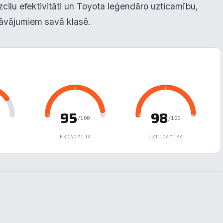
izcilu efektivitāti un Toyota leģendāro uzticamību,
dāvājumiem savā klasē.
95
98
/100
/100
EKONOMIJA
UZTICAMĪBA