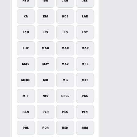
HYU
ISU
JAG
JEE
×
KA
KIA
KOE
LAD
LAN
LEX
LIG
LOT
u
LUC
MAH
MAR
MAR
MAS
MAY
MAZ
MCL
tīvs
MERC
MB
MG
MIT
MIT
NIS
OPEL
PAG
PAN
PER
PEU
PIN
POL
POR
REN
RIM