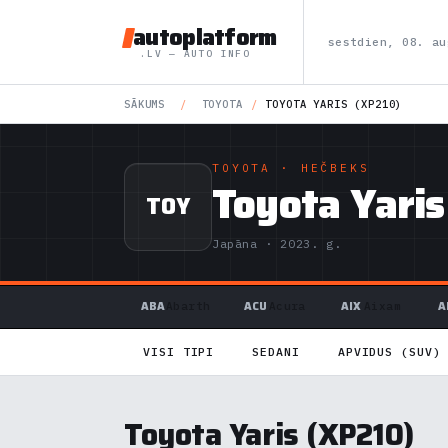
autoplatform
sestdien, 08. au
.LV — AUTO INFO
SĀKUMS
/
TOYOTA
/
TOYOTA YARIS (XP210)
TOYOTA
· HEČBEKS
Toyota Yaris
TOY
Japāna · 2023. g.
ABA
ACU
AIX
A
Abarth
Acura
Aixam
VISI TIPI
SEDANI
APVIDUS (SUV)
Toyota Yaris (XP210)