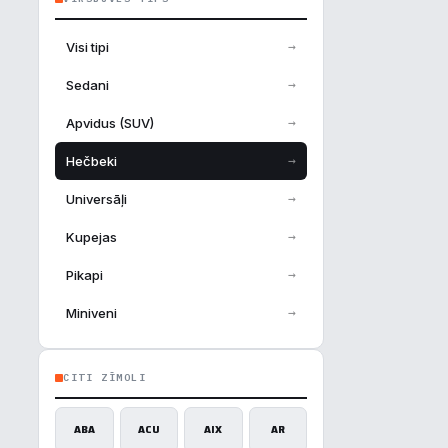
→
Visi tipi
→
Sedani
→
Apvidus (SUV)
→
Hečbeki
→
Universāļi
→
Kupejas
→
Pikapi
→
Miniveni
CITI ZĪMOLI
ABA
ACU
AIX
AR