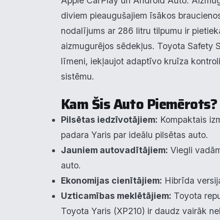
Apple CarPlay un Android Auto. Aizmug
diviem pieaugušajiem īsākos braucienos
N
nodalījums ar 286 litru tilpumu ir pietie
aizmugurējos sēdekļus. Toyota Safety 
līmeni, iekļaujot adaptīvo kruīza kontro
sistēmu.
Kam Šis Auto Piemērots?
Pilsētas iedzīvotājiem:
Kompaktais izm
padara Yaris par ideālu pilsētas auto.
Jauniem autovadītājiem:
Viegli vadām
auto.
Ekonomijas cienītājiem:
Hibrīda versij
Uzticamības meklētājiem:
Toyota repu
Toyota Yaris (XP210) ir daudz vairāk ne