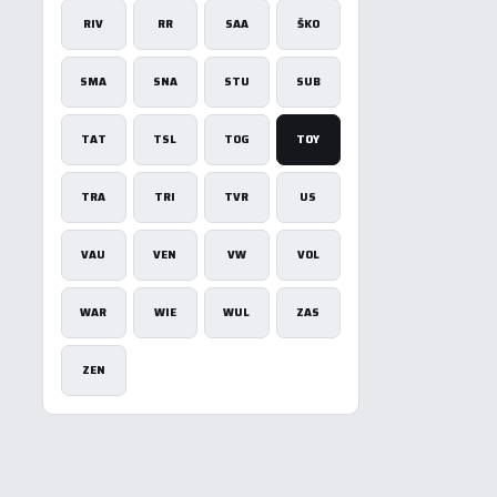
RIV
RR
SAA
ŠKO
SMA
SNA
STU
SUB
TAT
TSL
TOG
TOY
TRA
TRI
TVR
US
VAU
VEN
VW
VOL
WAR
WIE
WUL
ZAS
ZEN