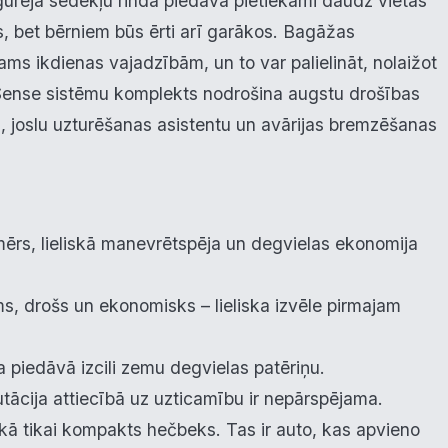
urējā sēdekļu rinda piedāvā pietiekami daudz vietas
, bet bērniem būs ērti arī garākos. Bagāžas
oraidīt visu
Saglabāt preferences
Pieņemt visu
kams ikdienas vajadzībām, un to var palielināt, nolaižot
Sense sistēmu komplekts nodrošina augstu drošības
li, joslu uzturēšanas asistentu un avārijas bremzēšanas
ērs, lieliskā manevrētspēja un degvielas ekonomija
s, drošs un ekonomisks – lieliska izvēle pirmajam
a piedāvā izcili zemu degvielas patēriņu.
tācija attiecībā uz uzticamību ir nepārspējama.
kā tikai kompakts hečbeks. Tas ir auto, kas apvieno