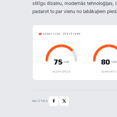
stilīgu dizainu, modernās tehnoloģijas, 
padarot to par vienu no labākajiem pie
REDAKCIJAS VĒRTĒJUMS
75
80
/100
/100
VEIKTSPĒJA
KOMFORTS
DALĪTIES