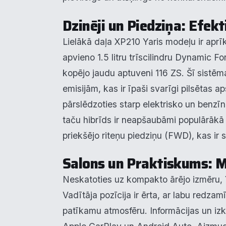
Dzinēji un Piedziņa: Efek
Pie
Lielākā daļa XP210 Yaris modeļu ir aprī
apvieno 1.5 litru trīscilindru Dynamic F
Mēs i
notei
kopējo jaudu aptuveni 116 ZS. Šī sistē
info
emisijām, kas ir īpaši svarīgi pilsētas a
pārslēdzoties starp elektrisko un benzīna
N
▶
taču hibrīds ir neapšaubāmi populārākā u
F
▶
priekšējo riteņu piedziņu (FWD), kas ir
Salons un Praktiskums: M
An
▶
Neskatoties uz kompakto ārējo izmēru, Y
V
▶
Vadītāja pozīcija ir ērta, ar labu redzam
patīkamu atmosfēru. Informācijas un izkl
R
▶