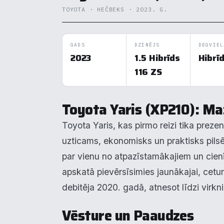
TOYOTA · HEČBEKS · 2023. G.
GADS
DZINĒJS
DEGVIEL
2023
1.5 Hibrīds
Hibrī
116 ZS
Toyota Yaris (XP210): Maz
Toyota Yaris, kas pirmo reizi tika prezen
uzticams, ekonomisks un praktisks pilsēt
par vienu no atpazīstamākajiem un ci
apskatā pievērsīsimies jaunākajai, cetur
debitēja 2020. gadā, atnesot līdzi virkn
Vēsture un Paaudzes