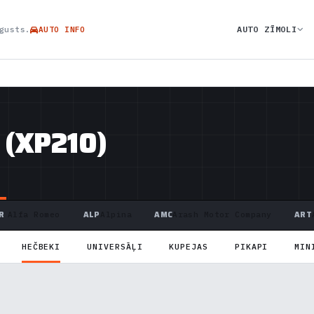
AUTO ZĪMOLI
gusts.
AUTO INFO
 (XP210)
R
ALP
AMC
ART
Alfa Romeo
Alpina
Arash Motor Company
HEČBEKI
UNIVERSĀĻI
KUPEJAS
PIKAPI
MIN