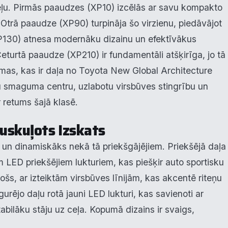
ceļu. Pirmās paaudzes (XP10) izcēlās ar savu kompakto
 Otrā paaudze (XP90) turpināja šo virzienu, piedāvājot
XP130) atnesa modernāku dizainu un efektīvākus
 Ceturtā paaudze (XP210) ir fundamentāli atšķirīga, jo tā
rmas, kas ir daļa no Toyota New Global Architecture
 smaguma centru, uzlabotu virsbūves stingrību un
 retums šajā klasē.
Muskuļots Izskats
s un dinamiskāks nekā tā priekšgājējiem. Priekšējā daļa
m LED priekšējiem lukturiem, kas piešķir auto sportisku
tošs, ar izteiktām virsbūves līnijām, kas akcentē riteņu
rējo daļu rotā jauni LED lukturi, kas savienoti ar
tabilāku stāju uz ceļa. Kopumā dizains ir svaigs,