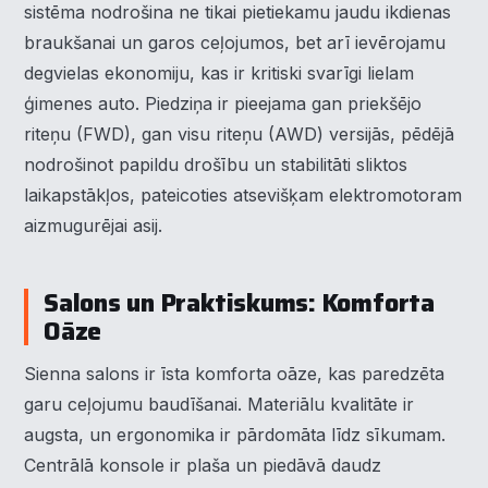
sistēma nodrošina ne tikai pietiekamu jaudu ikdienas
braukšanai un garos ceļojumos, bet arī ievērojamu
degvielas ekonomiju, kas ir kritiski svarīgi lielam
ģimenes auto. Piedziņa ir pieejama gan priekšējo
riteņu (FWD), gan visu riteņu (AWD) versijās, pēdējā
nodrošinot papildu drošību un stabilitāti sliktos
laikapstākļos, pateicoties atsevišķam elektromotoram
aizmugurējai asij.
Salons un Praktiskums: Komforta
Oāze
Sienna salons ir īsta komforta oāze, kas paredzēta
garu ceļojumu baudīšanai. Materiālu kvalitāte ir
augsta, un ergonomika ir pārdomāta līdz sīkumam.
Centrālā konsole ir plaša un piedāvā daudz