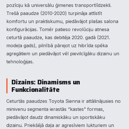
pozīciju kā universālu ģimenes transportlīdzekli.
Trešā paaudze (2010-2020) turpināja attīstīt
komfortu un praktiskumu, piedāvājot plašas salona
konfigurācijas. Tomēr patieso revolūciju atnesa
ceturtā paaudze, kas debitēja 2020. gadā (2021.
modeļa gads), pilnībā pārejot uz hibrīda spēka
agregātiem un piedāvājot vēl pievilcīgāku dizainu un
tehnoloģijas.
Dizains: Dinamisms un
Funkcionalitāte
Ceturtās paaudzes Toyota Sienna ir attālinājusies no
minivenu segmenta ierastās “kastes” formas,
piedāvājot daudz dinamiskāku un sportiskāku
dizainu. Priekšējā daļa ar agresīviem lukturiem un