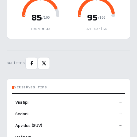
Noraidīt visu
85
95
/100
/100
Saglabāt preferences
EKONOMIJA
UZTICAMĪBA
Pieņemt visu
DALĪTIES
VIRSBŪVES TIPS
→
Visi tipi
→
Sedani
→
Apvidus (SUV)
→
Hečbeki