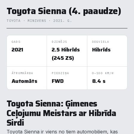
Toyota Sienna (4. paaudze)
TOYOTA · MINIVENS · 2021. G.
GADS
DZINĒJS
DEGVIELA
2021
2.5 Hibrīds
Hibrīds
(245 ZS)
ĀTRUMKĀRBA
PIEDZIŅA
0–100 KM/H
Automāts
FWD
8.4 s
Toyota Sienna: Ģimenes
Ceļojumu Meistars ar Hibrīda
Sirdi
Toyota Sienna ir viens no tiem automobiļiem, kas