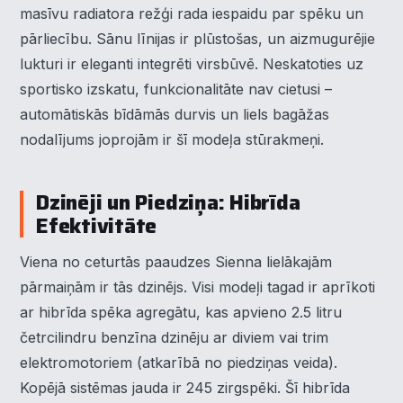
masīvu radiatora režģi rada iespaidu par spēku un
pārliecību. Sānu līnijas ir plūstošas, un aizmugurējie
lukturi ir eleganti integrēti virsbūvē. Neskatoties uz
sportisko izskatu, funkcionalitāte nav cietusi –
automātiskās bīdāmās durvis un liels bagāžas
nodalījums joprojām ir šī modeļa stūrakmeņi.
Dzinēji un Piedziņa: Hibrīda
Efektivitāte
Viena no ceturtās paaudzes Sienna lielākajām
pārmaiņām ir tās dzinējs. Visi modeļi tagad ir aprīkoti
ar hibrīda spēka agregātu, kas apvieno 2.5 litru
četrcilindru benzīna dzinēju ar diviem vai trim
elektromotoriem (atkarībā no piedziņas veida).
Kopējā sistēmas jauda ir 245 zirgspēki. Šī hibrīda