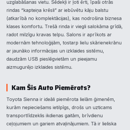
uzglabāšanas vietu. Sēdekļi ir ļoti ērti, īpaši otrās
rindas “kapteiņa krēsli” ar iebūvētu kāju balstu
(atkarībā no komplektācijas), kas nodrošina biznesa
klases komfortu. Trešā rinda ir viegli salokāma grīdā,
radot milzīgu kravas telpu. Salons ir aprīkots ar
modernām tehnoloģijām, tostarp lielu skārienekrānu
ar jaunāko informācijas un izklaides sistēmu,
daudzām USB pieslēgvietām un pieejamu
aizmugurējo izklaides sistēmu.
Kam Šis Auto Piemērots?
Toyota Sienna ir ideāli piemērota lielām ģimenēm,
kurām nepieciešams ietilpīgs, drošs un uzticams
transportlīdzeklis ikdienas gaitām, brīvdienu
ceļojumiem un gariem atvaļinājumiem. Tā ir lieliska