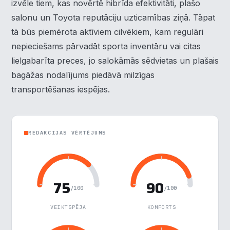
×
izvēle tiem, kas novērtē hibrīda efektivitāti, plašo
Piekrišanas preferences
salonu un Toyota reputāciju uzticamības ziņā. Tāpat
tā būs piemērota aktīviem cilvēkiem, kam regulāri
Mēs izmantojam sīkdatnes, lai palīdzētu jums efektīvi
pārvietoties un veikt noteiktas funkcijas. Zemāk katras
nepieciešams pārvadāt sporta inventāru vai citas
piekrišanas kategorijā atradīsiet detalizētu informāciju par
lielgabarīta preces, jo salokāmās sēdvietas un plašais
visām sīk
... Rādīt vairāk
bagāžas nodalījums piedāvā milzīgas
transportēšanas iespējas.
Nepieciešamās
▶
Vienmēr aktīvs
Funkcionālais
▶
REDAKCIJAS VĒRTĒJUMS
Analītika
▶
Veiktspēja
▶
75
90
/100
/100
Reklāma
▶
VEIKTSPĒJA
KOMFORTS