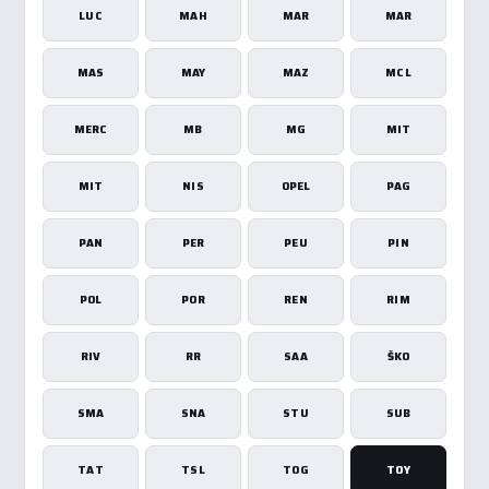
LUC
MAH
MAR
MAR
MAS
MAY
MAZ
MCL
MERC
MB
MG
MIT
MIT
NIS
OPEL
PAG
PAN
PER
PEU
PIN
POL
POR
REN
RIM
RIV
RR
SAA
ŠKO
SMA
SNA
STU
SUB
TAT
TSL
TOG
TOY