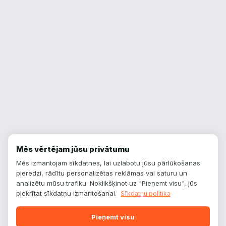
Mēs vērtējam jūsu privātumu
Mēs izmantojam sīkdatnes, lai uzlabotu jūsu pārlūkošanas
pieredzi, rādītu personalizētas reklāmas vai saturu un
analizētu mūsu trafiku. Noklikšķinot uz "Pieņemt visu", jūs
piekrītat sīkdatņu izmantošanai.
Sīkdatņu politika
Pieņemt visu