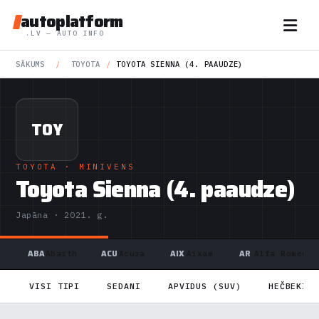
autoplatform
.LV — AUTO INFO
SĀKUMS
/
TOYOTA
/
TOYOTA SIENNA (4. PAAUDZE)
TOY
TOYOTA
· MINIVENS
Toyota Sienna (4. paaudze)
Japāna · 2021. g.
ABA
ACU
AIX
AR
Abarth
Acura
Aixam
Alfa Romeo
VISI TIPI
SEDANI
APVIDUS (SUV)
HEČBEKI