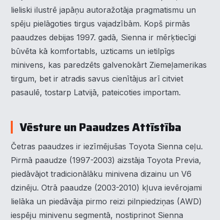
lieliski ilustrē japāņu autoražotāja pragmatismu un
spēju pielāgoties tirgus vajadzībām. Kopš pirmās
paaudzes debijas 1997. gadā, Sienna ir mērķtiecīgi
būvēta kā komfortabls, uzticams un ietilpīgs
minivens, kas paredzēts galvenokārt Ziemeļamerikas
tirgum, bet ir atradis savus cienītājus arī citviet
pasaulē, tostarp Latvijā, pateicoties importam.
Vēsture un Paaudzes Attīstība
Četras paaudzes ir iezīmējušas Toyota Sienna ceļu.
Pirmā paaudze (1997-2003) aizstāja Toyota Previa,
piedāvājot tradicionālāku minivena dizainu un V6
dzinēju. Otrā paaudze (2003-2010) kļuva ievērojami
lielāka un piedāvāja pirmo reizi pilnpiedziņas (AWD)
iespēju minivenu segmentā, nostiprinot Sienna