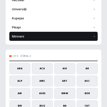
→
Universāļi
→
Kupejas
→
Pikapi
→
Miniveni
CITI ZĪMOLI
ABA
ACU
AIX
AR
ALP
AMC
ART
ASC
AM
AUDI
BMW
BOR
BRI
BUG
BA
CAT