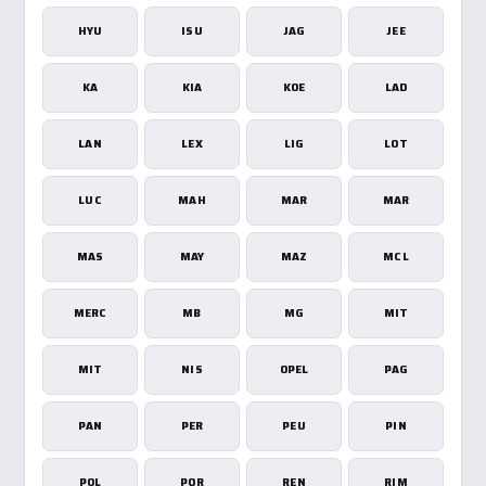
HYU
ISU
JAG
JEE
KA
KIA
KOE
LAD
LAN
LEX
LIG
LOT
LUC
MAH
MAR
MAR
MAS
MAY
MAZ
MCL
MERC
MB
MG
MIT
MIT
NIS
OPEL
PAG
PAN
PER
PEU
PIN
POL
POR
REN
RIM