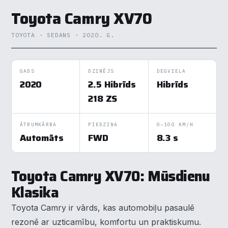
Toyota Camry XV70
TOYOTA · SEDANS · 2020. G.
GADS
DZINĒJS
DEGVIELA
2020
2.5 Hibrīds
Hibrīds
218 ZS
ĀTRUMKĀRBA
PIEDZIŅA
0–100 KM/H
Automāts
FWD
8.3 s
Toyota Camry XV70: Mūsdienu
Klasika
Toyota Camry ir vārds, kas automobiļu pasaulē
rezonē ar uzticamību, komfortu un praktiskumu.