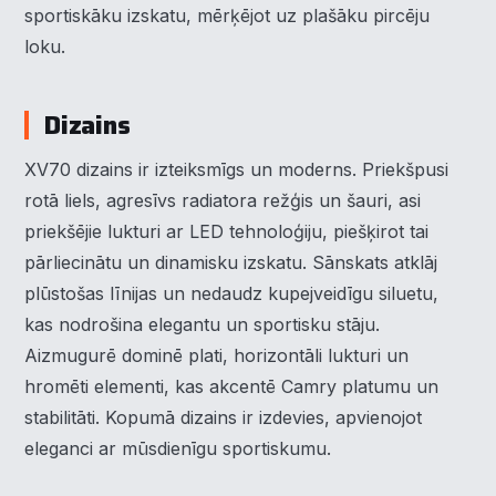
sportiskāku izskatu, mērķējot uz plašāku pircēju
loku.
Dizains
XV70 dizains ir izteiksmīgs un moderns. Priekšpusi
rotā liels, agresīvs radiatora režģis un šauri, asi
priekšējie lukturi ar LED tehnoloģiju, piešķirot tai
pārliecinātu un dinamisku izskatu. Sānskats atklāj
plūstošas līnijas un nedaudz kupejveidīgu siluetu,
kas nodrošina elegantu un sportisku stāju.
Aizmugurē dominē plati, horizontāli lukturi un
hromēti elementi, kas akcentē Camry platumu un
stabilitāti. Kopumā dizains ir izdevies, apvienojot
eleganci ar mūsdienīgu sportiskumu.