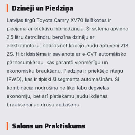
Dzinēji un Piedziņa
Latvijas tirgū Toyota Camry XV70 lielākoties ir
pieejama ar efektīvu hibrīddzinēju. Šī sistēma apvieno
2.5 litru četrcilindru benzīna dzinēju ar
elektromotoru, nodrošinot kopējo jaudu aptuveni 218
ZS. Hibrīdsistēma ir savienota ar e-CVT automātisko
pārnesumkārbu, kas garantē vienmērīgu un
ekonomisku braukšanu. Piedziņa ir priekšējo riteņu
(FWD), kas ir tipiski šī segmenta automašīnām. Šī
kombinācija nodrošina ne tikai labu degvielas
ekonomiju, bet arī pietiekamu jaudu ikdienas
braukšanai un drošu apdzīšanu.
Salons un Praktiskums