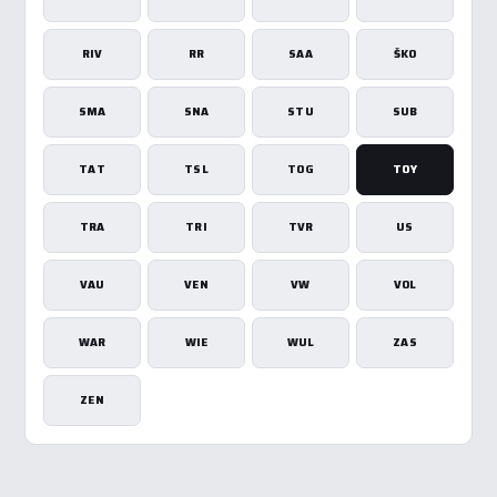
RIV
RR
SAA
ŠKO
SMA
SNA
STU
SUB
TAT
TSL
TOG
TOY
TRA
TRI
TVR
US
VAU
VEN
VW
VOL
WAR
WIE
WUL
ZAS
ZEN