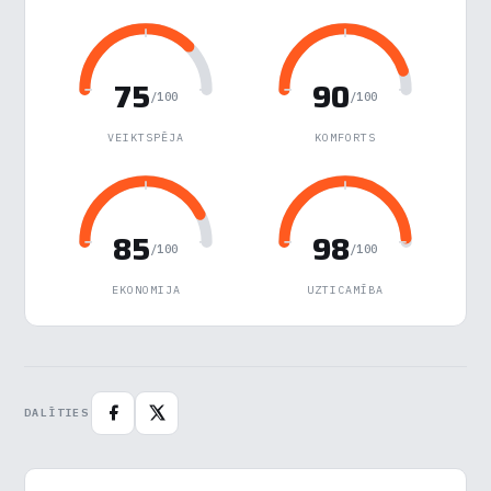
Nepieciešamās
▶
Vienmēr aktīvs
75
90
/100
/100
Funkcionālais
▶
VEIKTSPĒJA
KOMFORTS
Analītika
▶
Veiktspēja
▶
85
98
/100
/100
Reklāma
▶
EKONOMIJA
UZTICAMĪBA
Noraidīt visu
Saglabāt preferences
DALĪTIES
Pieņemt visu