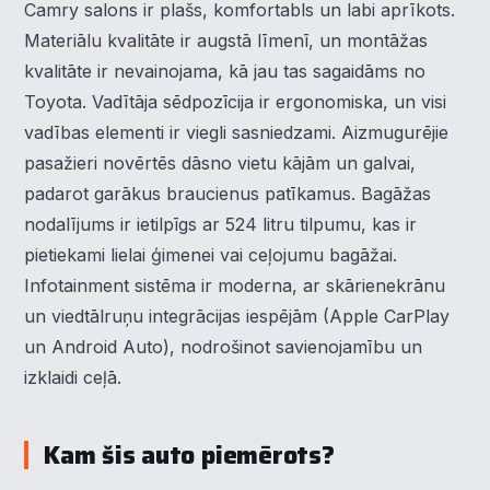
Camry salons ir plašs, komfortabls un labi aprīkots.
Materiālu kvalitāte ir augstā līmenī, un montāžas
kvalitāte ir nevainojama, kā jau tas sagaidāms no
Toyota. Vadītāja sēdpozīcija ir ergonomiska, un visi
vadības elementi ir viegli sasniedzami. Aizmugurējie
pasažieri novērtēs dāsno vietu kājām un galvai,
padarot garākus braucienus patīkamus. Bagāžas
nodalījums ir ietilpīgs ar 524 litru tilpumu, kas ir
pietiekami lielai ģimenei vai ceļojumu bagāžai.
Infotainment sistēma ir moderna, ar skārienekrānu
un viedtālruņu integrācijas iespējām (Apple CarPlay
un Android Auto), nodrošinot savienojamību un
izklaidi ceļā.
Kam šis auto piemērots?