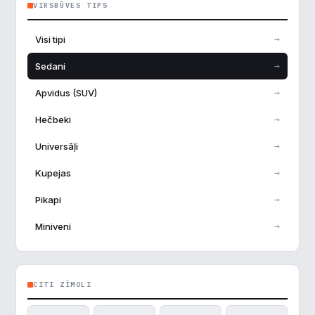
VIRSBŪVES TIPS
→
Visi tipi
→
Sedani
→
Apvidus (SUV)
→
Hečbeki
→
Universāļi
→
Kupejas
→
Pikapi
→
Miniveni
CITI ZĪMOLI