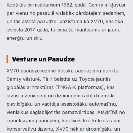
Kopš tās pirmsākumiem 1982. gadā, Camry ir kļuvusi
par vienu no pasaulē vislabāk pārdotajiem sedaniem,
un tās astotā paaudze, pazīstama kā XV70, kas tika
ieviesta 2017. gadā, turpina šo mantojumu ar jaunu
enerģiju un stilu.
Vēsture un Paaudze
XV70 paaudze iezīmē būtisku pagrieziena punktu
Camry vēsturē. Tā ir balstīta uz Toyota jaunās
globālās arhitektūras (TNGA-K platformas), kas
ļāvusi inženieriem un dizaineriem radīt dinamiski
pievilcīgāku un vadītāja iesaistošāku automašīnu,
vienlaikus saglabājot tās pamatvērtības. Atšķirībā no
iepriekšējām paaudzēm, kas bieži tika kritizētas par
konservatīvu dizainu, XV70 nāk ar drosmīgāku un