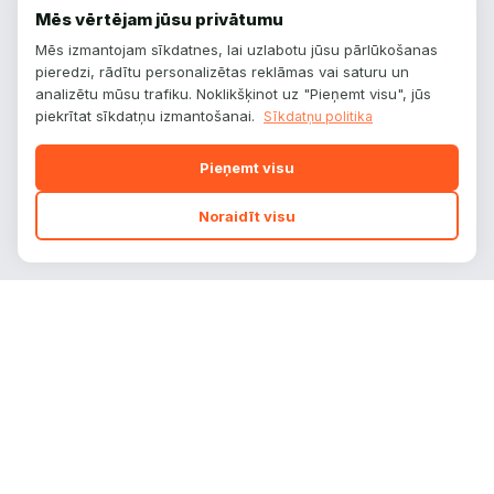
Mēs vērtējam jūsu privātumu
Mēs izmantojam sīkdatnes, lai uzlabotu jūsu pārlūkošanas
pieredzi, rādītu personalizētas reklāmas vai saturu un
analizētu mūsu trafiku. Noklikšķinot uz "Pieņemt visu", jūs
piekrītat sīkdatņu izmantošanai.
Sīkdatņu politika
Pieņemt visu
Noraidīt visu
autoplatform
.
lv