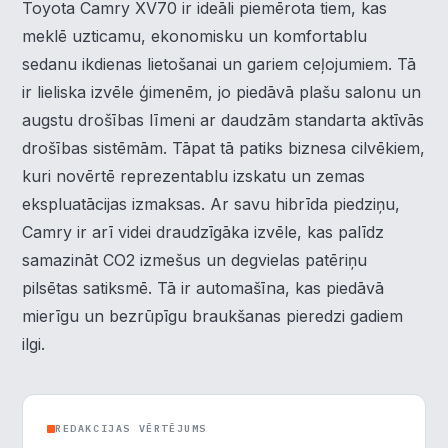
Toyota Camry XV70 ir ideāli piemērota tiem, kas
meklē uzticamu, ekonomisku un komfortablu
sedanu ikdienas lietošanai un gariem ceļojumiem. Tā
ir lieliska izvēle ģimenēm, jo piedāvā plašu salonu un
augstu drošības līmeni ar daudzām standarta aktīvās
drošības sistēmām. Tāpat tā patiks biznesa cilvēkiem,
kuri novērtē reprezentablu izskatu un zemas
ekspluatācijas izmaksas. Ar savu hibrīda piedziņu,
Camry ir arī videi draudzīgāka izvēle, kas palīdz
samazināt CO2 izmešus un degvielas patēriņu
pilsētas satiksmē. Tā ir automašīna, kas piedāvā
×
Piekrišanas preferences
mierīgu un bezrūpīgu braukšanas pieredzi gadiem
ilgi.
Mēs izmantojam sīkdatnes, lai palīdzētu jums efektīvi
pārvietoties un veikt noteiktas funkcijas. Zemāk katras
piekrišanas kategorijā atradīsiet detalizētu informāciju par
REDAKCIJAS VĒRTĒJUMS
visām sīk
... Rādīt vairāk