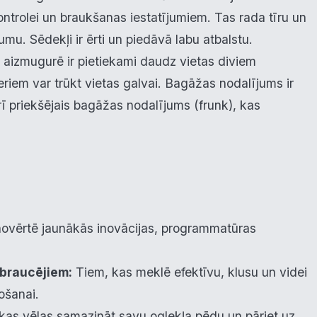
eiktspēja
ontrolei un braukšanas iestatījumiem. Tas rada tīru un
umu. Sēdekļi ir ērti un piedāvā labu atbalstu.
eklāma
, aizmugurē ir pietiekami daudz vietas diviem
riem var trūkt vietas galvai. Bagāžas nodalījums ir
oraidīt visu
Saglabāt preferences
Pieņemt visu
arī priekšējais bagāžas nodalījums (frunk), kas
ovērtē jaunākās inovācijas, programmatūras
 braucējiem:
Tiem, kas meklē efektīvu, klusu un videi
ošanai.
kas vēlas samazināt savu oglekļa pēdu un pāriet uz