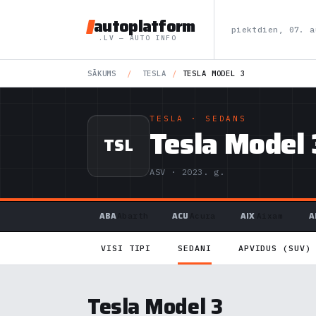
autoplatform
piektdien, 07. a
.LV — AUTO INFO
SĀKUMS
/
TESLA
/
TESLA MODEL 3
TESLA
· SEDANS
Tesla Model 
TSL
ASV · 2023. g.
ABA
ACU
AIX
A
Abarth
Acura
Aixam
VISI TIPI
SEDANI
APVIDUS (SUV)
Tesla Model 3