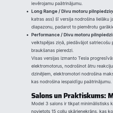
ievērojamu paātrinājumu.
Long Range / Divu motoru pilnpiedzi
katras ass) šī versija nodrošina lielāku
diapazonu, padarot to piemērotu garāk
Performance / Divu motoru pilnpiedz
Pie
veiktspējas ziņā, piedāvājot satriecošu 
braukšanas pieredzi.
Mēs i
notei
Visas versijas izmanto Tesla progresīvā
info
elektromotorus, nodrošinot ātru reakcij
dzinējiem, elektromotori nodrošina mak
N
▶
kas nodrošina iespaidīgu paātrinājumu.
F
▶
Salons un Praktiskums: M
An
▶
Model 3 salons ir tikpat minimālistisks kā
novietots 15 collu skārienekrāns, kas k