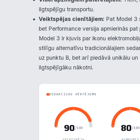
ilgtspējīgu transportu.
Veiktspējas cienītājiem:
Pat Model 3 s
bet Performance versija apmierinās pat
Model 3 ir kļuvis par ikonu elektromobiļ
stilīgu alternatīvu tradicionālajiem seda
uz punktu B, bet arī piedāvā unikālu un 
ilgtspējīgāku nākotni.
REDAKCIJAS VĒRTĒJUMS
90
80
/100
/100
VEIKTSPĒJA
KOMFORTS