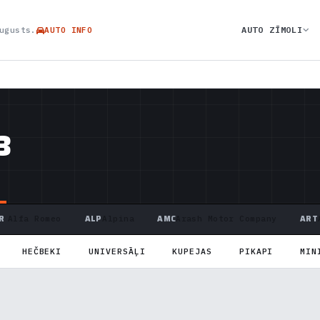
AUTO ZĪMOLI
ugusts.
AUTO INFO
3
R
ALP
AMC
ART
Alfa Romeo
Alpina
Arash Motor Company
HEČBEKI
UNIVERSĀĻI
KUPEJAS
PIKAPI
MIN