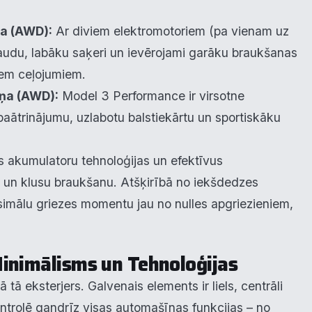
ņa (AWD):
Ar diviem elektromotoriem (pa vienam uz
 jaudu, labāku saķeri un ievērojami garāku braukšanas
iem ceļojumiem.
iņa (AWD):
Model 3 Performance ir virsotne
krišanas preferences
paātrinājumu, uzlabotu balstiekārtu un sportiskāku
zmantojam sīkdatnes, lai palīdzētu jums efektīvi pārvietoties un veikt
ktas funkcijas. Zemāk katras piekrišanas kategorijā atradīsiet detalizēt
s akumulatoru tehnoloģijas un efektīvus
rmāciju par visām sīk
... Rādīt vairāk
u un klusu braukšanu. Atšķirībā no iekšdedzes
simālu griezes momentu jau no nulles apgriezieniem,
epieciešamās
Vienmēr ak
unkcionālais
inimālisms un Tehnoloģijas
alītika
 tā eksterjers. Galvenais elements ir liels, centrāli
ontrolē gandrīz visas automašīnas funkcijas – no