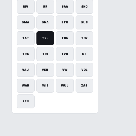
RIV
RR
SAA
ŠKO
SMA
SNA
STU
SUB
TAT
TSL
TOG
TOY
TRA
TRI
TVR
US
VAU
VEN
VW
VOL
WAR
WIE
WUL
ZAS
ZEN