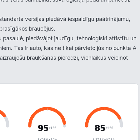
tandarta versijas piedāvā iespaidīgu paātrinājumu,
 prasīgākos braucējus.
u pasaulē, piedāvājot jaudīgu, tehnoloģiski attīstītu un
niem. Tas ir auto, kas ne tikai pārvieto jūs no punkta A
aizraujošu braukšanas pieredzi, vienlaikus veicinot
95
85
/100
/100
EKONOMIJA
UZTICAMĪBA