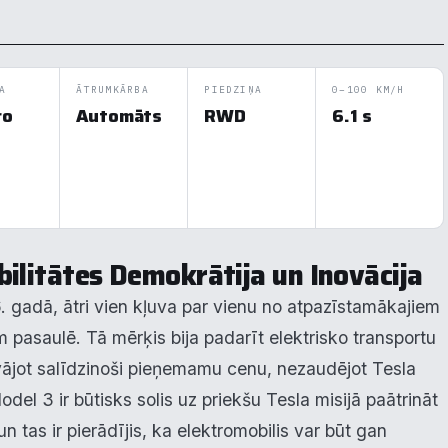
A
ĀTRUMKĀRBA
PIEDZIŅA
0–100 KM/H
ro
Automāts
RWD
6.1 s
ilitātes Demokrātija un Inovācija
. gadā, ātri vien kļuva par vienu no atpazīstamākajiem
 pasaulē. Tā mērķis bija padarīt elektrisko transportu
vājot salīdzinoši pieņemamu cenu, nezaudējot Tesla
del 3 ir būtisks solis uz priekšu Tesla misijā paātrināt
un tas ir pierādījis, ka elektromobilis var būt gan