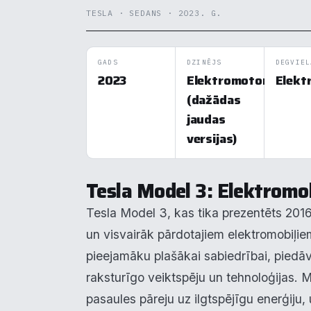
TESLA · SEDANS · 2023. G.
GADS
DZINĒJS
DEGVIEL
2023
Elektromotors
Elekt
(dažādas
jaudas
versijas)
Tesla Model 3: Elektromob
Tesla Model 3, kas tika prezentēts 2016
un visvairāk pārdotajiem elektromobiļiem
pieejamāku plašākai sabiedrībai, piedā
raksturīgo veiktspēju un tehnoloģijas. Mo
pasaules pāreju uz ilgtspējīgu enerģiju, 