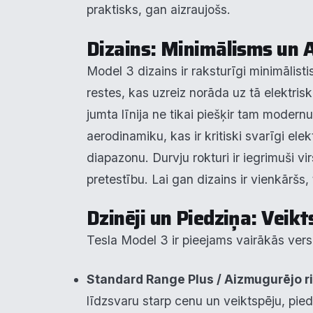
praktisks, gan aizraujošs.
Dizains: Minimālisms un 
Model 3 dizains ir raksturīgi minimālisti
restes, kas uzreiz norāda uz tā elektris
jumta līnija ne tikai piešķir tam modern
aerodinamiku, kas ir kritiski svarīgi elek
diapazonu. Durvju rokturi ir iegrimuši vi
pretestību. Lai gan dizains ir vienkāršs, 
Dzinēji un Piedziņa: Veikt
Tesla Model 3 ir pieejams vairākās versi
Standard Range Plus / Aizmugurējo r
līdzsvaru starp cenu un veiktspēju, pie