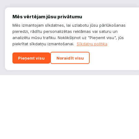
Mēs vērtējam jūsu privātumu
Mēs izmantojam sīkdatnes, lai uzlabotu jūsu pārlūkošanas
pieredzi, rādītu personalizētas reklāmas vai saturu un
analizētu mūsu trafiku. Noklikšķinot uz "Pieņemt visu", jūs
piekrītat sīkdatņu izmantošanai.
Sīkdatņu politika
Pieņemt visu
Noraidīt visu
autoplatform
.
lv