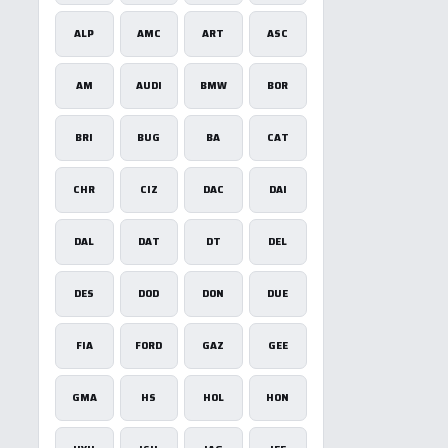
ALP
AMC
ART
ASC
AM
AUDI
BMW
BOR
BRI
BUG
BA
CAT
CHR
CIZ
DAC
DAI
DAL
DAT
DT
DEL
DES
DOD
DON
DUE
FIA
FORD
GAZ
GEE
GMA
HS
HOL
HON