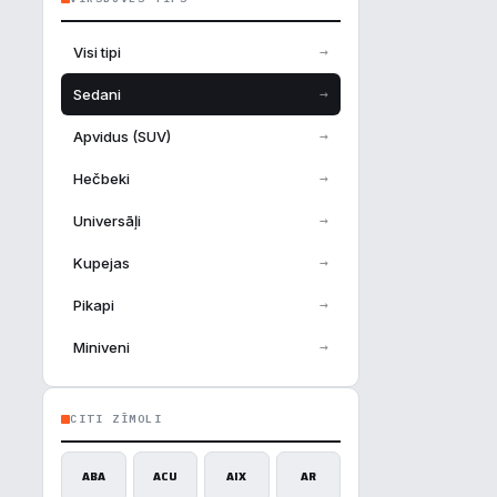
→
Visi tipi
→
Sedani
→
Apvidus (SUV)
→
Hečbeki
→
Universāļi
→
Kupejas
→
Pikapi
→
Miniveni
CITI ZĪMOLI
ABA
ACU
AIX
AR