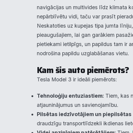
V
▶
navigācijas un multivides līdz klimata k
nepārblīvētu vidi, taču var prasīt pierad
R
▶
Neskatoties uz kupejas tipa jumta līniju
pieaugušajiem, lai gan garākiem pasažie
N
pietiekami ietilpīgs, un papildus tam ir 
nodrošina papildu uzglabāšanas vietu.
Kam šis auto piemērots?
Tesla Model 3 ir ideāli piemērots:
Tehnoloģiju entuziastiem:
Tiem, kas n
atjauninājumus un savienojamību.
Pilsētas iedzīvotājiem un piepilsētas
draudzīgu transportlīdzekli ikdienas liet
Videi apzinīgiem patērētājiem:
Tiem, 