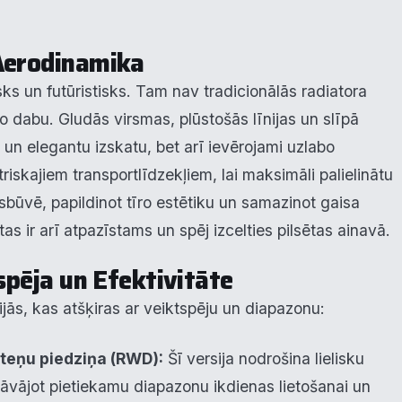
Aerodinamika
sks un futūristisks. Tam nav tradicionālās radiatora
ko dabu. Gludās virsmas, plūstošās līnijas un slīpā
u un elegantu izskatu, bet arī ievērojami uzlabo
triskajiem transportlīdzekļiem, lai maksimāli palielinātu
rsbūvē, papildinot tīro estētiku un samazinot gaisa
tas ir arī atpazīstams un spēj izcelties pilsētas ainavā.
spēja un Efektivitāte
jās, kas atšķiras ar veiktspēju un diapazonu:
iteņu piedziņa (RWD):
Šī versija nodrošina lielisku
dāvājot pietiekamu diapazonu ikdienas lietošanai un