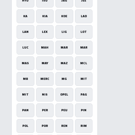
HYU
ISU
JAG
JEE
KA
KIA
KOE
LAD
LAN
LEX
LIG
LOT
×
LUC
MAH
MAR
MAR
MAS
MAY
MAZ
MCL
u
MB
MERC
MG
MIT
tīvs
MIT
NIS
OPEL
PAG
PAN
PER
PEU
PIN
POL
POR
REN
RIM