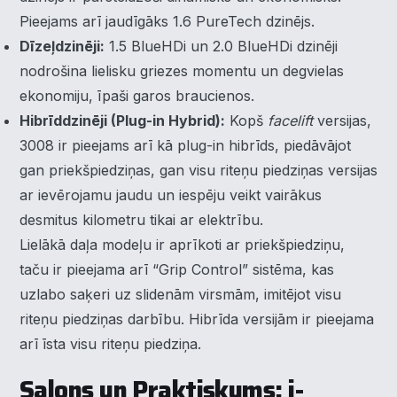
Pieejams arī jaudīgāks 1.6 PureTech dzinējs.
Dīzeļdzinēji:
1.5 BlueHDi un 2.0 BlueHDi dzinēji
nodrošina lielisku griezes momentu un degvielas
ekonomiju, īpaši garos braucienos.
Hibrīddzinēji (Plug-in Hybrid):
Kopš
facelift
versijas,
3008 ir pieejams arī kā plug-in hibrīds, piedāvājot
gan priekšpiedziņas, gan visu riteņu piedziņas versijas
ar ievērojamu jaudu un iespēju veikt vairākus
desmitus kilometru tikai ar elektrību.
Lielākā daļa modeļu ir aprīkoti ar priekšpiedziņu,
taču ir pieejama arī “Grip Control” sistēma, kas
uzlabo saķeri uz slidenām virsmām, imitējot visu
riteņu piedziņas darbību. Hibrīda versijām ir pieejama
arī īsta visu riteņu piedziņa.
Salons un Praktiskums: i-