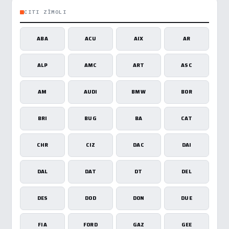
CITI ZĪMOLI
ABA
ACU
AIX
AR
ALP
AMC
ART
ASC
AM
AUDI
BMW
BOR
BRI
BUG
BA
CAT
CHR
CIZ
DAC
DAI
DAL
DAT
DT
DEL
DES
DOD
DON
DUE
FIA
FORD
GAZ
GEE