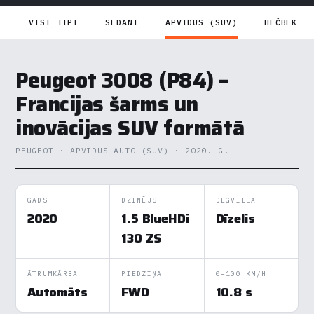
VISI TIPI
SEDANI
APVIDUS (SUV)
HEČBEKI
Peugeot 3008 (P84) –
Francijas šarms un
inovācijas SUV formātā
PEUGEOT · APVIDUS AUTO (SUV) · 2020. G.
GADS
DZINĒJS
DEGVIELA
2020
1.5 BlueHDi
Dīzelis
130 ZS
ĀTRUMKĀRBA
PIEDZIŅA
0–100 KM/H
Automāts
FWD
10.8 s