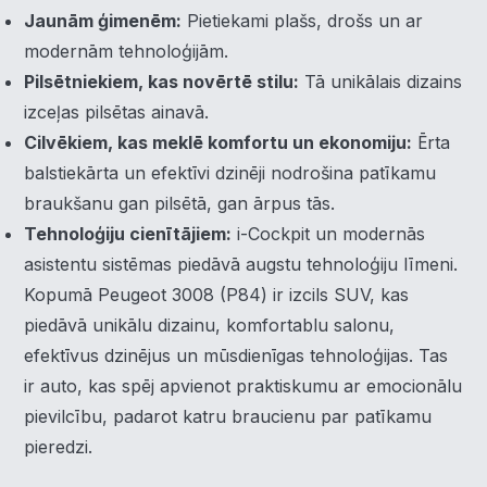
Jaunām ģimenēm:
Pietiekami plašs, drošs un ar
modernām tehnoloģijām.
Pilsētniekiem, kas novērtē stilu:
Tā unikālais dizains
izceļas pilsētas ainavā.
×
Piekrišanas preferences
Cilvēkiem, kas meklē komfortu un ekonomiju:
Ērta
balstiekārta un efektīvi dzinēji nodrošina patīkamu
Mēs izmantojam sīkdatnes, lai palīdzētu jums efektīvi
braukšanu gan pilsētā, gan ārpus tās.
pārvietoties un veikt noteiktas funkcijas. Zemāk katras
Tehnoloģiju cienītājiem:
i-Cockpit un modernās
piekrišanas kategorijā atradīsiet detalizētu informāciju par
asistentu sistēmas piedāvā augstu tehnoloģiju līmeni.
visām sīk
... Rādīt vairāk
Kopumā Peugeot 3008 (P84) ir izcils SUV, kas
piedāvā unikālu dizainu, komfortablu salonu,
Nepieciešamās
▶
Vienmēr aktīvs
efektīvus dzinējus un mūsdienīgas tehnoloģijas. Tas
Funkcionālais
ir auto, kas spēj apvienot praktiskumu ar emocionālu
▶
pievilcību, padarot katru braucienu par patīkamu
Analītika
▶
pieredzi.