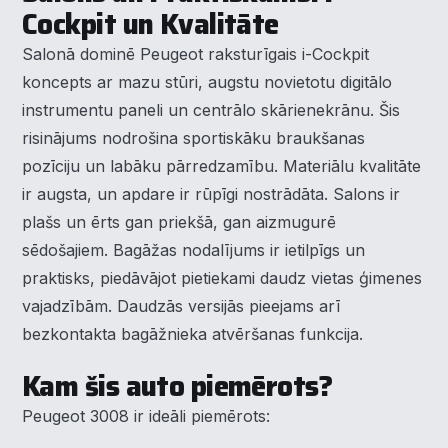
Cockpit un Kvalitāte
Salonā dominē Peugeot raksturīgais i-Cockpit
koncepts ar mazu stūri, augstu novietotu digitālo
instrumentu paneli un centrālo skārienekrānu. Šis
risinājums nodrošina sportiskāku braukšanas
pozīciju un labāku pārredzamību. Materiālu kvalitāte
ir augsta, un apdare ir rūpīgi nostrādāta. Salons ir
plašs un ērts gan priekšā, gan aizmugurē
sēdošajiem. Bagāžas nodalījums ir ietilpīgs un
praktisks, piedāvājot pietiekami daudz vietas ģimenes
vajadzībām. Daudzās versijās pieejams arī
bezkontakta bagāžnieka atvēršanas funkcija.
Kam šis auto piemērots?
Peugeot 3008 ir ideāli piemērots: