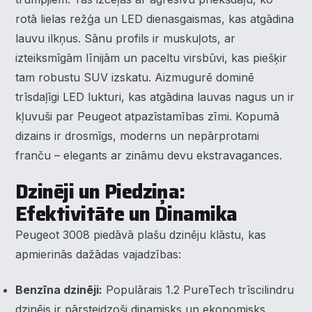
rotā lielas režģa un LED dienasgaismas, kas atgādina
lauvu ilkņus. Sānu profils ir muskuļots, ar
izteiksmīgām līnijām un paceltu virsbūvi, kas piešķir
tam robustu SUV izskatu. Aizmugurē dominē
trīsdaļīgi LED lukturi, kas atgādina lauvas nagus un ir
kļuvuši par Peugeot atpazīstamības zīmi. Kopumā
dizains ir drosmīgs, moderns un nepārprotami
franču – elegants ar zināmu devu ekstravagances.
Dzinēji un Piedziņa:
Efektivitāte un Dinamika
Peugeot 3008 piedāvā plašu dzinēju klāstu, kas
apmierinās dažādas vajadzības:
Benzīna dzinēji:
Populārais 1.2 PureTech trīscilindru
dzinējs ir pārsteidzoši dinamisks un ekonomisks.