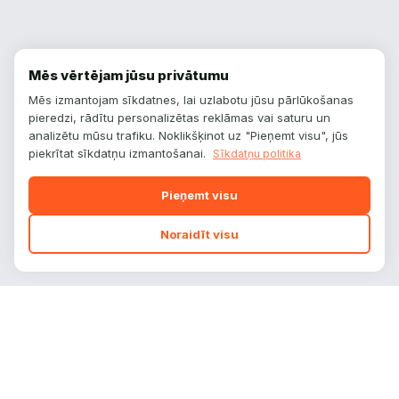
Mēs vērtējam jūsu privātumu
Mēs izmantojam sīkdatnes, lai uzlabotu jūsu pārlūkošanas
pieredzi, rādītu personalizētas reklāmas vai saturu un
analizētu mūsu trafiku. Noklikšķinot uz "Pieņemt visu", jūs
piekrītat sīkdatņu izmantošanai.
Sīkdatņu politika
Pieņemt visu
Noraidīt visu