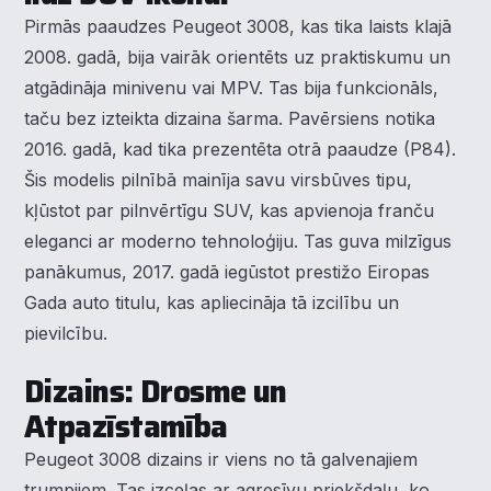
Pirmās paaudzes Peugeot 3008, kas tika laists klajā
2008. gadā, bija vairāk orientēts uz praktiskumu un
atgādināja minivenu vai MPV. Tas bija funkcionāls,
taču bez izteikta dizaina šarma. Pavērsiens notika
2016. gadā, kad tika prezentēta otrā paaudze (P84).
Šis modelis pilnībā mainīja savu virsbūves tipu,
kļūstot par pilnvērtīgu SUV, kas apvienoja franču
eleganci ar moderno tehnoloģiju. Tas guva milzīgus
panākumus, 2017. gadā iegūstot prestižo Eiropas
Gada auto titulu, kas apliecināja tā izcilību un
pievilcību.
Dizains: Drosme un
Atpazīstamība
Peugeot 3008 dizains ir viens no tā galvenajiem
trumpjiem. Tas izceļas ar agresīvu priekšdaļu, ko