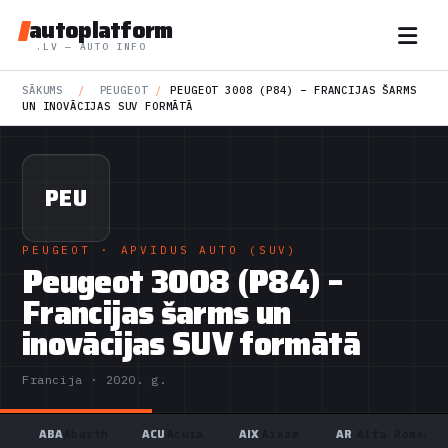
autoplatform
.LV — AUTO INFO
SĀKUMS
/
PEUGEOT
/
PEUGEOT 3008 (P84) – FRANCIJAS ŠARMS
UN INOVĀCIJAS SUV FORMĀTĀ
PEU
PEUGEOT
· APVIDUS AUTO (SUV)
Peugeot 3008 (P84) –
Francijas šarms un
inovācijas SUV formātā
Francija · 2020. g.
ABA
ACU
AIX
AR
Abarth
Acura
Aixam
Alfa Romeo