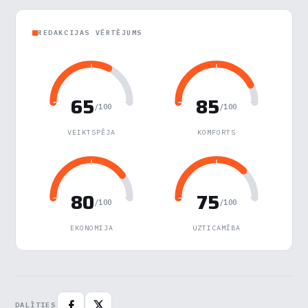
Veiktspēja
▶
REDAKCIJAS VĒRTĒJUMS
Reklāma
▶
65
85
Noraidīt visu
/100
/100
Saglabāt preferences
VEIKTSPĒJA
KOMFORTS
Pieņemt visu
80
75
/100
/100
EKONOMIJA
UZTICAMĪBA
DALĪTIES