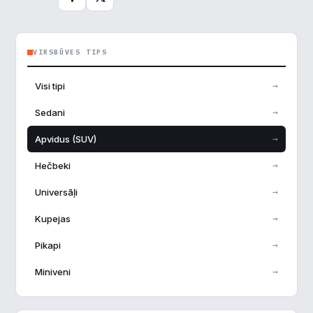
VIRSBŪVES TIPS
→
Visi tipi
→
Sedani
→
Apvidus (SUV)
→
Hečbeki
→
Universāļi
→
Kupejas
→
Pikapi
→
Miniveni