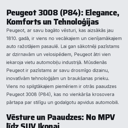
Peugeot 3008 (P84): Elegance,
Komforts un Tehnoloģijas
Peugeot, ar savu bagāto vēsturi, kas aizsākās jau
1810. gadā, ir viens no vecākajiem un cienījamākajiem
auto ražotājiem pasaulē. Lai gan sākotnēji pazīstams
ar dzirnavām un velosipēdiem, Peugeot ātri vien
iekaroja vietu automobiļu industrijā. Mūsdienās
Peugeot ir pazīstams ar savu drosmīgo dizainu,
inovatīvām tehnoloģijām un braukšanas prieku.
Viens no spilgtākajiem piemēriem ir otrās paaudzes
Peugeot 3008 (P84), kas no vienkārša krosovera
pārtapa par stilīgu un godalgotu apvidus automobili.
Vēsture un Paaudzes: No MPV
līdz SUV Ikonai