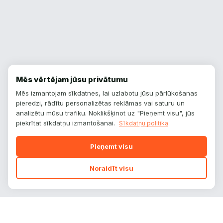
Mēs vērtējam jūsu privātumu
Mēs izmantojam sīkdatnes, lai uzlabotu jūsu pārlūkošanas
pieredzi, rādītu personalizētas reklāmas vai saturu un
analizētu mūsu trafiku. Noklikšķinot uz "Pieņemt visu", jūs
piekrītat sīkdatņu izmantošanai.
Sīkdatņu politika
Pieņemt visu
Noraidīt visu