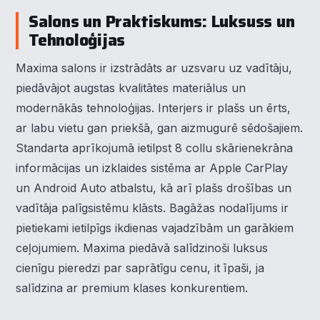
Salons un Praktiskums: Luksuss un
Tehnoloģijas
Maxima salons ir izstrādāts ar uzsvaru uz vadītāju,
piedāvājot augstas kvalitātes materiālus un
modernākās tehnoloģijas. Interjers ir plašs un ērts,
ar labu vietu gan priekšā, gan aizmugurē sēdošajiem.
Standarta aprīkojumā ietilpst 8 collu skārienekrāna
informācijas un izklaides sistēma ar Apple CarPlay
un Android Auto atbalstu, kā arī plašs drošības un
vadītāja palīgsistēmu klāsts. Bagāžas nodalījums ir
pietiekami ietilpīgs ikdienas vajadzībām un garākiem
ceļojumiem. Maxima piedāvā salīdzinoši luksus
cienīgu pieredzi par saprātīgu cenu, it īpaši, ja
salīdzina ar premium klases konkurentiem.