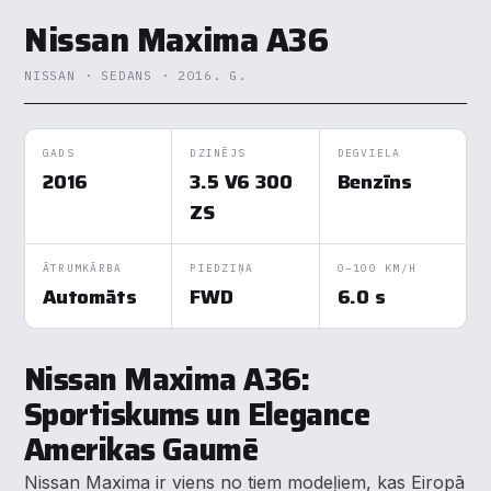
Nissan Maxima A36
NISSAN · SEDANS · 2016. G.
GADS
DZINĒJS
DEGVIELA
2016
3.5 V6 300
Benzīns
ZS
ĀTRUMKĀRBA
PIEDZIŅA
0–100 KM/H
Automāts
FWD
6.0 s
Nissan Maxima A36:
Sportiskums un Elegance
Amerikas Gaumē
Nissan Maxima ir viens no tiem modeļiem, kas Eiropā