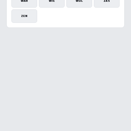
WAR
WIE
WUL
ZAS
ZEN