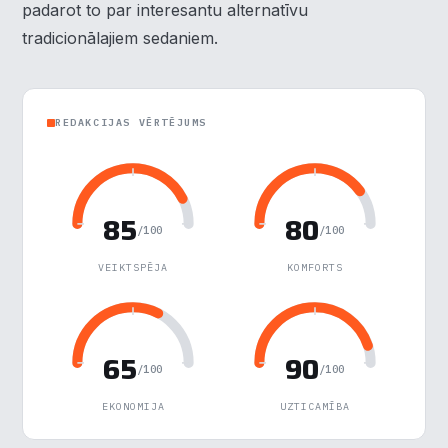
padarot to par interesantu alternatīvu
pārvietoties un veikt noteiktas funkcijas. Zemāk katras
tradicionālajiem sedaniem.
piekrišanas kategorijā atradīsiet detalizētu informāciju par
visām sīk
... Rādīt vairāk
Nepieciešamās
▶
Vienmēr aktīvs
REDAKCIJAS VĒRTĒJUMS
Funkcionālais
▶
85
80
Analītika
▶
/100
/100
VEIKTSPĒJA
KOMFORTS
Veiktspēja
▶
Reklāma
▶
65
90
/100
/100
Noraidīt visu
EKONOMIJA
UZTICAMĪBA
Saglabāt preferences