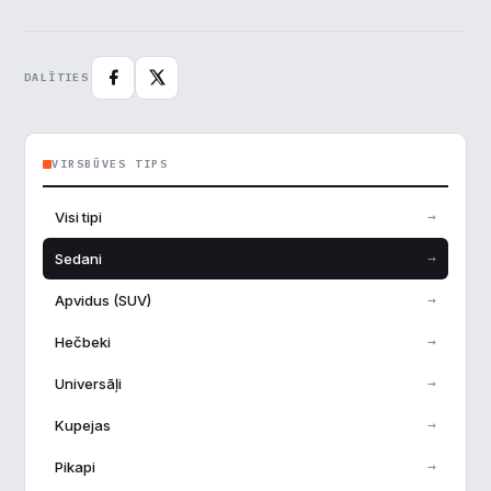
Pieņemt visu
DALĪTIES
VIRSBŪVES TIPS
→
Visi tipi
→
Sedani
→
Apvidus (SUV)
→
Hečbeki
→
Universāļi
→
Kupejas
→
Pikapi