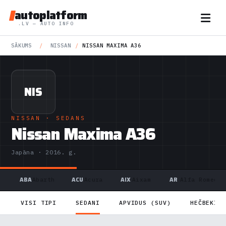
autoplatform
.LV — AUTO INFO
SĀKUMS
/
NISSAN
/
NISSAN MAXIMA A36
NIS
NISSAN
· SEDANS
Nissan Maxima A36
Japāna · 2016. g.
ABA
ACU
AIX
AR
Abarth
Acura
Aixam
Alfa Romeo
VISI TIPI
SEDANI
APVIDUS (SUV)
HEČBEKI