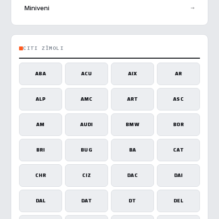
→
Miniveni
CITI ZĪMOLI
ABA
ACU
AIX
AR
ALP
AMC
ART
ASC
AM
AUDI
BMW
BOR
BRI
BUG
BA
CAT
CHR
CIZ
DAC
DAI
DAL
DAT
DT
DEL