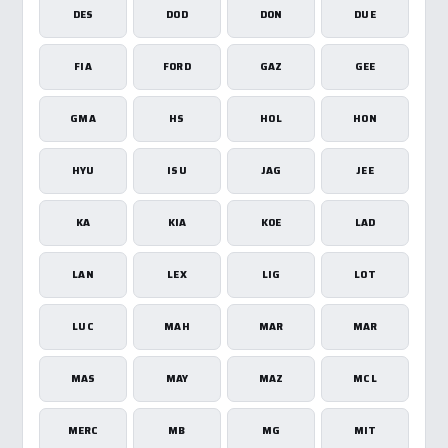
DES
DOD
DON
DUE
FIA
FORD
GAZ
GEE
GMA
HS
HOL
HON
HYU
ISU
JAG
JEE
KA
KIA
KOE
LAD
LAN
LEX
LIG
LOT
LUC
MAH
MAR
MAR
MAS
MAY
MAZ
MCL
MERC
MB
MG
MIT