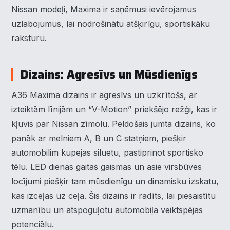
Nissan modeļi, Maxima ir saņēmusi ievērojamus
uzlabojumus, lai nodrošinātu atšķirīgu, sportiskāku
raksturu.
Dizains: Agresīvs un Mūsdienīgs
A36 Maxima dizains ir agresīvs un uzkrītošs, ar
izteiktām līnijām un “V-Motion” priekšējo režģi, kas ir
kļuvis par Nissan zīmolu. Peldošais jumta dizains, ko
panāk ar melniem A, B un C statņiem, piešķir
automobilim kupejas siluetu, pastiprinot sportisko
tēlu. LED dienas gaitas gaismas un asie virsbūves
locījumi piešķir tam mūsdienīgu un dinamisku izskatu,
kas izceļas uz ceļa. Šis dizains ir radīts, lai piesaistītu
uzmanību un atspoguļotu automobiļa veiktspējas
potenciālu.