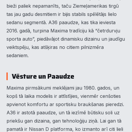
bieži paliek nepamanīts, taču Ziemeļamerikas tirgū
tas jau gadu desmitiem ir bijis stabils spēlētājs lielo
sedanu segmentā. A36 paaudze, kas tika ieviesta
2016. gadā, turpina Maxima tradīciju kā “četrdurvju
sporta auto”, piedāvājot dinamisku dizainu un jaudīgu
veiktspēju, kas atšķiras no citiem pilnizmēra
sedaniem.
Vēsture un Paaudze
Maxima pirmsākumi meklējami jau 1980. gados, un
kopš tā laika modelis ir attīstījies, vienmēr cenšoties
apvienot komfortu ar sportisku braukšanas pieredzi.
A36 ir astotā paaudze, un tā iezīmē būtisku soli uz
priekšu gan dizaina, gan tehnoloģiju ziņā. Lai gan tā
pamatā ir Nissan D platforma, ko izmanto arī citi lieli