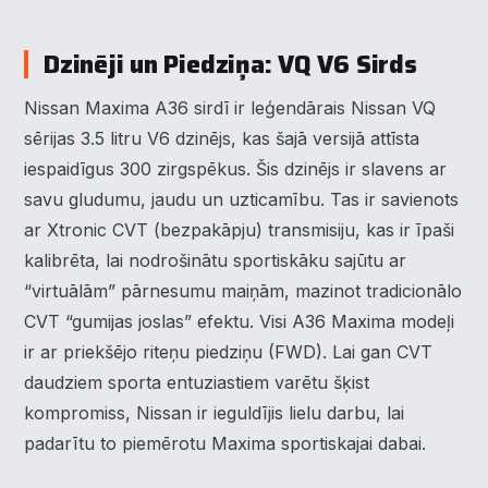
Dzinēji un Piedziņa: VQ V6 Sirds
Nissan Maxima A36 sirdī ir leģendārais Nissan VQ
sērijas 3.5 litru V6 dzinējs, kas šajā versijā attīsta
iespaidīgus 300 zirgspēkus. Šis dzinējs ir slavens ar
savu gludumu, jaudu un uzticamību. Tas ir savienots
ar Xtronic CVT (bezpakāpju) transmisiju, kas ir īpaši
kalibrēta, lai nodrošinātu sportiskāku sajūtu ar
“virtuālām” pārnesumu maiņām, mazinot tradicionālo
CVT “gumijas joslas” efektu. Visi A36 Maxima modeļi
ir ar priekšējo riteņu piedziņu (FWD). Lai gan CVT
daudziem sporta entuziastiem varētu šķist
kompromiss, Nissan ir ieguldījis lielu darbu, lai
padarītu to piemērotu Maxima sportiskajai dabai.