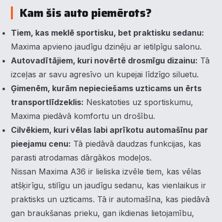
Kam šis auto piemērots?
Tiem, kas meklē sportisku, bet praktisku sedanu:
Maxima apvieno jaudīgu dzinēju ar ietilpīgu salonu.
Autovadītājiem, kuri novērtē drosmīgu dizainu:
Tā
izceļas ar savu agresīvo un kupejai līdzīgo siluetu.
Ģimenēm, kurām nepieciešams uzticams un ērts
transportlīdzeklis:
Neskatoties uz sportiskumu,
Maxima piedāvā komfortu un drošību.
Cilvēkiem, kuri vēlas labi aprīkotu automašīnu par
pieejamu cenu:
Tā piedāvā daudzas funkcijas, kas
parasti atrodamas dārgākos modeļos.
Nissan Maxima A36 ir lieliska izvēle tiem, kas vēlas
atšķirīgu, stilīgu un jaudīgu sedanu, kas vienlaikus ir
×
Piekrišanas preferences
praktisks un uzticams. Tā ir automašīna, kas piedāvā
gan braukšanas prieku, gan ikdienas lietojamību,
Mēs izmantojam sīkdatnes, lai palīdzētu jums efektīvi