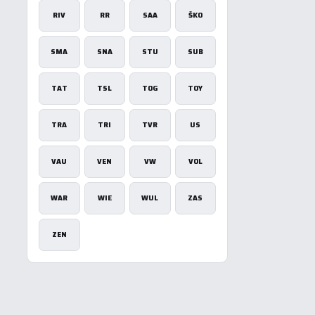
RIV
RR
SAA
ŠKO
SMA
SNA
STU
SUB
TAT
TSL
TOG
TOY
TRA
TRI
TVR
US
VAU
VEN
VW
VOL
WAR
WIE
WUL
ZAS
ZEN