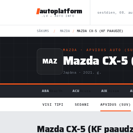
autoplatform
sestdien, 08. au
.LV — AUTO INFO
SĀKUMS
/
MAZDA
/
MAZDA CX-5 (KF PAAUDZE)
MAZDA
· APVIDUS AUTO (SU
Mazda CX-5 
MAZ
Japāna · 2021. g.
ABA
ACU
AIX
A
Abarth
Acura
Aixam
VISI TIPI
SEDANI
APVIDUS (SUV)
Mazda CX-5 (KF paaudz