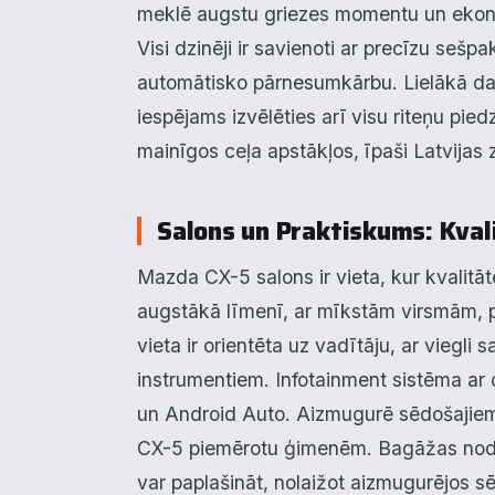
meklē augstu griezes momentu un ekon
F
▶
Visi dzinēji ir savienoti ar precīzu seš
automātisko pārnesumkārbu. Lielākā daļa
An
▶
iespējams izvēlēties arī visu riteņu pied
V
▶
mainīgos ceļa apstākļos, īpaši Latvijas 
R
▶
Salons un Praktiskums: Kval
Mazda CX-5 salons ir vieta, kur kvalitāt
N
augstākā līmenī, ar mīkstām virsmām, 
vieta ir orientēta uz vadītāju, ar vieg
instrumentiem. Infotainment sistēma ar c
un Android Auto. Aizmugurē sēdošajiem 
CX-5 piemērotu ģimenēm. Bagāžas nodalīj
var paplašināt, nolaižot aizmugurējos s