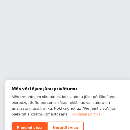
Mēs vērtējam jūsu privātumu
Mēs izmantojam sīkdatnes, lai uzlabotu jūsu pārlūkošanas
pieredzi, rādītu personalizētas reklāmas vai saturu un
analizētu mūsu trafiku. Noklikšķinot uz "Pieņemt visu", jūs
piekrītat sīkdatņu izmantošanai.
Sīkdatņu politika
Pieņemt visu
Noraidīt visu