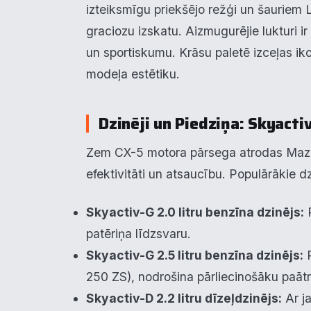
izteiksmīgu priekšējo režģi un šauriem L
graciozu izskatu. Aizmugurējie lukturi ir k
un sportiskumu. Krāsu paletē izceļas iko
modeļa estētiku.
Dzinēji un Piedziņa: Skyacti
Zem CX-5 motora pārsega atrodas Mazda 
efektivitāti un atsaucību. Populārākie dzi
Pie
Skyactiv-G 2.0 litru benzīna dzinējs:
P
Mēs i
patēriņa līdzsvaru.
notei
info
Skyactiv-G 2.5 litru benzīna dzinējs:
P
250 ZS), nodrošina pārliecinošāku paāt
N
▶
Skyactiv-D 2.2 litru dīzeļdzinējs:
Ar ja