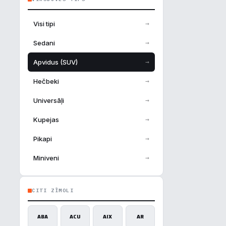
→
Visi tipi
→
Sedani
→
Apvidus (SUV)
→
Hečbeki
→
Universāļi
→
Kupejas
→
Pikapi
→
Miniveni
CITI ZĪMOLI
ABA
ACU
AIX
AR