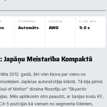
A
ĀTRUMKĀRBA
PIEDZIŅA
0–100 KM/H
ns
Automāts
AWD
9.0 s
: Japāņu Meistarība Kompaktā
tēta 2012. gadā, ātri vien kļuva par vienu no
modeļiem Japānas autoražotāja klāstā. Tā bija pirmā
ul of Motion” dizaina filozofiju un “Skyactiv
ijas. Mēs aplūkosim otro paaudzi, ar šasijas kodu KF,
 CX-5 pozīcijas kā vienam no segmenta līderiem,