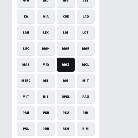
HYU
ISU
JAG
JEE
KA
KIA
KOE
LAD
LAN
LEX
LIG
LOT
LUC
MAH
MAR
MAR
MAS
MAY
MAZ
MCL
×
MERC
MB
MG
MIT
MIT
NIS
OPEL
PAG
u
PAN
PER
PEU
PIN
POL
POR
REN
RIM
tīvs