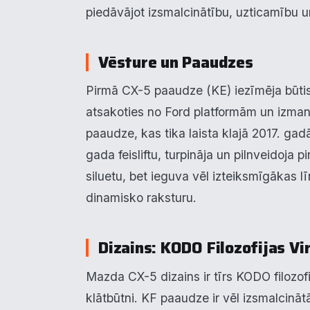
piedāvājot izsmalcinātību, uzticamību 
Vēsture un Paaudzes
Pirmā CX-5 paaudze (KE) iezīmēja būtis
atsakoties no Ford platformām un izman
paaudze, kas tika laista klajā 2017. ga
gada feisliftu, turpināja un pilnveidoj
siluetu, bet ieguva vēl izteiksmīgākas 
dinamisko raksturu.
Dizains: KODO Filozofijas Vi
Mazda CX-5 dizains ir tīrs KODO filozof
klātbūtni. KF paaudze ir vēl izsmalcināt