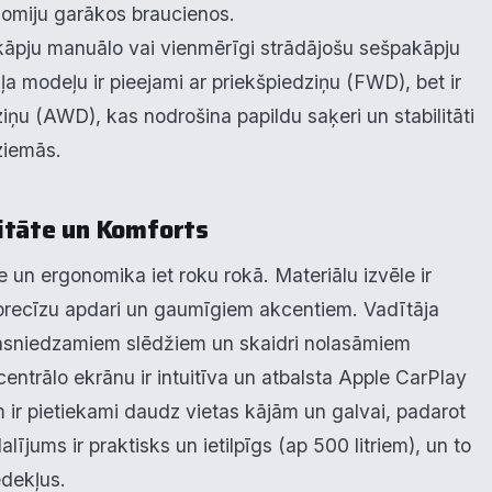
omiju garākos braucienos.
unkcionālais
pakāpju manuālo vai vienmērīgi strādājošu sešpakāpju
 modeļu ir pieejami ar priekšpiedziņu (FWD), bet ir
alītika
ziņu (AWD), kas nodrošina papildu saķeri un stabilitāti
eiktspēja
ziemās.
eklāma
itāte un Komforts
e un ergonomika iet roku rokā. Materiālu izvēle ir
oraidīt visu
Saglabāt preferences
Pieņemt visu
precīzu apdari un gaumīgiem akcentiem. Vadītāja
li sasniedzamiem slēdžiem un skaidri nolasāmiem
entrālo ekrānu ir intuitīva un atbalsta Apple CarPlay
ir pietiekami daudz vietas kājām un galvai, padarot
ums ir praktisks un ietilpīgs (ap 500 litriem), un to
ēdekļus.