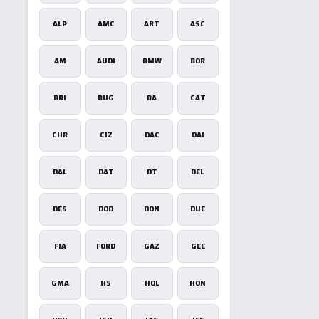
ALP
AMC
ART
ASC
AM
AUDI
BMW
BOR
BRI
BUG
BA
CAT
CHR
CIZ
DAC
DAI
DAL
DAT
DT
DEL
DES
DOD
DON
DUE
FIA
FORD
GAZ
GEE
GMA
HS
HOL
HON