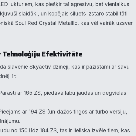
ED lukturiem, kas piešķir tai agresīvu, bet vienlaikus
ļuvuši slaidāki, un kopējais siluets izstaro stabilitāti
niskā Soul Red Crystal Metallic, kas vēl vairāk uzsver
v Tehnoloģiju Efektivitāte
slavenie Skyactiv dzinēji, kas ir pazīstami ar savu
nēji ir:
krišanas preferences
arasti ar 165 ZS, piedāvā labu jaudas un degvielas
zmantojam sīkdatnes, lai palīdzētu jums efektīvi pārvietoties un veikt
ktas funkcijas. Zemāk katras piekrišanas kategorijā atradīsiet detalizēt
rmāciju par visām sīk
... Rādīt vairāk
ieejams ar 194 ZS (un dažos tirgos ar turbo versiju,
rinājumu.
epieciešamās
Vienmēr ak
udu no 150 līdz 184 ZS, tas ir lieliska izvēle tiem, kas