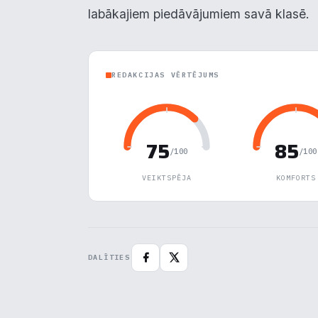
labākajiem piedāvājumiem savā klasē.
REDAKCIJAS VĒRTĒJUMS
75
85
/100
/100
VEIKTSPĒJA
KOMFORTS
DALĪTIES