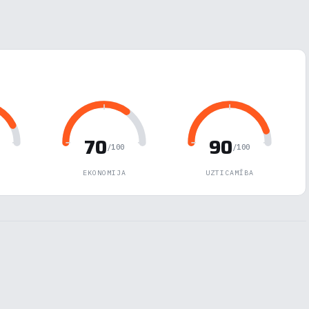
70
90
/100
/100
EKONOMIJA
UZTICAMĪBA