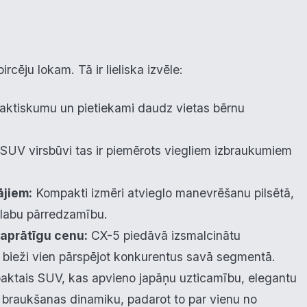
cēju lokam. Tā ir lieliska izvēle:
aktiskumu un pietiekami daudz vietas bērnu
UV virsbūvi tas ir piemērots viegliem izbraukumiem
ājiem:
Kompakti izmēri atvieglo manevrēšanu pilsētā,
 labu pārredzamību.
saprātīgu cenu:
CX-5 piedāvā izsmalcinātu
, bieži vien pārspējot konkurentus savā segmentā.
aktais SUV, kas apvieno japāņu uzticamību, elegantu
u braukšanas dinamiku, padarot to par vienu no