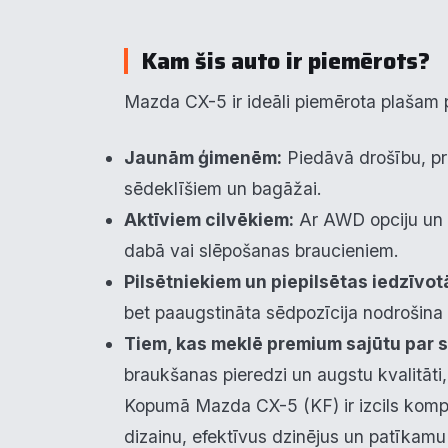
Kam šis auto ir piemērots?
Mazda CX-5 ir ideāli piemērota plašam pir
Jaunām ģimenēm:
Piedāvā drošību, pr
sēdeklīšiem un bagāžai.
Aktīviem cilvēkiem:
Ar AWD opciju un S
dabā vai slēpošanas braucieniem.
Pilsētniekiem un piepilsētas iedzīvot
bet paaugstināta sēdpozīcija nodrošina
Tiem, kas meklē premium sajūtu par 
braukšanas pieredzi un augstu kvalitāti
Kopumā Mazda CX-5 (KF) ir izcils komp
dizainu, efektīvus dzinējus un patīkam