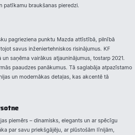
un patīkamu braukšanas pieredzi.
ku pagrieziena punktu Mazda attīstībā, pilnībā
tojot savus inženiertehniskos risinājumus. KF
dā un saņēma vairākus atjauninājumus, tostarp 2021.
a pirmās paaudzes panākumus. Tā saglabāja atpazīstamo
līnijas un modernākas detaļas, kas akcentē tā
rsotne
ijas piemērs – dinamisks, elegants un ar spēcīgu
āka par savu priekšgājēju, ar plūstošām līnijām,