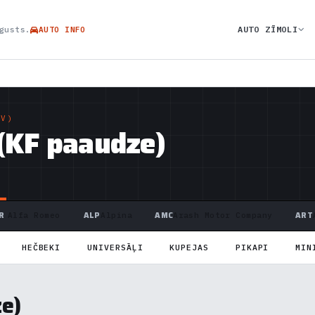
AUTO ZĪMOLI
gusts.
AUTO INFO
V)
(KF paaudze)
R
ALP
AMC
ART
Alfa Romeo
Alpina
Arash Motor Company
HEČBEKI
UNIVERSĀĻI
KUPEJAS
PIKAPI
MIN
e)