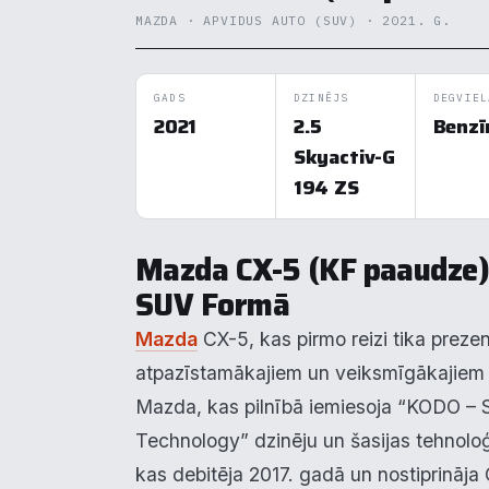
MAZDA · APVIDUS AUTO (SUV) · 2021. G.
GADS
DZINĒJS
DEGVIEL
2021
2.5
Benzī
Skyactiv-G
194 ZS
Mazda CX-5 (KF paaudze)
SUV Formā
Mazda
CX-5, kas pirmo reizi tika prezen
atpazīstamākajiem un veiksmīgākajiem 
Mazda, kas pilnībā iemiesoja “KODO – So
Technology” dzinēju un šasijas tehnoloģ
kas debitēja 2017. gadā un nostiprināja