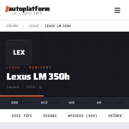
autoplatform
.LV — AUTO INFO
SĀKUMS
/
LEXUS
/
LEXUS LM 350H
LEX
LEXUS
· MINIVENS
Lexus LM 350h
Japāna · 2024. g.
ABA
ACU
AIX
AR
Abarth
Acura
Aixam
Alfa Romeo
VISI TIPI
SEDANI
APVIDUS (SUV)
HEČBEKI