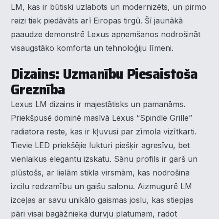
LM, kas ir būtiski uzlabots un modernizēts, un pirmo
reizi tiek piedāvāts arī Eiropas tirgū. Šī jaunākā
paaudze demonstrē Lexus apņemšanos nodrošināt
visaugstāko komforta un tehnoloģiju līmeni.
Dizains: Uzmanību Piesaistoša
Greznība
Lexus LM dizains ir majestātisks un pamanāms.
Priekšpusē dominē masīvā Lexus “Spindle Grille”
radiatora reste, kas ir kļuvusi par zīmola vizītkarti.
Tievie LED priekšējie lukturi piešķir agresīvu, bet
vienlaikus elegantu izskatu. Sānu profils ir garš un
plūstošs, ar lielām stikla virsmām, kas nodrošina
izcilu redzamību un gaišu salonu. Aizmugurē LM
izceļas ar savu unikālo gaismas joslu, kas stiepjas
pāri visai bagāžnieka durvju platumam, radot