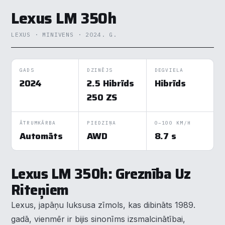
Lexus LM 350h
LEXUS · MINIVENS · 2024. G.
GADS
DZINĒJS
DEGVIELA
2024
2.5 Hibrīds
Hibrīds
250 ZS
ĀTRUMKĀRBA
PIEDZIŅA
0–100 KM/H
Automāts
AWD
8.7 s
Lexus LM 350h: Greznība Uz
Riteņiem
Lexus, japāņu luksusa zīmols, kas dibināts 1989.
gadā, vienmēr ir bijis sinonīms izsmalcinātībai,