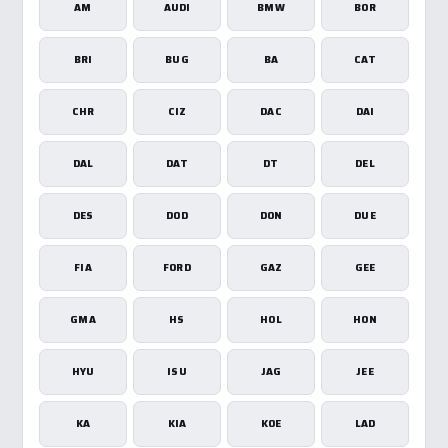
AM
AUDI
BMW
BOR
BRI
BUG
BA
CAT
CHR
CIZ
DAC
DAI
DAL
DAT
DT
DEL
DES
DOD
DON
DUE
FIA
FORD
GAZ
GEE
GMA
HS
HOL
HON
HYU
ISU
JAG
JEE
KA
KIA
KOE
LAD