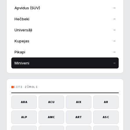
→
Apvidus (SUV)
→
Hečbeki
→
Universāļi
→
Kupejas
→
Pikapi
→
Miniveni
CITI ZĪMOLI
ABA
ACU
AIX
AR
ALP
AMC
ART
ASC