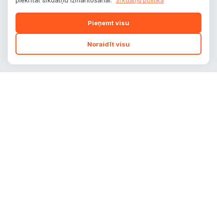
piekrītat sīkdatņu izmantošanai.
Sīkdatņu politika
Pieņemt visu
Noraidīt visu
autoplatform
.
lv
Auto zīmoli, modeļi un tehniskie dati — viss
vienuviet.
info@autoplatform.lv