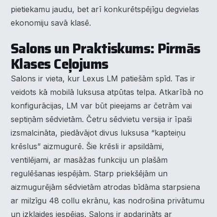
pietiekamu jaudu, bet arī konkurētspējīgu degvielas
ekonomiju savā klasē.
Salons un Praktiskums: Pirmās
Klases Ceļojums
Salons ir vieta, kur Lexus LM patiešām spīd. Tas ir
veidots kā mobilā luksusa atpūtas telpa. Atkarībā no
konfigurācijas, LM var būt pieejams ar četrām vai
septiņām sēdvietām. Četru sēdvietu versija ir īpaši
izsmalcināta, piedāvājot divus luksusa “kapteiņu
krēslus” aizmugurē. Šie krēsli ir apsildāmi,
ventilējami, ar masāžas funkciju un plašām
regulēšanas iespējām. Starp priekšējām un
aizmugurējām sēdvietām atrodas bīdāma starpsiena
ar milzīgu 48 collu ekrānu, kas nodrošina privātumu
un izklaides iespējas. Salons ir apdarināts ar