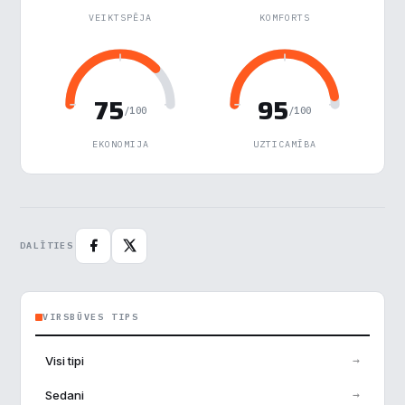
VEIKTSPĒJA
KOMFORTS
Noraidīt visu
Saglabāt preferences
75
95
/100
/100
Pieņemt visu
EKONOMIJA
UZTICAMĪBA
DALĪTIES
VIRSBŪVES TIPS
→
Visi tipi
→
Sedani