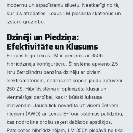
modernu un atpazīstamu siluetu. Neatkarīgi no tā,
kur jūs atrodaties, Lexus LM piesaista skatienus un
izstaro greznību.
Dzinēji un Piedziņa:
Efektivitāte un Klusums
Eiropas tirgū Lexus LM ir pieejams ar 350h
hibrīddzinēja konfigurāciju. Šī sistēma apvieno 2.5
litru četrcilindru benzīna dzinēju ar diviem
elektromotoriem, nodrošinot kopējo jaudu aptuveni
250 ZS. Hibrīdsistēma ir optimizēta klusai un
vienmērīgai darbībai, kas ir būtiski luksusa
minivenam. Jauda tiek novadīta uz visiem četriem
riteņiem (AWD) ar Lexus E-Four sistēmas palīdzību,
kas nodrošina drošu saķeri dažādos apstākļos.
Pateicoties hibrīddzinējam, LM 350h piedāvā ne tikai