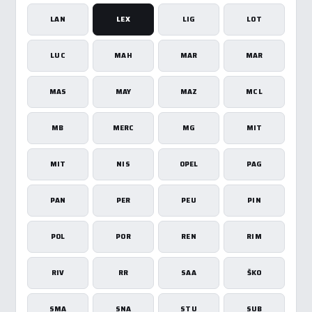
LAN
LEX
LIG
LOT
LUC
MAH
MAR
MAR
MAS
MAY
MAZ
MCL
MB
MERC
MG
MIT
MIT
NIS
OPEL
PAG
PAN
PER
PEU
PIN
POL
POR
REN
RIM
RIV
RR
SAA
ŠKO
SMA
SNA
STU
SUB