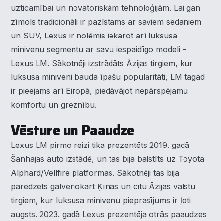
uzticamībai un novatoriskām tehnoloģijām. Lai gan
zīmols tradicionāli ir pazīstams ar saviem sedaniem
un SUV, Lexus ir nolēmis iekarot arī luksusa
minivenu segmentu ar savu iespaidīgo modeli –
Lexus LM. Sākotnēji izstrādāts Āzijas tirgiem, kur
luksusa miniveni bauda īpašu popularitāti, LM tagad
ir pieejams arī Eiropā, piedāvājot nepārspējamu
komfortu un greznību.
Vēsture un Paaudze
Lexus LM pirmo reizi tika prezentēts 2019. gadā
Šanhajas auto izstādē, un tas bija balstīts uz Toyota
Alphard/Vellfire platformas. Sākotnēji tas bija
paredzēts galvenokārt Ķīnas un citu Āzijas valstu
tirgiem, kur luksusa minivenu pieprasījums ir ļoti
augsts. 2023. gadā Lexus prezentēja otrās paaudzes