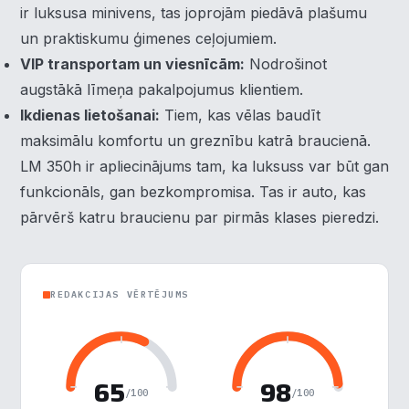
ir luksusa minivens, tas joprojām piedāvā plašumu
×
Piekrišanas preferences
un praktiskumu ģimenes ceļojumiem.
VIP transportam un viesnīcām:
Nodrošinot
augstākā līmeņa pakalpojumus klientiem.
Mēs izmantojam sīkdatnes, lai palīdzētu jums efektīvi
pārvietoties un veikt noteiktas funkcijas. Zemāk katras
Ikdienas lietošanai:
Tiem, kas vēlas baudīt
piekrišanas kategorijā atradīsiet detalizētu informāciju par
maksimālu komfortu un greznību katrā braucienā.
visām sīk
... Rādīt vairāk
LM 350h ir apliecinājums tam, ka luksuss var būt gan
funkcionāls, gan bezkompromisa. Tas ir auto, kas
Nepieciešamās
▶
Vienmēr aktīvs
pārvērš katru braucienu par pirmās klases pieredzi.
Funkcionālais
▶
Analītika
▶
REDAKCIJAS VĒRTĒJUMS
Veiktspēja
▶
65
98
Reklāma
▶
/100
/100