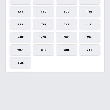
TAT
TSL
TOG
TOY
TRA
TRI
TVR
US
VAU
VEN
VW
VOL
WAR
WIE
WUL
ZAS
ZEN