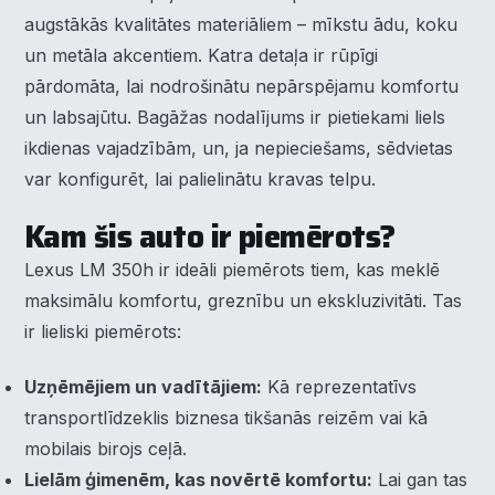
augstākās kvalitātes materiāliem – mīkstu ādu, koku
un metāla akcentiem. Katra detaļa ir rūpīgi
pārdomāta, lai nodrošinātu nepārspējamu komfortu
un labsajūtu. Bagāžas nodalījums ir pietiekami liels
ikdienas vajadzībām, un, ja nepieciešams, sēdvietas
var konfigurēt, lai palielinātu kravas telpu.
Kam šis auto ir piemērots?
Lexus LM 350h ir ideāli piemērots tiem, kas meklē
maksimālu komfortu, greznību un ekskluzivitāti. Tas
ir lieliski piemērots:
Uzņēmējiem un vadītājiem:
Kā reprezentatīvs
transportlīdzeklis biznesa tikšanās reizēm vai kā
mobilais birojs ceļā.
Lielām ģimenēm, kas novērtē komfortu:
Lai gan tas