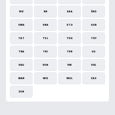
RIV
RR
SAA
ŠKO
SMA
SNA
STU
SUB
TAT
TSL
TOG
TOY
TRA
TRI
TVR
US
VAU
VEN
VW
VOL
WAR
WIE
WUL
ZAS
ZEN