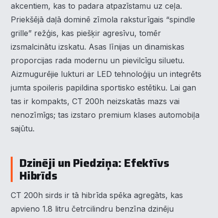
akcentiem, kas to padara atpazīstamu uz ceļa.
Priekšējā daļā dominē zīmola raksturīgais “spindle
grille” režģis, kas piešķir agresīvu, tomēr
izsmalcinātu izskatu. Asas līnijas un dinamiskas
proporcijas rada modernu un pievilcīgu siluetu.
Aizmugurējie lukturi ar LED tehnoloģiju un integrēts
jumta spoileris papildina sportisko estētiku. Lai gan
tas ir kompakts, CT 200h neizskatās mazs vai
nenozīmīgs; tas izstaro premium klases automobiļa
sajūtu.
Dzinēji un Piedziņa: Efektīvs
Hibrīds
CT 200h sirds ir tā hibrīda spēka agregāts, kas
apvieno 1.8 litru četrcilindru benzīna dzinēju