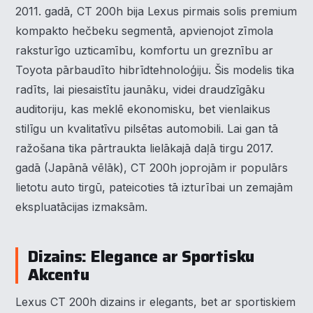
2011. gadā, CT 200h bija Lexus pirmais solis premium
kompakto hečbeku segmentā, apvienojot zīmola
raksturīgo uzticamību, komfortu un greznību ar
Toyota pārbaudīto hibrīdtehnoloģiju. Šis modelis tika
radīts, lai piesaistītu jaunāku, videi draudzīgāku
auditoriju, kas meklē ekonomisku, bet vienlaikus
stilīgu un kvalitatīvu pilsētas automobili. Lai gan tā
ražošana tika pārtraukta lielākajā daļā tirgu 2017.
gadā (Japānā vēlāk), CT 200h joprojām ir populārs
lietotu auto tirgū, pateicoties tā izturībai un zemajām
ekspluatācijas izmaksām.
Dizains: Elegance ar Sportisku
Akcentu
Lexus CT 200h dizains ir elegants, bet ar sportiskiem