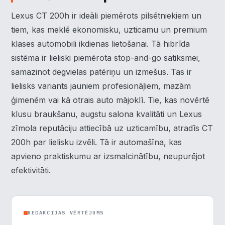
Lexus CT 200h ir ideāli piemērots pilsētniekiem un
tiem, kas meklē ekonomisku, uzticamu un premium
klases automobili ikdienas lietošanai. Tā hibrīda
sistēma ir lieliski piemērota stop-and-go satiksmei,
samazinot degvielas patēriņu un izmešus. Tas ir
lielisks variants jauniem profesionāļiem, mazām
ģimenēm vai kā otrais auto mājoklī. Tie, kas novērtē
klusu braukšanu, augstu salona kvalitāti un Lexus
zīmola reputāciju attiecībā uz uzticamību, atradīs CT
200h par lielisku izvēli. Tā ir automašīna, kas
apvieno praktiskumu ar izsmalcinātību, neupurējot
×
Piekrišanas preferences
efektivitāti.
Mēs izmantojam sīkdatnes, lai palīdzētu jums efektīvi
pārvietoties un veikt noteiktas funkcijas. Zemāk katras
piekrišanas kategorijā atradīsiet detalizētu informāciju par
REDAKCIJAS VĒRTĒJUMS
visām sīk
... Rādīt vairāk