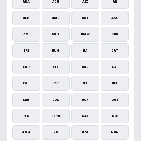
ABA
ACU
AIX
AR
ALP
AMC
ART
ASC
AM
AUDI
BMW
BOR
BRI
BUG
BA
CAT
CHR
CIZ
DAC
DAI
DAL
DAT
DT
DEL
DES
DOD
DON
DUE
FIA
FORD
GAZ
GEE
GMA
HS
HOL
HON