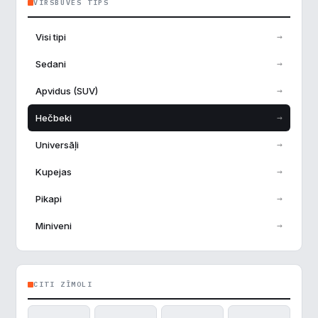
VIRSBŪVES TIPS
→
Visi tipi
→
Sedani
→
Apvidus (SUV)
→
Hečbeki
→
Universāļi
→
Kupejas
→
Pikapi
→
Miniveni
CITI ZĪMOLI