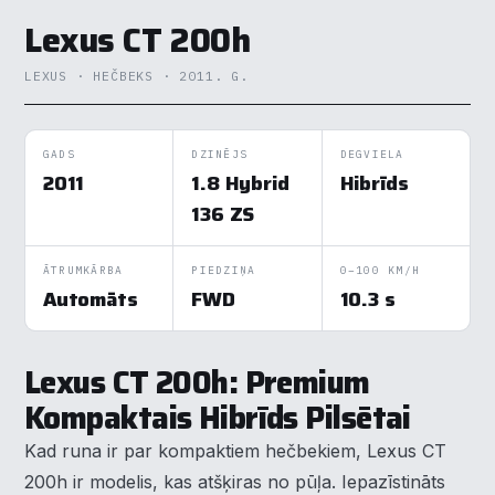
Lexus CT 200h
LEXUS · HEČBEKS · 2011. G.
GADS
DZINĒJS
DEGVIELA
2011
1.8 Hybrid
Hibrīds
136 ZS
ĀTRUMKĀRBA
PIEDZIŅA
0–100 KM/H
Automāts
FWD
10.3 s
Lexus CT 200h: Premium
Kompaktais Hibrīds Pilsētai
Kad runa ir par kompaktiem hečbekiem, Lexus CT
200h ir modelis, kas atšķiras no pūļa. Iepazīstināts