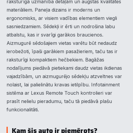
raksturīgā uzmanība detaļām un augstas kvalitātes
materiāliem. Paneļa dizains ir moderns un
ergonomisks, ar visiem vadības elementiem viegli
sasniedzamiem. Sēdekļi ir ērti un nodrošina labu
atbalstu, kas ir svarīgi garākos braucienos.
Aizmugurē sēdošajiem vietas varētu būt nedaudz
ierobežoti, īpaši garākiem pasažieriem, taču tas ir
raksturīgi kompaktiem hečbekiem. Bagāžas
nodalījums piedāvā pietiekami daudz vietas ikdienas
vajadzībām, un aizmugurējo sēdekļu atzveltnes var
nolaist, lai palielinātu kravas ietilpību. Infotainment
sistēma ar Lexus Remote Touch kontrolieri var
prasīt nelielu pieradumu, taču tā piedāvā plašu
funkcionalitāti.
Kam šis auto ir piemērots?