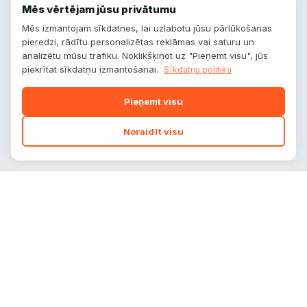
Mēs vērtējam jūsu privātumu
Mēs izmantojam sīkdatnes, lai uzlabotu jūsu pārlūkošanas
pieredzi, rādītu personalizētas reklāmas vai saturu un
analizētu mūsu trafiku. Noklikšķinot uz "Pieņemt visu", jūs
piekrītat sīkdatņu izmantošanai.
Sīkdatņu politika
Pieņemt visu
Noraidīt visu
autoplatform
.
lv