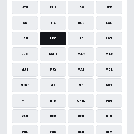
HYU
ISU
JAG
JEE
KA
KIA
KOE
LAD
LAN
LEX
LIG
LOT
LUC
MAH
MAR
MAR
MAS
MAY
MAZ
MCL
MERC
MB
MG
MIT
MIT
NIS
OPEL
PAG
PAN
PER
PEU
PIN
POL
POR
REN
RIM