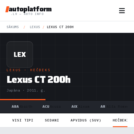
autoplatform
.LV — AUTO INFO
SĀKUMS
/
LEXUS
/
LEXUS CT 200H
LEX
LEXUS
· HEČBEKS
Lexus CT 200h
Japāna · 2011. g.
ABA
ACU
AIX
AR
Abarth
Acura
Aixam
Alfa Romeo
VISI TIPI
SEDANI
APVIDUS (SUV)
HEČBEKI