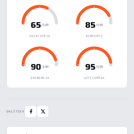
Nepieciešamās
▶
Vienmēr aktīvs
65
85
/100
/100
Funkcionālais
▶
VEIKTSPĒJA
KOMFORTS
Analītika
▶
Veiktspēja
▶
90
95
/100
/100
Reklāma
▶
EKONOMIJA
UZTICAMĪBA
Noraidīt visu
DALĪTIES
Saglabāt preferences
Pieņemt visu