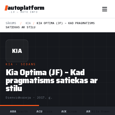
autoplatform
.LV — AUTO INFO
SĀKUMS
/
KIA
/
KIA OPTIMA (JF) – KAD PRAGMATISMS
SATIEKAS AR STILU
KIA
KIA
· SEDANS
Kia Optima (JF) – Kad
pragmatisms satiekas ar
stilu
Dienvidkoreja · 2017. g.
ABA
ACU
AIX
AR
Abarth
Acura
Aixam
Alfa Romeo