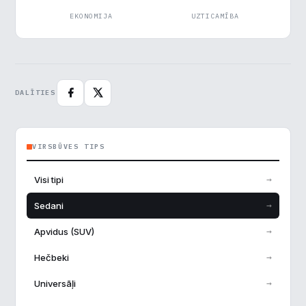
EKONOMIJA
UZTICAMĪBA
DALĪTIES
VIRSBŪVES TIPS
→
Visi tipi
→
Sedani
→
Apvidus (SUV)
→
Hečbeki
→
Universāļi