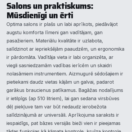
Salons un praktiskums:
Mūsdienīgi un ērti
Optima salons ir plašs un labi aprīkots, piedāvājot
augstu komforta līmeni gan vadītājam, gan
pasažieriem. Materiālu kvalitāte ir uzlabota,
salīdzinot ar iepriekšējām paaudzēm, un ergonomika
ir pārdomāta. Vadītāja vieta ir labi organizēta, ar
viegli sasniedzamām vadības ierīcēm un skaidri
nolasāmiem instrumentiem. Aizmugurē sēdošajiem ir
pietiekami daudz vietas kājām un galvai, padarot
garākus braucienus patīkamus. Bagāžas nodalījums
ir ietilpīgs (ap 510 litriem), lai gan sedana virsbūves
dēļ piekļuve tam var būt nedaudz ierobežota
salīdzinājumā ar universāli. Aprīkojuma saraksts ir
iespaidīgs, pat bāzes versijās bieži vien ir pieejamas
tādas funkcijas kā klimata kontrole, kruīza kontrole