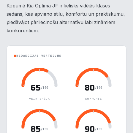
Kopumā Kia Optima JF ir lielisks vidējās klases
Analītika
▶
sedans, kas apvieno stilu, komfortu un praktiskumu,
piedāvājot pārliecinošu alternatīvu labi zināmiem
Veiktspēja
▶
konkurentiem.
Reklāma
▶
REDAKCIJAS VĒRTĒJUMS
Noraidīt visu
Saglabāt preferences
65
80
/100
/100
Pieņemt visu
VEIKTSPĒJA
KOMFORTS
85
90
/100
/100