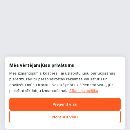
Mēs vērtējam jūsu privātumu
Mēs izmantojam sīkdatnes, lai uzlabotu jūsu pārlūkošanas
pieredzi, rādītu personalizētas reklāmas vai saturu un
analizētu mūsu trafiku. Noklikšķinot uz "Pieņemt visu", jūs
piekrītat sīkdatņu izmantošanai.
Sīkdatņu politika
Pieņemt visu
Noraidīt visu