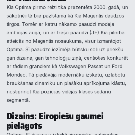
Kia Optima pirmo reizi tika prezentēta 2000. gadā, un
sākotnēji tā bija pazīstama kā Kia Magentis daudzos
tirgos. Tomēr ar katru nākamo paaudzi modeļa
ambīcijas auga, un ar trešo paaudzi (JF) Kia pilnībā
atteicās no Magentis nosaukuma, visur izmantojot
Optima. Šī paaudze iezīmēja būtisku soli uz priekšu
gan dizaina, gan tehnoloģiju ziņā, cenšoties konkurēt
ar tādiem grandiem kā Volkswagen Passat un Ford
Mondeo. Tā piedāvāja modernāku izskatu, uzlabotu
braukšanas dinamiku un plašāku aprīkojuma klāstu,
nostiprinot Kia pozīcijas vidējās klases sedanu
segmentā.
Dizains: Eiropiešu gaumei
pielāgots
Optima JF dizains ir izteikti eiropeisks, pateicoties