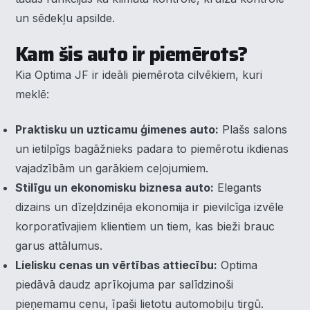
un sēdekļu apsilde.
Kam šis auto ir piemērots?
Kia Optima JF ir ideāli piemērota cilvēkiem, kuri
meklē:
Praktisku un uzticamu ģimenes auto:
Plašs salons
×
Piekrišanas preferences
un ietilpīgs bagāžnieks padara to piemērotu ikdienas
vajadzībām un garākiem ceļojumiem.
Mēs izmantojam sīkdatnes, lai palīdzētu jums efektīvi
Stilīgu un ekonomisku biznesa auto:
Elegants
pārvietoties un veikt noteiktas funkcijas. Zemāk katras
piekrišanas kategorijā atradīsiet detalizētu informāciju par
dizains un dīzeļdzinēja ekonomija ir pievilcīga izvēle
visām sīk
... Rādīt vairāk
korporatīvajiem klientiem un tiem, kas bieži brauc
garus attālumus.
Nepieciešamās
▶
Vienmēr aktīvs
Lielisku cenas un vērtības attiecību:
Optima
piedāvā daudz aprīkojuma par salīdzinoši
Funkcionālais
▶
pieņemamu cenu, īpaši lietotu automobiļu tirgū.