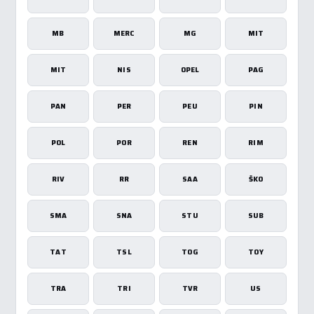
MB
MERC
MG
MIT
MIT
NIS
OPEL
PAG
PAN
PER
PEU
PIN
POL
POR
REN
RIM
RIV
RR
SAA
ŠKO
SMA
SNA
STU
SUB
TAT
TSL
TOG
TOY
TRA
TRI
TVR
US