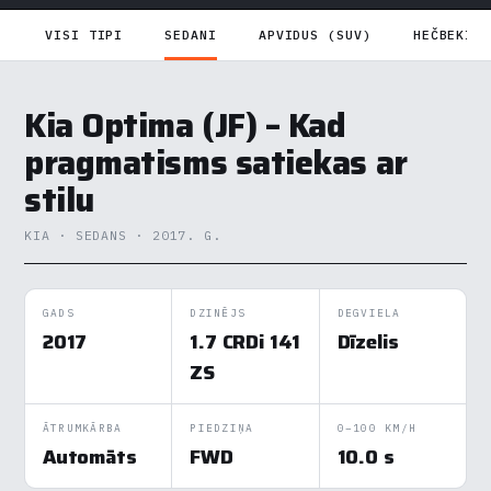
VISI TIPI
SEDANI
APVIDUS (SUV)
HEČBEKI
Kia Optima (JF) – Kad
pragmatisms satiekas ar
stilu
KIA · SEDANS · 2017. G.
GADS
DZINĒJS
DEGVIELA
2017
1.7 CRDi 141
Dīzelis
ZS
ĀTRUMKĀRBA
PIEDZIŅA
0–100 KM/H
Automāts
FWD
10.0 s