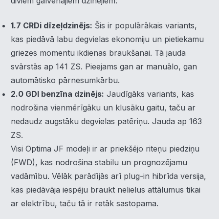
diviem galvenajiem dzinējiem:
1.7 CRDi dīzeļdzinējs:
Šis ir populārākais variants,
kas piedāvā labu degvielas ekonomiju un pietiekamu
griezes momentu ikdienas braukšanai. Tā jauda
svārstās ap 141 ZS. Pieejams gan ar manuālo, gan
automātisko pārnesumkārbu.
2.0 GDI benzīna dzinējs:
Jaudīgāks variants, kas
nodrošina vienmērīgāku un klusāku gaitu, taču ar
nedaudz augstāku degvielas patēriņu. Jauda ap 163
ZS.
Visi Optima JF modeļi ir ar priekšējo riteņu piedziņu
(FWD), kas nodrošina stabilu un prognozējamu
vadāmību. Vēlāk parādījās arī plug-in hibrīda versija,
kas piedāvāja iespēju braukt nelielus attālumus tikai
ar elektrību, taču tā ir retāk sastopama.