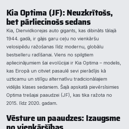
Kia Optima (JF): Neuzkrītošs,
bet pārliecinošs sedans
Kia, Dienvidkorejas auto gigants, kas dibināts tālajā
1944. gadā, ir gājis garu ceļu no vienkāršu
velosipēdu ražošanas līdz modernu, globālu
bestselleru radīšanai. Viens no spilgtiem
apliecinājumiem šai evolūcijai ir Kia Optima – modelis,
kas Eiropā un citviet pasaulē sevi pierādījis kā
uzticamu un stilīgu alternatīvu tradicionālajiem
vidējās klases sedaniem. Šajā apskatā pievērsīsimies
Optima trešajai paaudzei (JF), kas tika ražota no
2015. līdz 2020. gadam.
Vēsture un paaudzes: Izaugsme
no vienkāršības