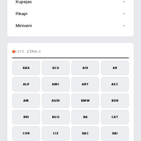
→
Kupejas
→
Pikapi
→
Miniveni
CITI ZĪMOLI
ABA
ACU
AIX
AR
ALP
AMC
ART
ASC
AM
AUDI
BMW
BOR
BRI
BUG
BA
CAT
CHR
CIZ
DAC
DAI