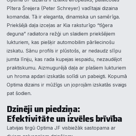
Pītera Šreijera (Peter Schreyer) vadītajai dizaina
komandai. Tā ir eleganta, dinamiska un samērīga.
Priekšējā daļa izceļas ar Kia raksturīgo “tīģera
deguna” radiatora režģi un slaidiem priekšējiem
lukturiem, kas piešķir automobilim pārliecinošu
izskatu. Sānu profils ir plūstošs, ar nedaudz slīpu
jumta līniju, kas rada kupejas iespaidu, nezaudējot
praktiskumu. Aizmugurējā daļa ar plašiem lukturiem
un hroma apdari izskatās solīdi un pabeigti. Kopumā
Optima dizains ir mūžīgs un joprojām izskatās svaigs
pat šodien.
Dzinēji un piedziņa:
Efektivitāte un izvēles brīvība
Latvijas tirgū Optima JF visbiežāk sastopama ar