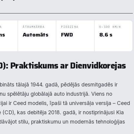
A
ĀTRUMKĀRBA
PIEDZIŅA
0–100 KM/H
ns
Automāts
FWD
8.6 s
): Praktiskums ar Dienvidkorejas
ibināts tālajā 1944. gadā, pēdējās desmitgadēs ir
u spēlētāju globālajā auto industrijā. Viens no
jai ir Ceed modelis, īpaši tā universāļa versija – Ceed
(CD), kas debitēja 2018. gadā, ir nostiprinājusi Kia
āvājot stilu, praktiskumu un modernās tehnoloģijas