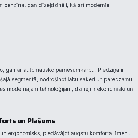
 benzīna, gan dīzeļdzinēji, kā arī modernie
krišanas preferences
zmantojam sīkdatnes, lai palīdzētu jums efektīvi pārvietoties un veikt
ktas funkcijas. Zemāk katras piekrišanas kategorijā atradīsiet detalizēt
rmāciju par visām sīk
... Rādīt vairāk
ālo, gan ar automātisko pārnesumkārbu. Piedziņa ir
s šajā segmentā, nodrošinot labu saķeri un paredzamu
epieciešamās
Vienmēr ak
s modernajām tehnoloģijām, dzinēji ir ekonomiski un
unkcionālais
alītika
forts un Plašums
eiktspēja
un ergonomisks, piedāvājot augstu komforta līmeni.