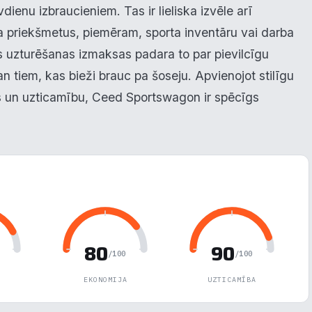
ienu izbraucieniem. Tas ir lieliska izvēle arī
īta priekšmetus, piemēram, sporta inventāru vai darba
s uzturēšanas izmaksas padara to par pievilcīgu
an tiem, kas bieži brauc pa šoseju. Apvienojot stilīgu
us un uzticamību, Ceed Sportswagon ir spēcīgs
80
90
/100
/100
EKONOMIJA
UZTICAMĪBA