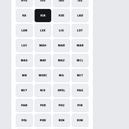
HYU
ISU
JAG
JEE
KA
KIA
KOE
LAD
LAN
LEX
LIG
LOT
×
LUC
MAH
MAR
MAR
u
MAS
MAY
MAZ
MCL
MB
MERC
MG
MIT
tīvs
MIT
NIS
OPEL
PAG
PAN
PER
PEU
PIN
POL
POR
REN
RIM