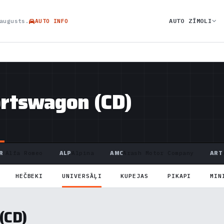
AUTO ZĪMOLI
augusts.
AUTO INFO
ortswagon (CD)
R
ALP
AMC
ART
Alfa Romeo
Alpina
Arash Motor Company
HEČBEKI
UNIVERSĀĻI
KUPEJAS
PIKAPI
MIN
(CD)