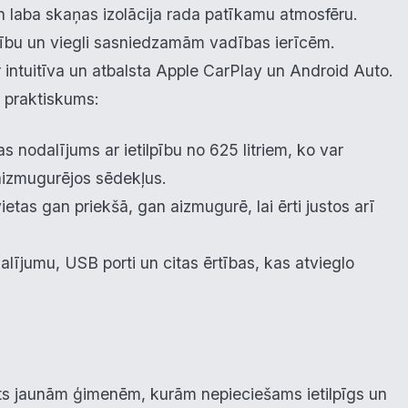
 un laba skaņas izolācija rada patīkamu atmosfēru.
eklāma
amību un viegli sasniedzamām vadības ierīcēm.
r intuitīva un atbalsta Apple CarPlay un Android Auto.
ā praktiskums:
oraidīt visu
Saglabāt preferences
Pieņemt visu
nodalījums ar ietilpību no 625 litriem, ko var
t aizmugurējos sēdekļus.
etas gan priekšā, gan aizmugurē, lai ērti justos arī
lījumu, USB porti un citas ērtības, kas atvieglo
ts jaunām ģimenēm, kurām nepieciešams ietilpīgs un