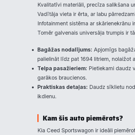
Kvalitatīvi materiāli, precīza salikšana
R
▶
Vadītāja vieta ir ērta, ar labu pārredz
Infotainment sistēma ar skārienekrānu i
Tomēr galvenais universāļa trumpis ir t
N
Bagāžas nodalījums:
Apjomīgs bagāžas 
palielināt līdz pat 1694 litriem, nolaižo
Telpa pasažieriem:
Pietiekami daudz vi
garākos braucienos.
Praktiskas detaļas:
Daudz sīklietu noda
ikdienu.
Kam šis auto piemērots?
Kia Ceed Sportswagon ir ideāli piemēro