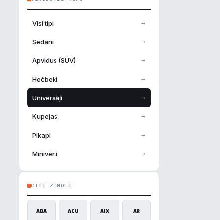
→
Visi tipi
→
Sedani
→
Apvidus (SUV)
→
Hečbeki
→
Universāļi
→
Kupejas
→
Pikapi
→
Miniveni
CITI ZĪMOLI
ABA
ACU
AIX
AR