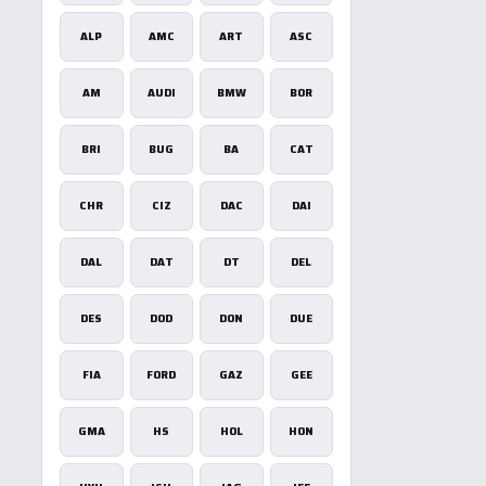
ALP
AMC
ART
ASC
AM
AUDI
BMW
BOR
BRI
BUG
BA
CAT
CHR
CIZ
DAC
DAI
DAL
DAT
DT
DEL
DES
DOD
DON
DUE
FIA
FORD
GAZ
GEE
GMA
HS
HOL
HON