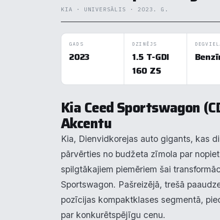
KIA · UNIVERSĀLIS · 2023. G.
GADS
DZINĒJS
DEGVIEL
2023
1.5 T-GDI
Benzī
160 ZS
Kia Ceed Sportswagon (CD
Akcentu
Kia, Dienvidkorejas auto gigants, kas d
pārvērties no budžeta zīmola par nopietn
spilgtākajiem piemēriem šai transformāci
Sportswagon. Pašreizējā, trešā paaudze 
pozīcijas kompaktklases segmentā, pied
par konkurētspējīgu cenu.