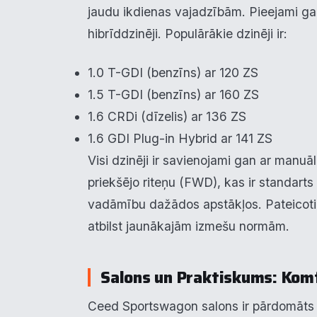
jaudu ikdienas vajadzībām. Pieejami gan
hibrīddzinēji. Populārākie dzinēji ir:
1.0 T-GDI (benzīns) ar 120 ZS
Pie
1.5 T-GDI (benzīns) ar 160 ZS
1.6 CRDi (dīzelis) ar 136 ZS
Mēs i
1.6 GDI Plug-in Hybrid ar 141 ZS
notei
info
Visi dzinēji ir savienojami gan ar manu
priekšējo riteņu (FWD), kas ir standart
N
▶
vadāmību dažādos apstākļos. Pateicotie
atbilst jaunākajām izmešu normām.
F
▶
An
▶
Salons un Praktiskums: Kom
V
Ceed Sportswagon salons ir pārdomāts 
▶