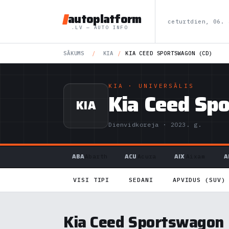
autoplatform
ceturtdien, 06. 
.LV — AUTO INFO
SĀKUMS
/
KIA
/
KIA CEED SPORTSWAGON (CD)
KIA
· UNIVERSĀLIS
Kia Ceed Sp
KIA
Dienvidkoreja · 2023. g.
ABA
ACU
AIX
A
Abarth
Acura
Aixam
VISI TIPI
SEDANI
APVIDUS (SUV)
Kia Ceed Sportswagon 