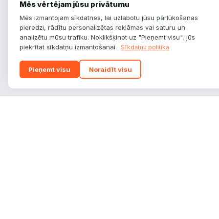
Mēs vērtējam jūsu privātumu
Mēs izmantojam sīkdatnes, lai uzlabotu jūsu pārlūkošanas
pieredzi, rādītu personalizētas reklāmas vai saturu un
analizētu mūsu trafiku. Noklikšķinot uz "Pieņemt visu", jūs
piekrītat sīkdatņu izmantošanai.
Sīkdatņu politika
Pieņemt visu
Noraidīt visu
autoplatform
.
lv
Auto zīmoli, modeļi un tehniskie dati — viss