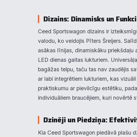
Dizains: Dinamisks un Funkc
Ceed Sportswagon dizains ir izteiksmīg
valodu, ko veidojis Pīters Šreijers. Sal
asākas līnijas, dinamiskāku priekšdaļu 
LED dienas gaitas lukturiem. Universāļa 
bagāžas telpu, taču tas nav zaudējis sa
ar labi integrētiem lukturiem, kas vizuā
praktiskumu ar pievilcīgu estētiku, pad
individuāliem braucējiem, kuri novērtē s
Dzinēji un Piedziņa: Efektivi
Kia Ceed Sportswagon piedāvā plašu dzin