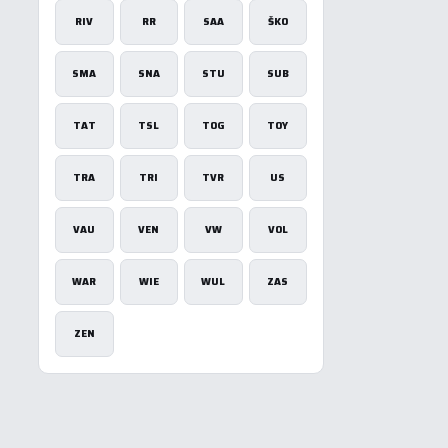
RIV
RR
SAA
ŠKO
SMA
SNA
STU
SUB
TAT
TSL
TOG
TOY
TRA
TRI
TVR
US
VAU
VEN
VW
VOL
WAR
WIE
WUL
ZAS
ZEN