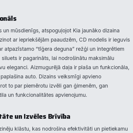
ionāls
s un mūsdienīgs, atspoguļojot Kia jaunāko dizaina
īdzinot ar iepriekšējām paaudzēm, CD modelis ir ieguvis
ar atpazīstamo “tīģera deguna” režģi un integrētiem
siluets ir pagarināts, lai nodrošinātu maksimālu
vu eleganci. Aizmugurējā daļa ir plaša un funkcionāla,
li paplašina auto. Dizains veiksmīgi apvieno
arot to par piemērotu izvēli gan ģimenēm, gan
tila un funkcionalitātes apvienojumu.
tāte un Izvēles Brīvība
ēju klāstu, kas nodrošina efektivitāti un pietiekamu