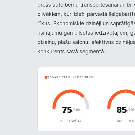
drošs auto bērnu transportēšanai un brīvd
cilvēkiem, kuri bieži pārvadā lielgabar
rīkus. Ekonomiskie dzinēji un saprātīgā
risinājumu gan pilsētas iedzīvotājiem, g
dizainu, plašu salonu, efektīvus dzinēj
konkurents savā segmentā.
REDAKCIJAS VĒRTĒJUMS
75
85
/100
/100
VEIKTSPĒJA
KOMFORTS