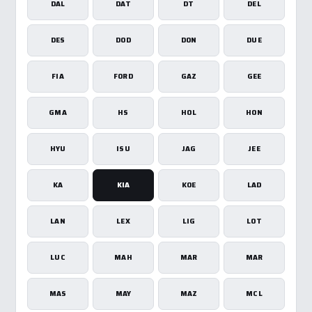
DAL
DAT
DT
DEL
DES
DOD
DON
DUE
FIA
FORD
GAZ
GEE
GMA
HS
HOL
HON
HYU
ISU
JAG
JEE
KA
KIA
KOE
LAD
LAN
LEX
LIG
LOT
LUC
MAH
MAR
MAR
MAS
MAY
MAZ
MCL