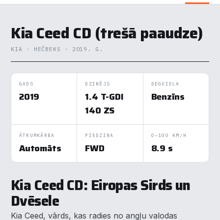
Kia Ceed CD (trešā paaudze)
KIA · HEČBEKS · 2019. G.
GADS
DZINĒJS
DEGVIELA
2019
1.4 T-GDI
Benzīns
140 ZS
ĀTRUMKĀRBA
PIEDZIŅA
0–100 KM/H
Automāts
FWD
8.9 s
Kia Ceed CD: Eiropas Sirds un
Dvēsele
Kia Ceed, vārds, kas radies no angļu valodas