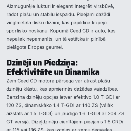
Aizmugurējie lukturi ir eleganti integrēti virsbūvē,
radot plašu un stabilu iespaidu. Pieejami dažādi
vieglmetāla disku dizaini, kas papildina kopējo
sportisko noskaņu. Kopumā Ceed CD ir auto, kas
nepaliek nepamanīts, un tā estētika ir pilnībā
pielāgota Eiropas gaumei.
Dzinēji un Piedziņa:
Efektivitāte un Dinamika
Zem Ceed CD motora pārsega var atrast plašu
dzinēju klāstu, kas apmierinās dažādas vajadzības.
Benzīna dzinēju opcijas ietver efektīvo 1.0 T-GDI ar
120 ZS, dinamiskāko 1.4 T-GDI ar 140 ZS (vēlāk
aizstāts ar 1.5 T-GDI) un jaudīgo 1.6 T-GDI ar 204 ZS
GT versijā. Dīzeļdzinēju cienītājiem pieejams 1.6 CRDi
ar 115 vai 136 ZS, kas izceļas ar zemu degvielas