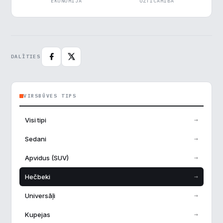
EKONOMIJA
UZTICAMĪBA
Analītika
▶
Veiktspēja
▶
DALĪTIES
Reklāma
▶
VIRSBŪVES TIPS
Noraidīt visu
→
Visi tipi
Saglabāt preferences
→
Sedani
Pieņemt visu
→
Apvidus (SUV)
→
Hečbeki
→
Universāļi
→
Kupejas