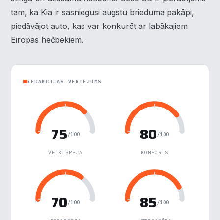
tam, ka Kia ir sasniegusi augstu brieduma pakāpi,
piedāvājot auto, kas var konkurēt ar labākajiem
Eiropas hečbekiem.
REDAKCIJAS VĒRTĒJUMS
×
Piekrišanas preferences
Mēs izmantojam sīkdatnes, lai palīdzētu jums efektīvi
75
80
pārvietoties un veikt noteiktas funkcijas. Zemāk katras
/100
/100
piekrišanas kategorijā atradīsiet detalizētu informāciju par
visām sīk
... Rādīt vairāk
VEIKTSPĒJA
KOMFORTS
Nepieciešamās
▶
Vienmēr aktīvs
70
85
Funkcionālais
/100
/100
▶