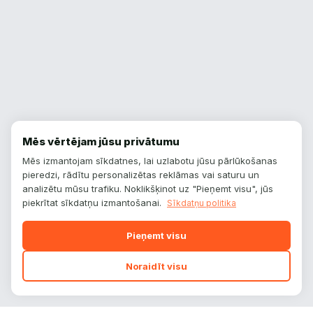
Mēs vērtējam jūsu privātumu
Mēs izmantojam sīkdatnes, lai uzlabotu jūsu pārlūkošanas
pieredzi, rādītu personalizētas reklāmas vai saturu un
analizētu mūsu trafiku. Noklikšķinot uz "Pieņemt visu", jūs
piekrītat sīkdatņu izmantošanai.
Sīkdatņu politika
Pieņemt visu
Noraidīt visu