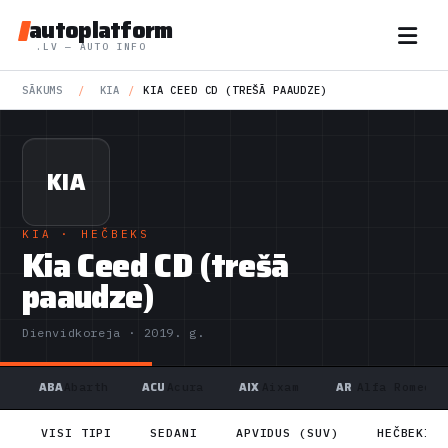
autoplatform
.LV — AUTO INFO
SĀKUMS
/
KIA
/
KIA CEED CD (TREŠĀ PAAUDZE)
KIA
KIA
· HEČBEKS
Kia Ceed CD (trešā
paaudze)
Dienvidkoreja · 2019. g.
ABA
ACU
AIX
AR
Abarth
Acura
Aixam
Alfa Romeo
VISI TIPI
SEDANI
APVIDUS (SUV)
HEČBEKI