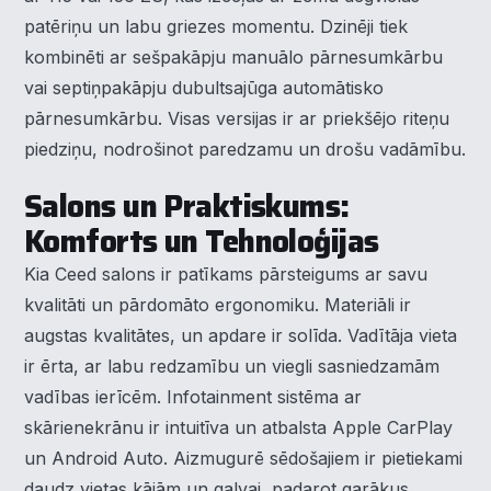
patēriņu un labu griezes momentu. Dzinēji tiek
kombinēti ar sešpakāpju manuālo pārnesumkārbu
vai septiņpakāpju dubultsajūga automātisko
pārnesumkārbu. Visas versijas ir ar priekšējo riteņu
piedziņu, nodrošinot paredzamu un drošu vadāmību.
Salons un Praktiskums:
Komforts un Tehnoloģijas
Kia Ceed salons ir patīkams pārsteigums ar savu
kvalitāti un pārdomāto ergonomiku. Materiāli ir
augstas kvalitātes, un apdare ir solīda. Vadītāja vieta
ir ērta, ar labu redzamību un viegli sasniedzamām
vadības ierīcēm. Infotainment sistēma ar
skārienekrānu ir intuitīva un atbalsta Apple CarPlay
un Android Auto. Aizmugurē sēdošajiem ir pietiekami
daudz vietas kājām un galvai, padarot garākus