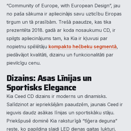
“Community of Europe, with European Design”, jau
no paša sākuma ir apliecinājis savu uzticību Eiropas
tirgum un tā prasībām. Trešā paaudze, kas tika
prezentēta 2018. gadā ar koda nosaukumu CD, ir
spilgts apliecinājums tam, ka Kia ir kļuvusi par
nopietnu spēlētāju
kompakto hečbeku segmentā
,
piedāvājot kvalitāti, dizainu un funkcionalitāti par
pievilcīgu cenu.
Dizains: Asas Līnijas un
Sportisks Elegance
Kia Ceed CD dizains ir moderns un dinamisks.
Salīdzinot ar iepriekšējām paaudzēm, jaunais Ceed ir
ieguvis daudz asākas līnijas un sportiskāku stāju.
Priekšpusē dominē Kia raksturīgā “tīģera deguna”
reste, ko papildina slaidi LED dienas gaitas lukturi.