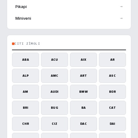
→
Pikapi
→
Miniveni
CITI ZĪMOLI
ABA
ACU
AIX
AR
ALP
AMC
ART
ASC
AM
AUDI
BMW
BOR
BRI
BUG
BA
CAT
CHR
CIZ
DAC
DAI