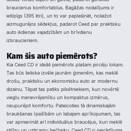
braucienus komfortablus. Bagāžas nodalījums ir
ietilpīgs (395 litri), un to var paplašināt, nolaižot
aizmugurējos sēdekļus, padarot Ceed par praktisku
auto ikdienas vajadzībām un brīvdienu
izbraucieniem.
Kam šis auto piemērots?
Kia Ceed CD ir ideāli piemērots plašam pircēju lokam.
Tas būs lieliska izvēle jaunām ģimenēm, kas meklē
drošu, praktisku un ekonomisku auto ar modernu
dizainu. Tāpat tas patiks pilsētniekiem, kuri novērtē
vieglu manevrējamību un kompaktus izmērus,
neupurējot komfortu. Pateicoties tā dinamiskajām
braukšanas īpašībām un labajam aprīkojumam, tas
var apmierināt arī individuālus braucējus, kuri meklē
stilīgu un uzticamu hečbeku. Ceed CD ir pierādījums